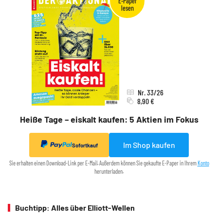
Nr. 33/26
8,90 €
Heiße Tage – eiskalt kaufen: 5 Aktien im Fokus
Im Shop kaufen
Sofortkauf
Sie erhalten einen Download-Link per E-Mail. Außerdem können Sie gekaufte E-Paper in Ihrem
Konto
herunterladen.
Buchtipp: Alles über Elliott-Wellen