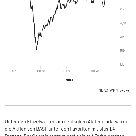
25k
22,5k
20k
17,5k
15k
Jan '20
Apr '20
Jul '20
Okt '20
MDAX
MDAX
(WKN: 846741)
Unter den Einzelwerten am deutschen Aktienmarkt waren
die Aktien von BASF unter den Favoriten mit plus 1,4
Prozent. Der Chemiekonzern darf sein auf Farbpigmente