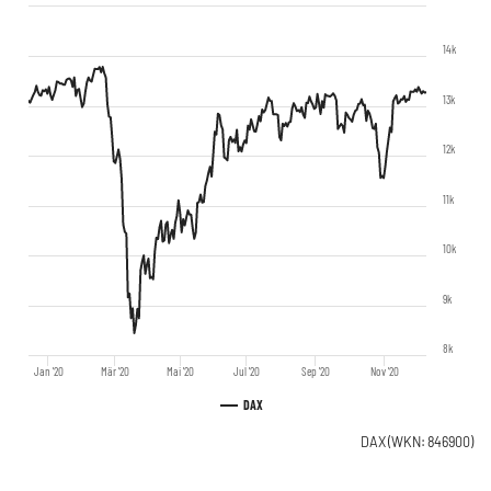
14k
13k
12k
11k
10k
9k
8k
Jan '20
Mär '20
Mai '20
Jul '20
Sep '20
Nov '20
DAX
DAX
(WKN: 846900)