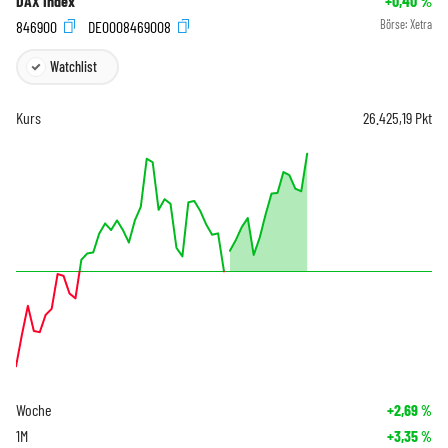
DAX Index
+0,40
%
846900
DE0008469008
Börse:
Xetra
Watchlist
Kurs
26.425,19
Pkt
Woche
+2,69
%
1M
+3,35
%