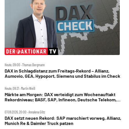
Heute, 09:00 ‧ Thomas Bergmann
DAX in Schlagdistanz zum Freitags‑Rekord – Allianz,
Aumovio, GEA, Hypoport, Siemens und Stabilus im Check
Heute, 08:21 ‧ Martin Weiß
Märkte am Morgen: DAX verteidigt zum Wochenauftakt
Rekordniveau; BASF, SAP, Infineon, Deutsche Telekom,
Hensoldt, Suss Microtec im Fokus
07.08.2026, 20:00 ‧ Annalena Götz
DAX setzt neuen Rekord: SAP marschiert vorweg, Allianz,
Munich Re & Daimler Truck patzen