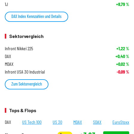
1J
+8,79
%
DAX Index Kennzahlen und Details
Sektorvergleich
Infront Nikkei 225
+1,22
%
DAX
+0,40
%
MDAX
+0,02
%
Infront USA 30 Industrial
-0,09
%
Zum Sektorvergleich
Tops & Flops
DAX
US Tech 100
US 30
MDAX
SDAX
EuroStoxx