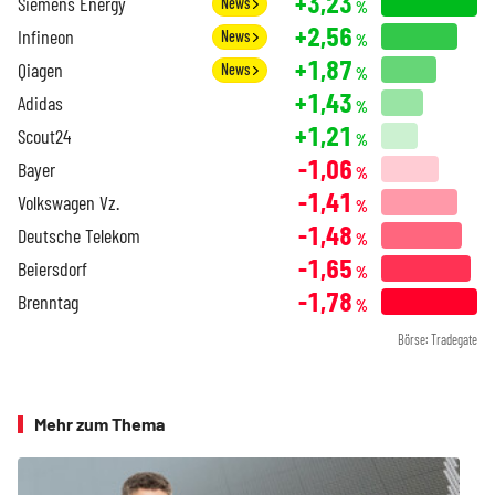
+3,23
Siemens Energy
News
%
+2,56
Infineon
News
%
+1,87
Qiagen
News
%
+1,43
Adidas
%
+1,21
Scout24
%
-1,06
Bayer
%
-1,41
Volkswagen Vz.
%
-1,48
Deutsche Telekom
%
-1,65
Beiersdorf
%
-1,78
Brenntag
%
Börse: Tradegate
Mehr zum Thema