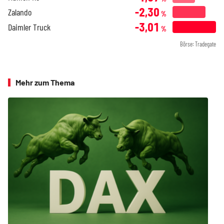
-2,30
Zalando
%
-3,01
Daimler Truck
%
Börse: Tradegate
Mehr zum Thema