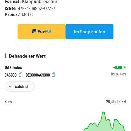
Format:
Klappenbroschur
ISBN:
978-3-68932-073-7
Preis:
39,90 €
Im Shop kaufen
Behandelter Wert
DAX Index
+0,69
%
846900
DE0008469008
Börse:
Xetra
Watchlist
Kurs
26.319,45
Pkt