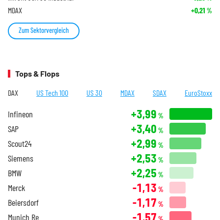
MDAX
+0,21
%
Zum Sektorvergleich
Tops & Flops
DAX
US Tech 100
US 30
MDAX
SDAX
EuroStoxx
+3,99
Infineon
%
+3,40
SAP
%
+2,99
Scout24
%
+2,53
Siemens
%
+2,25
BMW
%
-1,13
Merck
%
-1,17
Beiersdorf
%
-1,57
Munich Re
%