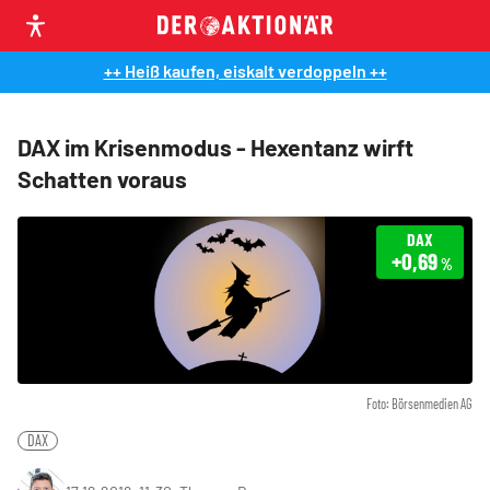
++ Heiß kaufen, eiskalt verdoppeln ++
DAX im Krisenmodus - Hexentanz wirft
Schatten voraus
DAX
+0,69
%
Foto: Börsenmedien AG
DAX