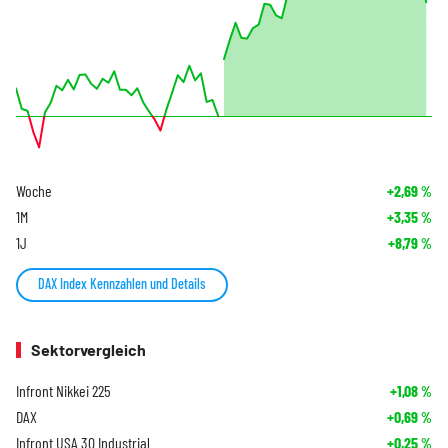
Woche
+2,69
%
1M
+3,35
%
1J
+8,79
%
DAX Index Kennzahlen und Details
Sektorvergleich
Infront Nikkei 225
+1,08
%
DAX
+0,69
%
Infront USA 30 Industrial
+0,25
%