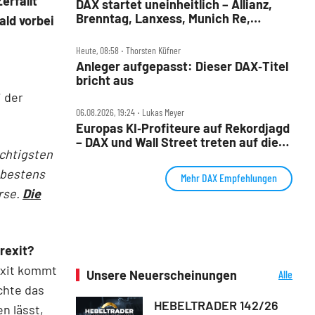
erfällt
DAX startet uneinheitlich – Allianz,
Brenntag, Lanxess, Munich Re,
ald vorbei
Porsche SE, SUSS MicroTec im Check
Heute, 08:58 ‧ Thorsten Küfner
Anleger aufgepasst: Dieser DAX‑Titel
bricht aus
i der
06.08.2026, 19:24 ‧ Lukas Meyer
Europas KI‑Profiteure auf Rekordjagd
– DAX und Wall Street treten auf die
ichtigsten
Bremse
 bestens
Mehr DAX Empfehlungen
rse.
Die
rexit?
exit kommt
Unsere Neuerscheinungen
Alle
Neuerscheinungen
chte das
HEBELTRADER 142/26
n lässt,