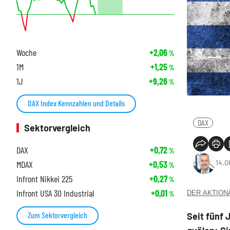
Woche
+2,06
%
1M
+1,25
%
1J
+9,26
%
DAX Index Kennzahlen und Details
DAX
Sektorvergleich
DAX
+0,72
%
14.0
MDAX
+0,53
%
Infront Nikkei 225
+0,27
%
Infront USA 30 Industrial
+0,01
DER AKTIONÄR
%
Zum Sektorvergleich
Seit fünf 