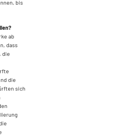
nnen, bis
llen?
rke ab
n, dass
 die
rfte
und die
rften sich
n
den
lierung
die
e