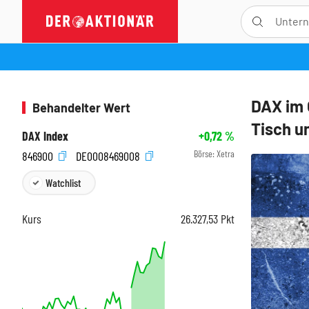
DAX im 
Behandelter Wert
Tisch 
DAX Index
+0,72
%
Börse:
Xetra
846900
DE0008469008
Watchlist
Kurs
26.327,53
Pkt