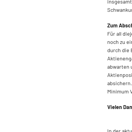
insgesamt 
Schwankun
Zum Abschl
Für all di
noch zu e
durch die 
Aktieneng
abwarten 
Aktienpos
absichern
Minimum Vo
Vielen Dan
In der akt