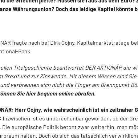
nd die Griechen pleite? Müssen sie raus aus dem Euro? Z
anze Währungsunion? Doch das leidige Kapitel könnte b
ÄR fragte nach bei Dirk Gojny, Kapitalmarktstratege be
ational-Bank.
uellen Titelgeschichte beantwortet DER AKTIONÄR die w
 Grexit und zur Zinswende. Mit diesem Wissen sind Sie
 und verbrennen sich nicht die Finger am Brennpunkt Bö
önnen Sie hier bequem online abrufen.
ÄR: Herr Gojny, wie wahrscheinlich ist ein zeitnaher G
:
Inzwischen ist es unberechenbar geworden, ob der Gr
. Die europäische Politik betont zwar weiterhin, man mö
roraum halten. Doch ob sich das tatsächlich verwirkliche