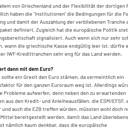
allem von Griechenland und der Flexibilität der dortigen
ßlich haben die "Institutionen" die Bedingungen für die F
ung und damit der Auszahlung der verbliebenen Tranche
aket definiert. Zugleich hat die europäische Politik ste
gsbereitschaft signalisiert. Auch wenn sich nur sehr s
, wann die griechische Kasse endgültig leer ist, dürfte 
 der IWF-Kredittranchen sehr eng für das Land werden.
ert dann mit dem Euro?
g sollte ein Grexit den Euro stärken, da vermeintlich ein
faktor für den ganzen Euroraum weg ist. Allerdings wür
ue Probleme aufwerfen, denn neben den zu erwartenden
n aus den Kredit- und Anleiheausfällen, die ESM/EFSF, 
r und auch die EZB treffen würden, müssten wohl doch 
e Mittel bereitgestellt werden, damit das Land überleben
 ist nämlich kaum denkbar, dass die europäische