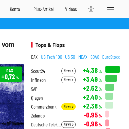
h vom
Tops & Flops
DAX
US Tech 100
US 30
MDAX
SDAX
EuroStoxx
+4,38
DAX
Scout24
News
%
+0,72
+3,49
%
Infineon
News
%
+2,62
SAP
%
+2,40
Qiagen
%
+2,38
Commerzbank
News
%
-0,95
Zalando
%
-0,96
Deutsche Telekom
News
%