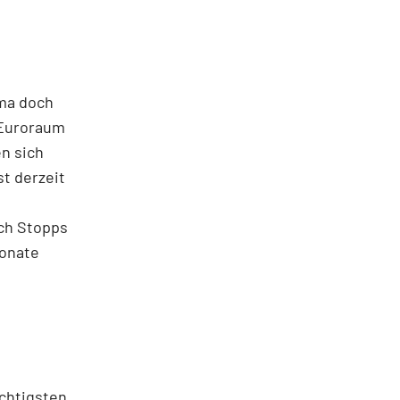
ama doch
 Euroraum
en sich
t derzeit
ch Stopps
onate
ichtigsten