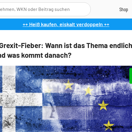
++ Heiß kaufen, eiskalt verdoppeln ++
Grexit-Fieber: Wann ist das Thema endlic
und was kommt danach?