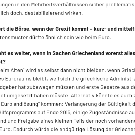
ungen in den Mehrheitsverhältnissen sicher problemati
tlich doch, destabilisierend wirken.
rt die Börse, wenn der Grexit kommt – kurz- und mittelf
tensmuster dürfte ähnlich sein wie beim Euro.
ht es weiter, wenn in Sachen Griechenland vorerst alle
bt?
 beim Alten" wird es selbst dann nicht bleiben, wenn Grie
es Euroraums bleibt, weil sich die griechische Administr
eldgeber hat zubewegen müssen und erste Gesetze aus 
et umgesetzt haben müsste. Alternativ könnte es auch z
 Eurolandlösung" kommen: Verlängerung der Gültigkeit 
Hilfsprogramms auf Ende 2015, einige Zugeständnisse au
nd und Freigabe eines kleinen Teils der noch vorhanden
 Euro. Dadurch würde die endgültige Lösung der Grieche