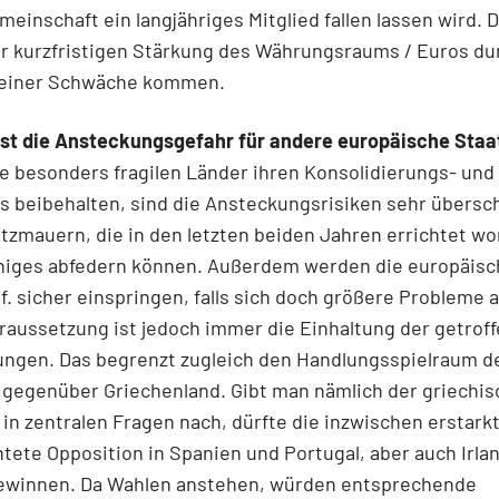
einschaft ein langjähriges Mitglied fallen lassen wird. 
er kurzfristigen Stärkung des Währungsraums / Euros d
 einer Schwäche kommen.
ist die Ansteckungsgefahr für andere europäische Staa
e besonders fragilen Länder ihren Konsolidierungs- und
 beibehalten, sind die Ansteckungsrisiken sehr übersch
zmauern, die in den letzten beiden Jahren errichtet wo
iniges abfedern können. Außerdem werden die europäis
f. sicher einspringen, falls sich doch größere Probleme
oraussetzung ist jedoch immer die Einhaltung der getrof
ungen. Das begrenzt zugleich den Handlungsspielraum d
 gegenüber Griechenland. Gibt man nämlich der griechi
in zentralen Fragen nach, dürfte die inzwischen erstark
htete Opposition in Spanien und Portugal, aber auch Irla
ewinnen. Da Wahlen anstehen, würden entsprechende