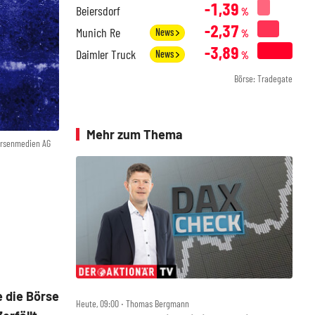
-1,39
Beiersdorf
%
-2,37
Munich Re
News
%
-3,89
Daimler Truck
News
%
Börse: Tradegate
Mehr zum Thema
örsenmedien AG
e die Börse
Heute, 09:00 ‧ Thomas Bergmann