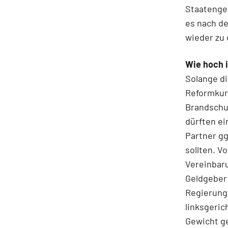
Staatengem
es nach d
wieder zu
Wie hoch 
Solange di
Reformkurs
Brandschut
dürften e
Partner gg
sollten. V
Vereinbar
Geldgeber
Regierung 
linksgeric
Gewicht g