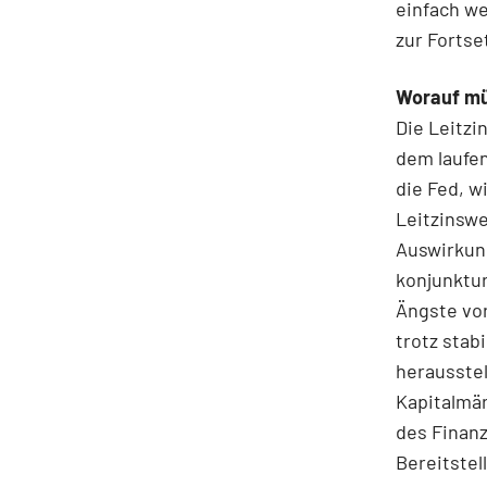
einfach w
zur Fortse
Worauf mü
Die Leitzi
dem laufen
die Fed, w
Leitzinswe
Auswirkung
konjunktur
Ängste vo
trotz stab
herausste
Kapitalmä
des Finan
Bereitstel