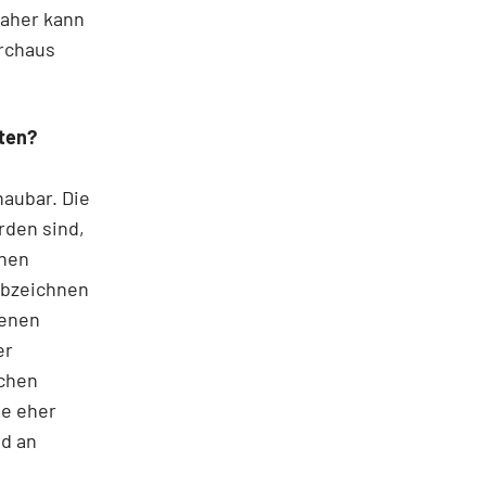
Daher kann
urchaus
ten?
aubar. Die
rden sind,
chen
 abzeichnen
fenen
er
schen
te eher
nd an