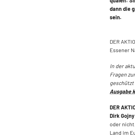
quälen: Si
dann die g
sein.
DER AKTION
Essener N
In der akt
Fragen zum
geschützt
Ausgabe k
DER AKTION
Dirk Gojny
oder nicht
Land im Eu