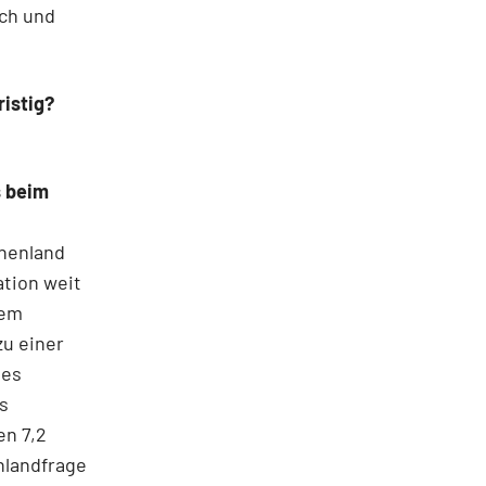
sch und
ristig?
s beim
chenland
ation weit
dem
u einer
des
s
en 7,2
nlandfrage