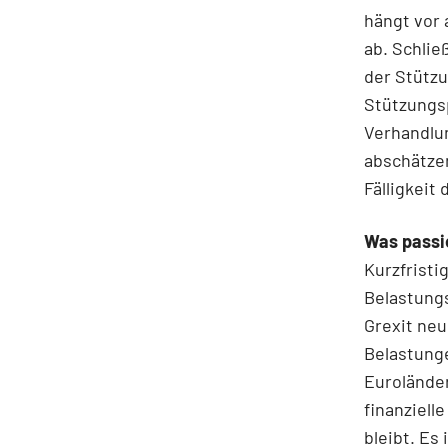
hängt vor 
ab. Schlie
der Stütz
Stützungsp
Verhandlun
abschätzen
Fälligkeit
Was passi
Kurzfristi
Belastungs
Grexit ne
Belastunge
Eurolände
finanziell
bleibt. Es