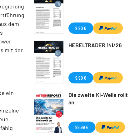
 Regierung
ortführung
 aus dem
9,90 €
ts
chwer
HEBELTRADER 141/26
es mit der
9,90 €
de ein
Die zweite KI-Welle rollt
an
einzelne
neue
99,99 €
sfähig