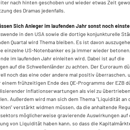
eiter nach hinten geschoben und wieder etwas Zeit gewo
tzung des Dramas jedenfalls.
ssen Sich Anleger im laufenden Jahr sonst noch einste
nswende in den USA sowie die dortige konjunkturelle Stä
den Quartal wird Thema bleiben. Es ist davon auszugehe
ie einzelne US-Notenbanker es ja immer wieder betonen,
nde im laufenden Jahr einleiten wird. Dabei ist auf die
en auf die Schwellenländer zu achten. Der Euroraum dü
ell noch das eine oder andere mal positiv überraschen, 
r einem frühzeitigen Ende des QE-Programms der EZB dü
ilisierender Inflationserwartungen als viel zu übertriebe
llen. Außerdem wird man sich dem Thema "Liquidität an 
rkten" verstärkt widmen müssen, da die anhaltende Regu
zsektors möglicherweise gravierende Auswirkungen auf 
lung von Liquidität haben kann, so dass die Kapitalmärkt