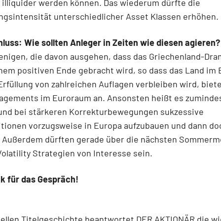
illiquider werden können. Das wiederum dürfte die
gsintensität unterschiedlicher Asset Klassen erhöhen.
uss: Wie sollten Anleger in Zeiten wie diesen agieren?
ejenigen, die davon ausgehen, dass das Griechenland-Dr
inem positiven Ende gebracht wird, so dass das Land im
Erfüllung von zahlreichen Auflagen verbleiben wird, biet
agements im Euroraum an. Ansonsten heißt es zumindes
und bei stärkeren Korrekturbewegungen sukzessive
itionen vorzugsweise in Europa aufzubauen und dann do
. Außerdem dürften gerade über die nächsten Sommerm
latility Strategien von Interesse sein.
k für das Gespräch!
uellen Titelgeschichte beantwortet DER AKTIONÄR die w