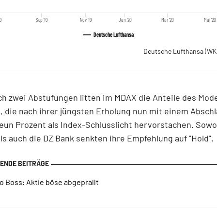
19
Sep '19
Nov '19
Jan '20
Mär '20
Mai '20
Deutsche Lufthansa
Deutsche Lufthansa
(WK
ch zwei Abstufungen litten im MDAX die Anteile des Mo
 die nach ihrer jüngsten Erholung nun mit einem Absch
eun Prozent als Index-Schlusslicht hervorstachen. Sowo
als auch die DZ Bank senkten ihre Empfehlung auf "Hold".
o Boss: Aktie böse abgeprallt