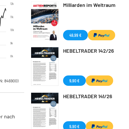
12k
Milliarden im Weltraum
11k
10k
49,99 €
9k
HEBELTRADER 142/26
8k
9,90 €
N: 846900)
HEBELTRADER 141/26
er nach
9,90 €