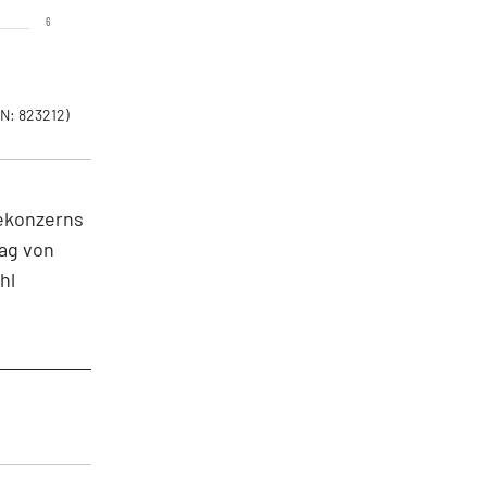
6
N: 823212)
dekonzerns
lag von
hl