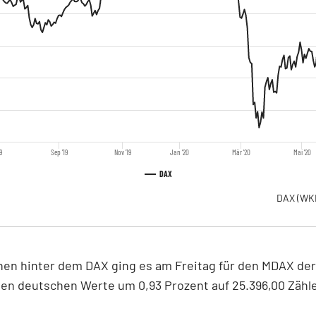
9
Sep '19
Nov '19
Jan '20
Mär '20
Mai '20
DAX
DAX
(WK
hen hinter dem DAX ging es am Freitag für den MDAX der
en deutschen Werte um 0,93 Prozent auf 25.396,00 Zähl