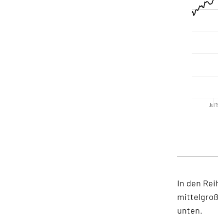
Jul '1
In den Rei
mittelgroß
unten.