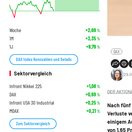
Woche
+2,69
%
1M
+3,35
%
1J
+8,79
%
DAX
DAX Index Kennzahlen und Details
Sektorvergleich
29.0
Infront Nikkei 225
+1,08
%
DER AKTIONÄR
DAX
+0,69
%
Infront USA 30 Industrial
+0,25
%
Nach fünf
MDAX
+0,21
%
Verluste v
einigem A
Zum Sektorvergleich
von 1,65 P