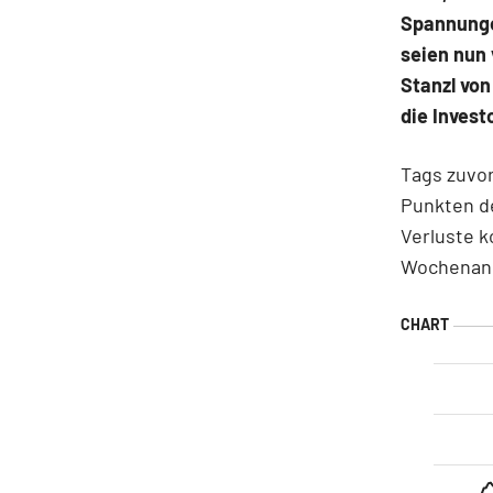
Spannunge
seien nun 
Stanzl vo
die Inves
Tags zuvor
Punkten de
Verluste k
Wochenans