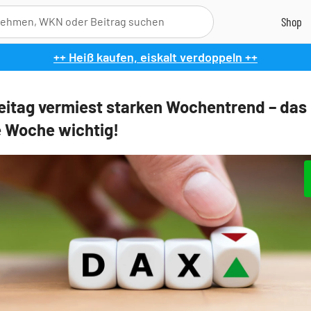
++ Heiß kaufen, eiskalt verdoppeln ++
eitag vermiest starken Wochentrend – das 
 Woche wichtig!