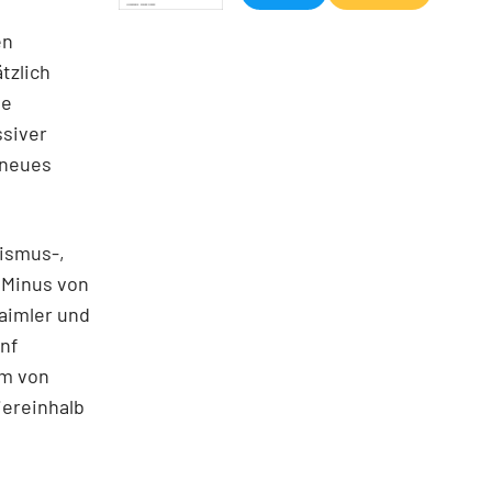
en
tzlich
ne
ssiver
 neues
ismus-,
 Minus von
Daimler und
ünf
em von
iereinhalb