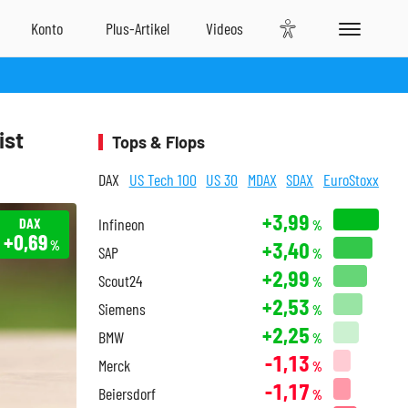
ist
Tops & Flops
DAX
US Tech 100
US 30
MDAX
SDAX
EuroStoxx
+3,99
DAX
Infineon
%
+0,69
+3,40
%
SAP
%
+2,99
Scout24
%
+2,53
Siemens
%
+2,25
BMW
%
-1,13
Merck
%
-1,17
Beiersdorf
%