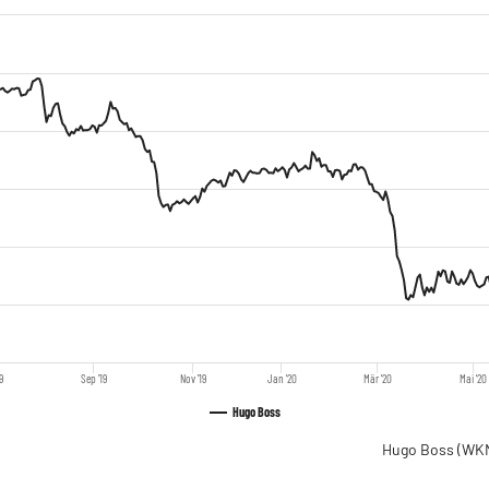
19
Sep '19
Nov '19
Jan '20
Mär '20
Mai '20
Hugo Boss
Hugo Boss
(WKN