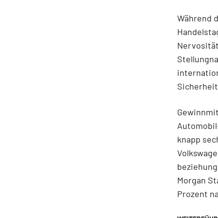
Während d
Handelstag
Nervosität
Stellungna
internatio
Sicherheit
Gewinnmit
Automobil-
knapp sech
Volkswagen
beziehungs
Morgan Sta
Prozent n