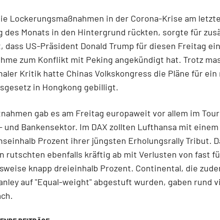
ie Lockerungsmaßnahmen in der Corona-Krise am letzt
 des Monats in den Hintergrund rückten, sorgte für zusä
, dass US-Präsident Donald Trump für diesen Freitag ei
hme zum Konflikt mit Peking angekündigt hat. Trotz ma
naler Kritik hatte Chinas Volkskongress die Pläne für ein
sgesetz in Hongkong gebilligt.
nahmen gab es am Freitag europaweit vor allem im Tour
 und Bankensektor. Im DAX zollten Lufthansa mit einem
seinhalb Prozent ihrer jüngsten Erholungsrally Tribut. 
 rutschten ebenfalls kräftig ab mit Verlusten von fast f
weise knapp dreieinhalb Prozent. Continental, die zud
nley auf "Equal-weight" abgestuft wurden, gaben rund v
ach.