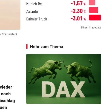
-1,57
Munich Re
%
-2,30
Zalando
%
-3,01
Daimler Truck
%
Börse: Tradegate
o: Shutterstock
Mehr zum Thema
wieder
h nach
Abschlag
euen