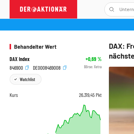
DAX: Fr
Behandelter Wert
nächste
DAX Index
+0,69
%
Börse:
Xetra
846900
DE0008469008
Watchlist
Kurs
26.319,45
Pkt