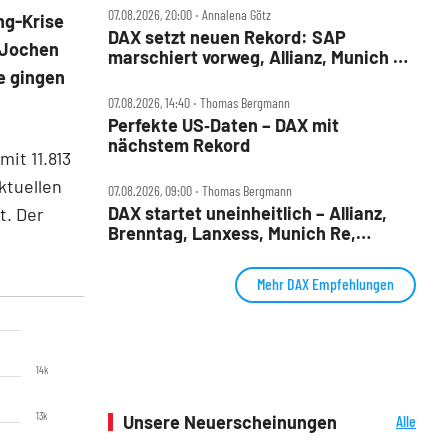
07.08.2026, 20:00 ‧ Annalena Götz
ng-Krise
DAX setzt neuen Rekord: SAP
b Jochen
marschiert vorweg, Allianz, Munich Re
e gingen
& Daimler Truck patzen
07.08.2026, 14:40 ‧ Thomas Bergmann
Perfekte US‑Daten – DAX mit
nächstem Rekord
it 11.813
ktuellen
07.08.2026, 09:00 ‧ Thomas Bergmann
DAX startet uneinheitlich – Allianz,
t. Der
Brenntag, Lanxess, Munich Re,
Porsche SE, SUSS MicroTec im Check
Mehr DAX Empfehlungen
14k
13k
Unsere Neuerscheinungen
Alle
Neuerscheinungen