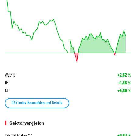
Woche
+2,62
%
1M
+1,35
%
1J
+9,56
%
DAX Index Kennzahlen und Details
Sektorvergleich
Infront Nikkei 225
+0,63
%