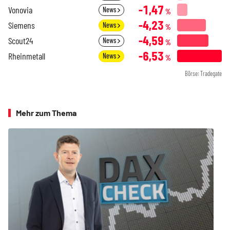
-1,47
Vonovia
News
%
-4,23
Siemens
News
%
-4,59
Scout24
News
%
-6,53
Rheinmetall
News
%
Börse: Tradegate
Mehr zum Thema