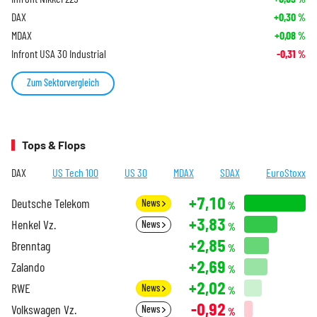
DAX
+0,30
%
MDAX
+0,08
%
Infront USA 30 Industrial
-0,31
%
Zum Sektorvergleich
Tops & Flops
DAX
US Tech 100
US 30
MDAX
SDAX
EuroStoxx
+7,10
Deutsche Telekom
News
%
+3,83
Henkel Vz.
News
%
+2,85
Brenntag
%
+2,69
Zalando
%
+2,02
RWE
News
%
-0,92
Volkswagen Vz.
News
%