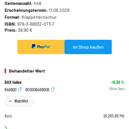
Seitenanzahl:
448
Erscheinungstermin:
11.06.2026
Format:
Klappenbroschur
ISBN:
978-3-68932-073-7
Preis:
39,90 €
Im Shop kaufen
Behandelter Wert
DAX Index
+0,30
%
846900
DE0008469008
Börse:
Xetra
Watchlist
Kurs
26.205,88
Pkt