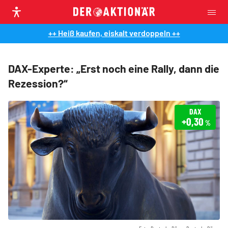
++ Heiß kaufen, eiskalt verdoppeln ++
DAX-Experte: „Erst noch eine Rally, dann die
Rezession?“
DAX
+0,30
%