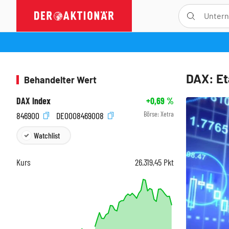
DAX: Et
Behandelter Wert
DAX Index
+0,69
%
Börse:
Xetra
846900
DE0008469008
Watchlist
Kurs
26.319,45
Pkt