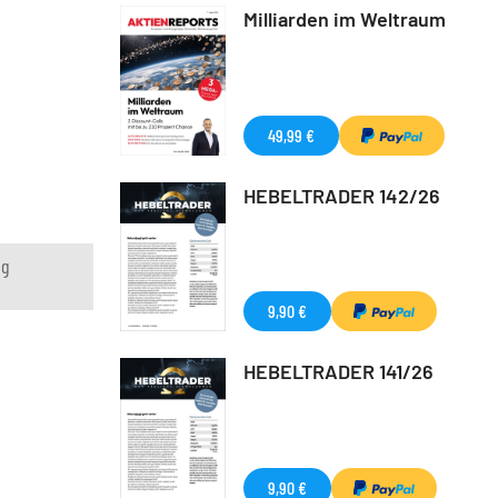
Milliarden im Weltraum
49,99 €
HEBELTRADER 142/26
ng
9,90 €
HEBELTRADER 141/26
9,90 €