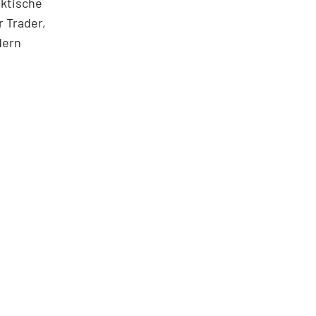
aktische
 Trader,
dern