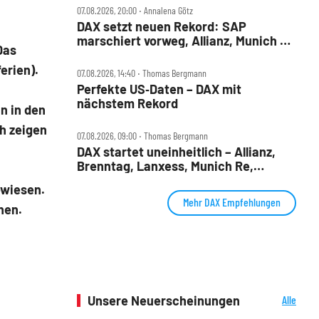
07.08.2026, 20:00 ‧ Annalena Götz
DAX setzt neuen Rekord: SAP
marschiert vorweg, Allianz, Munich Re
Das
& Daimler Truck patzen
erien).
07.08.2026, 14:40 ‧ Thomas Bergmann
Perfekte US‑Daten – DAX mit
nächstem Rekord
n in den
h zeigen
07.08.2026, 09:00 ‧ Thomas Bergmann
DAX startet uneinheitlich – Allianz,
Brenntag, Lanxess, Munich Re,
Porsche SE, SUSS MicroTec im Check
ewiesen.
Mehr DAX Empfehlungen
hen.
Unsere Neuerscheinungen
Alle
Neuerscheinungen