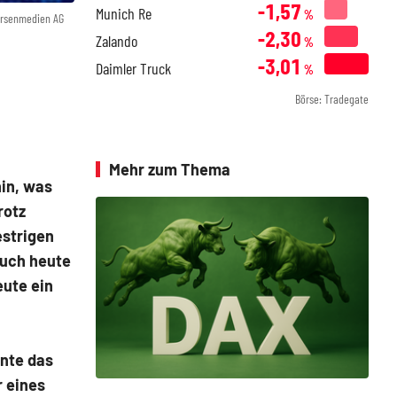
-1,57
Munich Re
%
örsenmedien AG
-2,30
Zalando
%
-3,01
Daimler Truck
%
Börse: Tradegate
Mehr zum Thema
hin, was
rotz
estrigen
auch heute
eute ein
nnte das
r eines