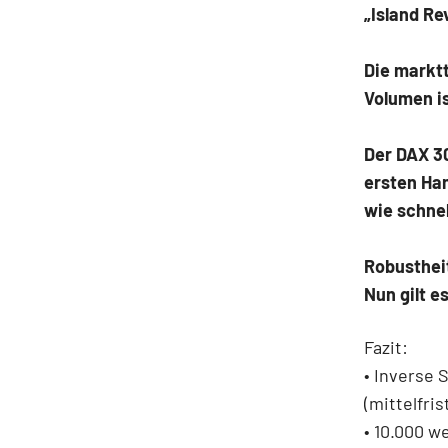
„Island Re
Die marktt
Volumen is
Der DAX 30
ersten Ha
wie schnel
Robustheit
Nun gilt 
Fazit:
• Inverse 
(mittelfris
• 10.000 we