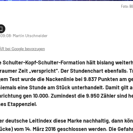
Foto: B
 09:08
‧ Martin Utschneider
 bei Google bevorzugen
e Schulter-Kopf-Schulter-Formation hält bislang weiter
eraumer Zeit „verspricht“. Der Stundenchart ebenfalls. T
em Test wurde die Nackenlinie bei 9.837 Punkten am g
iemals eine Stunde am Stück unterhandelt. Damit gilt 
richtung gen 10.000. Zumindest die 9.950 Zähler sind h
hes Etappenziel.
er deutsche Leitindex diese Marke nachhaltig, dann kö
ücke) vom 14. März 2016 geschlossen werden. Die Gefah