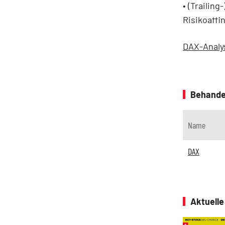
• (Trailing
Risikoaffin
DAX-Analy
Behande
Name
DAX
Aktuell