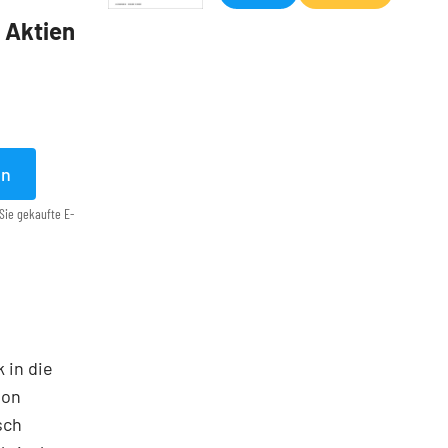
5 Aktien
en
Sie gekaufte E-
 in die
ton
sch