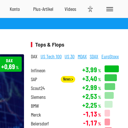
Tops & Flops
DAX
US Tech 100
US 30
MDAX
SDAX
EuroStoxx
DAX
+0,69
%
+3,99
Infineon
%
+3,40
SAP
News
%
+2,99
Scout24
%
+2,53
Siemens
%
+2,25
BMW
%
-1,13
Merck
%
-1,17
Beiersdorf
%