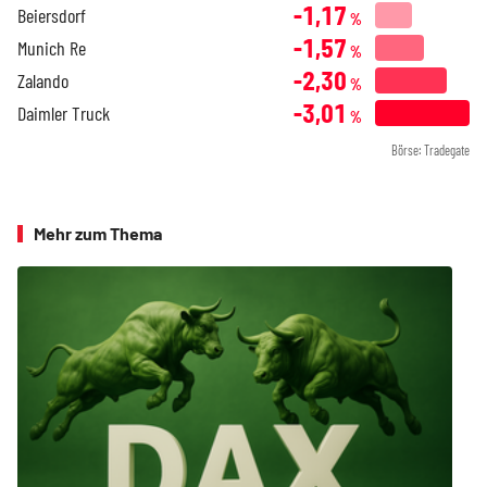
-1,17
Beiersdorf
%
-1,57
Munich Re
%
-2,30
Zalando
%
-3,01
Daimler Truck
%
Börse: Tradegate
Mehr zum Thema