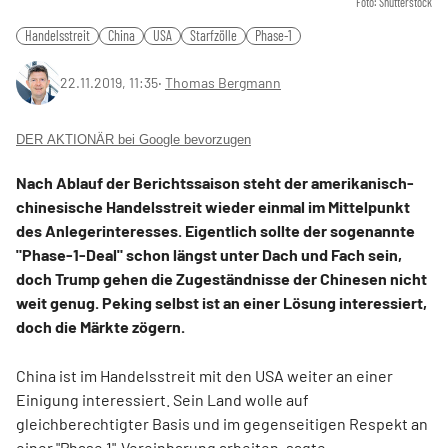
Foto: Shutterstock
Handelsstreit
China
USA
Starfzölle
Phase-1
22.11.2019, 11:35
‧
Thomas Bergmann
DER AKTIONÄR bei Google bevorzugen
Nach Ablauf der Berichtssaison steht der amerikanisch-
chinesische Handelsstreit wieder einmal im Mittelpunkt
des Anlegerinteresses. Eigentlich sollte der sogenannte
"Phase-1-Deal" schon längst unter Dach und Fach sein,
doch Trump gehen die Zugeständnisse der Chinesen nicht
weit genug. Peking selbst ist an einer Lösung interessiert,
doch die Märkte zögern.
China ist im Handelsstreit mit den USA weiter an einer
Einigung interessiert. Sein Land wolle auf
gleichberechtigter Basis und im gegenseitigen Respekt an
einer "Phase 1"-Vereinbarung arbeiten, sagte