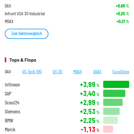
DAX
+0,69
%
Infront USA 30 Industrial
+0,25
%
MDAX
+0,21
%
Zum Sektorvergleich
Tops & Flops
DAX
US Tech 100
US 30
MDAX
SDAX
EuroStoxx
+3,99
Infineon
%
+3,40
SAP
%
+2,99
Scout24
%
+2,53
Siemens
%
+2,25
BMW
%
-1,13
Merck
%