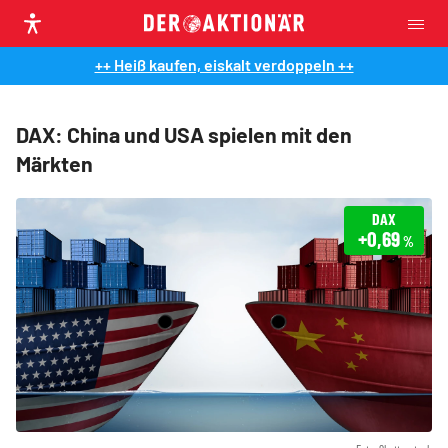
++ Heiß kaufen, eiskalt verdoppeln ++
DAX: China und USA spielen mit den
Märkten
DAX
+0,69
%