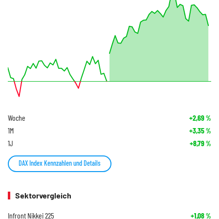
Woche
+2,69
%
1M
+3,35
%
1J
+8,79
%
DAX Index Kennzahlen und Details
Sektorvergleich
Infront Nikkei 225
+1,08
%