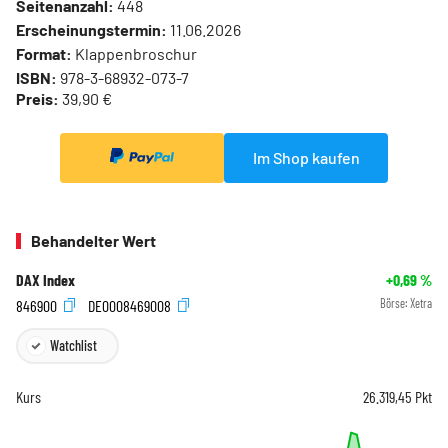
Seitenanzahl:
448
Erscheinungstermin:
11.06.2026
Format:
Klappenbroschur
ISBN:
978-3-68932-073-7
Preis:
39,90 €
Im Shop kaufen
Behandelter Wert
DAX Index
+0,69
%
846900
DE0008469008
Börse:
Xetra
Watchlist
Kurs
26.319,45
Pkt