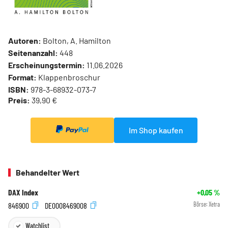
Autoren:
Bolton, A. Hamilton
Seitenanzahl:
448
Erscheinungstermin:
11.06.2026
Format:
Klappenbroschur
ISBN:
978-3-68932-073-7
Preis:
39,90 €
Im Shop kaufen
Behandelter Wert
DAX Index
+0,05
%
846900
DE0008469008
Börse:
Xetra
Watchlist