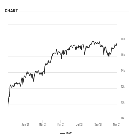
16k
15k
14k
13k
12k
11k
Jan '21
Mär '21
Mai '21
Jul '21
Sep '21
Nov '21
DAX