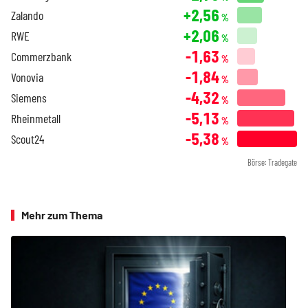
+2,56
Zalando
%
+2,06
RWE
%
-1,63
Commerzbank
%
-1,84
Vonovia
%
-4,32
Siemens
%
-5,13
Rheinmetall
%
-5,38
Scout24
%
Börse: Tradegate
Mehr zum Thema