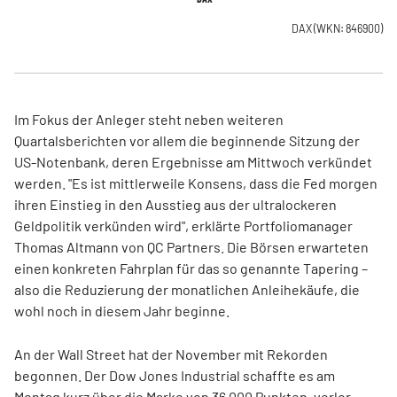
DAX
(WKN: 846900)
Im Fokus der Anleger steht neben weiteren
Quartalsberichten vor allem die beginnende Sitzung der
US-Notenbank, deren Ergebnisse am Mittwoch verkündet
werden. "Es ist mittlerweile Konsens, dass die Fed morgen
ihren Einstieg in den Ausstieg aus der ultralockeren
Geldpolitik verkünden wird", erklärte Portfoliomanager
Thomas Altmann von QC Partners. Die Börsen erwarteten
einen konkreten Fahrplan für das so genannte Tapering –
also die Reduzierung der monatlichen Anleihekäufe, die
wohl noch in diesem Jahr beginne.
An der Wall Street hat der November mit Rekorden
begonnen. Der Dow Jones Industrial schaffte es am
Montag kurz über die Marke von 36.000 Punkten, verlor