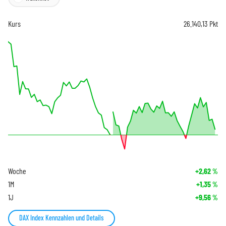
Kurs
26.140,13
Pkt
Woche
+2,62
%
1M
+1,35
%
1J
+9,56
%
DAX Index Kennzahlen und Details