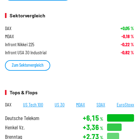
Sektorvergleich
DAX
+0,05
%
MDAX
-0,18
%
Infront Nikkei 225
-0,22
%
Infront USA 30 Industrial
-0,82
%
Zum Sektorvergleich
Tops & Flops
DAX
US Tech 100
US 30
MDAX
SDAX
EuroStoxx
+6,15
Deutsche Telekom
%
+3,36
Henkel Vz.
%
+2,73
Brenntag
%