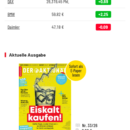
DAX
26.319,45
Pkt.
+0,69
BMW
59,82
€
+2,25
Daimler
47,18
€
-0,09
Aktuelle Ausgabe
Nr. 33/26