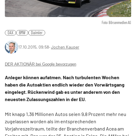
Foto: Börsenmedien AG
DAX
BMW
Daimler
17.10.2015, 09:58
‧
Jochen Kauper
DER AKTIONÄR bei Google bevorzugen
Anleger können aufatmen. Nach turbulenten Wochen
haben die Autoaktien endlich wieder den Vorwärtsgang
eingelegt. Rückenwind gab es unter anderem von den
neuesten Zulassungszahlen in der EU.
Mit knapp 1,36 Millionen
Auto
s seien 9,8 Prozent mehr neu
zugelassen worden als im entsprechenden
Vorjahreszeitraum, teilte der Branchenverband Acea am
Freitag mit. Das war der 25. Anstieg in Folge. Die Affäre bei