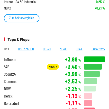
Infront USA 30 Industrial
+0,25
%
MDAX
+0,21
%
Zum Sektorvergleich
Tops & Flops
DAX
US Tech 100
US 30
MDAX
SDAX
EuroStoxx
+3,99
Infineon
%
+3,40
SAP
News
%
+2,99
Scout24
%
+2,53
Siemens
%
+2,25
BMW
%
-1,13
Merck
%
-1,17
Beiersdorf
%