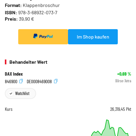
Format:
Klappenbroschur
ISBN:
978-3-68932-073-7
Preis:
39,90 €
Im Shop kaufen
Behandelter Wert
DAX Index
+0,69
%
846900
DE0008469008
Börse:
Xetra
Watchlist
Kurs
26.319,45
Pkt