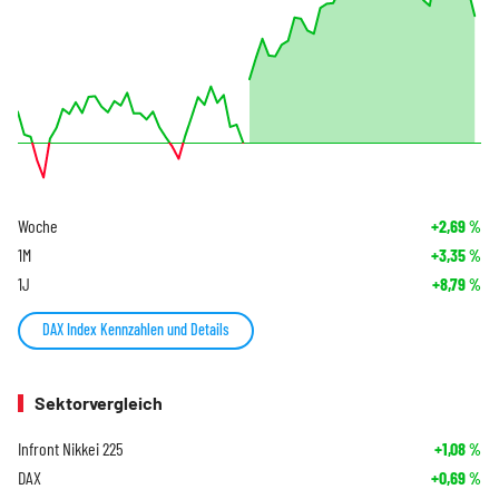
Woche
+2,69
%
1M
+3,35
%
1J
+8,79
%
DAX Index Kennzahlen und Details
Sektorvergleich
Infront Nikkei 225
+1,08
%
DAX
+0,69
%