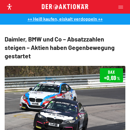
++ Heiß kaufen, eiskalt verdoppeln ++
Daimler, BMW und Co – Absatzzahlen
steigen – Aktien haben Gegenbewegung
gestartet
DAX
+0,69
%