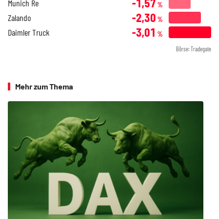
-1,57
Munich Re
%
-2,30
Zalando
%
-3,01
Daimler Truck
%
Börse: Tradegate
Mehr zum Thema