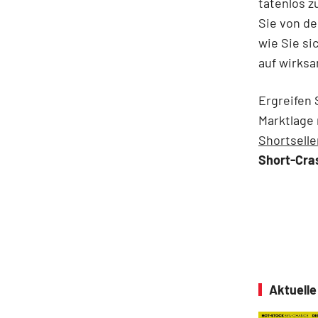
tatenlos z
Sie von de
wie Sie s
auf wirks
Ergreifen 
Marktlage
Shortselle
Short-Cra
Aktuell