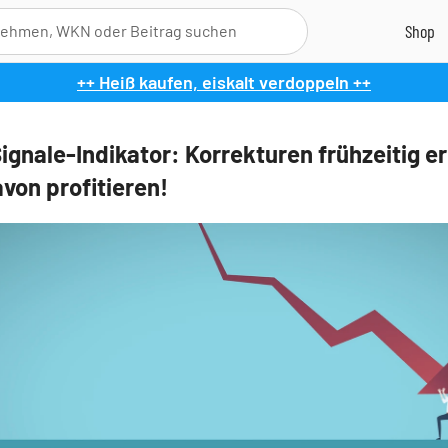
++ Heiß kaufen, eiskalt verdoppeln ++
ignale-Indikator: Korrekturen frühzeitig e
von profitieren!