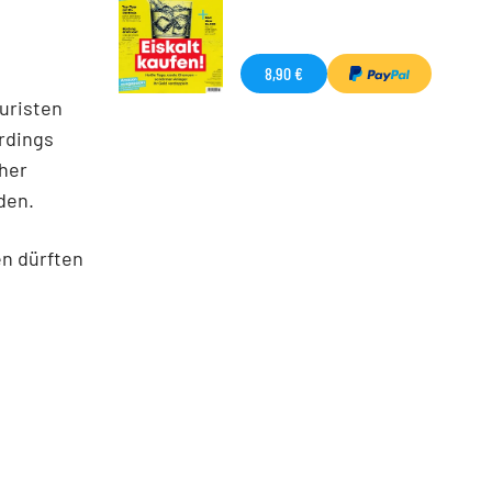
8,90 €
ouristen
erdings
her
den.
n dürften