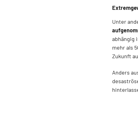
Extremgew
Unter and
aufgeno
abhängig i
mehr als 
Zukunft au
Anders au
desaströs
hinterlass