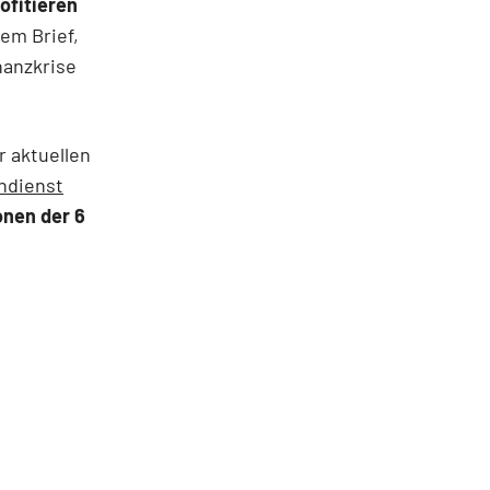
ofitieren
em Brief,
nanzkrise
r aktuellen
ndienst
onen der 6