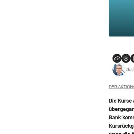
25.0
DER AKTIONÄR
Die Kurse 
übergegan
Bank komm
Kursrückg
wenn die W