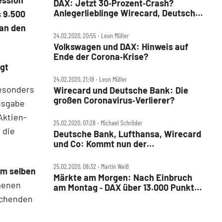
DAX: Jetzt 30‑Prozent‑Crash?
Anlegerlieblinge Wirecard, Deutsche
s 9.500
Bank und Lufthansa unter Druck
 an den
24.02.2020, 20:55 ‧ Leon Müller
Volkswagen und DAX: Hinweis auf
Ende der Corona‑Krise?
egt
24.02.2020, 21:18 ‧ Leon Müller
besonders
Wirecard und Deutsche Bank: Die
großen Coronavirus‑Verlierer?
Ausgabe
Aktien-
25.02.2020, 07:28 ‧ Michael Schröder
 die
Deutsche Bank, Lufthansa, Wirecard
und Co: Kommt nun der
DAX‑Rebound?
25.02.2020, 08:32 ‧ Martin Weiß
m selben
Märkte am Morgen: Nach Einbruch
menen
am Montag ‑ DAX über 13.000 Punkte
erwartet; Gold, Visa, Tesla, Gilead
echenden
Sciences, Regeneron, HDAX,
Deutsche Lufthansa, Aixtron