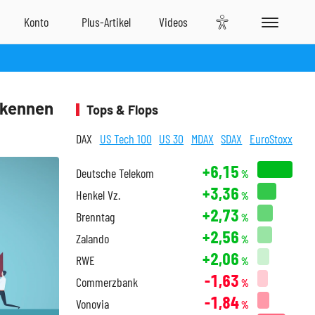
rkennen
Tops & Flops
DAX
US Tech 100
US 30
MDAX
SDAX
EuroStoxx
+6,15
Deutsche Telekom
%
+3,36
Henkel Vz.
%
+2,73
Brenntag
%
+2,56
Zalando
%
+2,06
RWE
%
-1,63
Commerzbank
%
-1,84
Vonovia
%