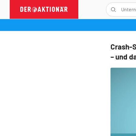
Crash-S
– und da