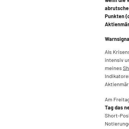
abrutsche
Punkten (o
Aktienmär
Warnsigna
Als Krisen
intensiv u
meines
Sh
Indikatore
Aktienmärk
Am Freitag
Tag das n
Short-Pos
Notierunge