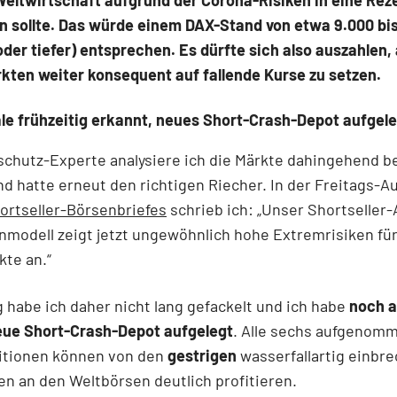
n sollte. Das würde einem DAX-Stand von etwa 9.000 bi
der tiefer) entsprechen. Es dürfte sich also auszahlen,
kten weiter konsequent auf fallende Kurse zu setzen.
le frühzeitig erkannt, neues Short-Crash-Depot aufgel
schutz-Experte analysiere ich die Märkte dahingehend 
nd hatte erneut den richtigen Riecher. In der Freitags-
ortseller-Börsenbriefes
schrieb ich: „Unser Shortseller-
nmodell zeigt jetzt ungewöhnlich hohe Extremrisiken für
te an.“
 habe ich daher nicht lang gefackelt und ich habe
noch a
eue Short-Crash-Depot aufgelegt
. Alle sechs aufgenom
itionen können von den
gestrigen
wasserfallartig einbr
n an den Weltbörsen deutlich profitieren.