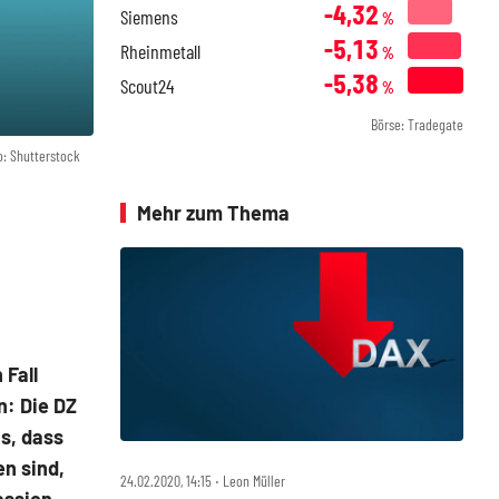
-4,32
Siemens
%
-5,13
Rheinmetall
%
-5,38
Scout24
%
Börse: Tradegate
o: Shutterstock
Mehr zum Thema
 Fall
n: Die DZ
s, dass
n sind,
24.02.2020, 14:15 ‧ Leon Müller
ession