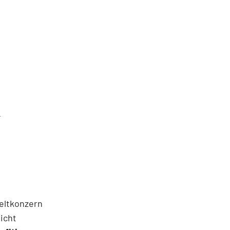
T
eltkonzern
icht