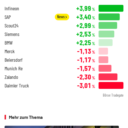
+3,99
Infineon
%
+3,40
SAP
News
%
+2,99
Scout24
%
+2,53
Siemens
%
+2,25
BMW
%
-1,13
Merck
%
-1,17
Beiersdorf
%
-1,57
Munich Re
%
-2,30
Zalando
%
-3,01
Daimler Truck
%
Börse: Tradegate
Mehr zum Thema