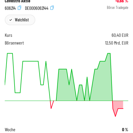
Covestro Aktie
-0,66
%
606214
DE0006062144
Börse:
Tradegate
Watchlist
Kurs
60,40
EUR
Börsenwert
12,50 Mrd. EUR
Woche
0
%