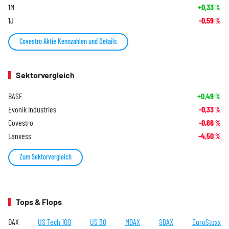
1M
+0,33
%
1J
-0,59
%
Covestro Aktie Kennzahlen und Details
Sektorvergleich
BASF
+0,49
%
Evonik Industries
-0,33
%
Covestro
-0,66
%
Lanxess
-4,50
%
Zum Sektorvergleich
Tops & Flops
DAX
US Tech 100
US 30
MDAX
SDAX
EuroStoxx