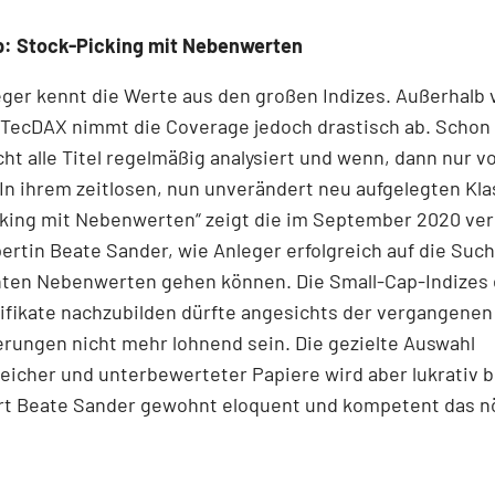
p: Stock-Picking mit Nebenwerten
ger kennt die Werte aus den großen Indizes. Außerhalb 
TecDAX nimmt die Coverage jedoch drastisch ab. Schon
ht alle Titel regel­mäßig analysiert und wenn, dann nur 
In ihrem zeitlosen, nun unverändert neu aufgelegten Kla
cking mit Nebenwerten“ zeigt die im September 2020 ve
rtin Beate Sander, wie Anleger erfolgreich auf die Suc
nten Nebenwerten gehen können. Die Small-Cap-Indizes 
ifikate nachzubilden dürfte angesichts der vergangenen
r­ungen nicht mehr lohnend sein. Die gezielte Auswahl
eicher und unterbewerteter Papiere wird aber lukrativ b
ert Beate Sander gewohnt eloquent und kompetent das n