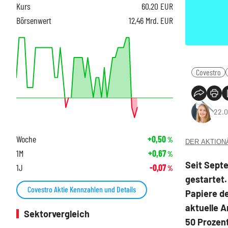
Kurs
60,20
EUR
Börsenwert
12,46 Mrd. EUR
Covestro
22.0
Woche
+0,50
%
DER AKTIONÄR
1M
+0,67
%
Seit Septe
1J
-0,07
%
gestartet.
Covestro Aktie Kennzahlen und Details
Papiere de
aktuelle A
Sektorvergleich
50 Prozent