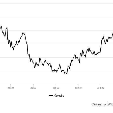
Mai '22
Jul '22
Sep '22
Nov '22
Jan '23
Covestro
Covestro
(WK