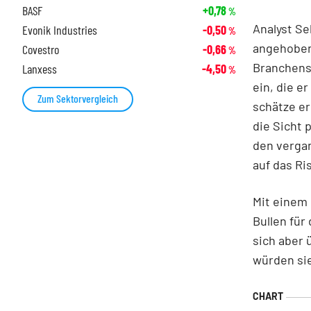
BASF
+0,78
%
Analyst Se
Evonik Industries
-0,50
%
angehoben 
Covestro
-0,66
%
Branchenst
Lanxess
-4,50
%
ein, die e
Zum Sektorvergleich
schätze er
die Sicht 
den vergan
auf das Ri
Mit einem 
Bullen für
sich aber 
würden sie