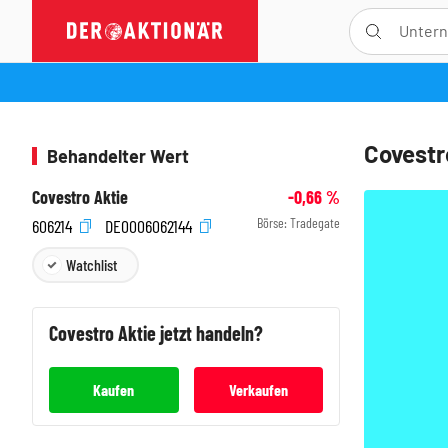
Covestr
Behandelter Wert
Covestro Aktie
-0,66
%
Börse:
Tradegate
606214
DE0006062144
Watchlist
Covestro
Aktie jetzt handeln?
Kaufen
Verkaufen