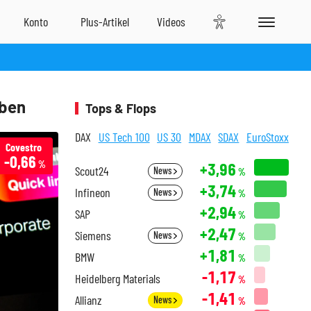
oben
Tops & Flops
DAX
US Tech 100
US 30
MDAX
SDAX
EuroStoxx
Covestro
-0,66
%
+3,96
Scout24
News
%
+3,74
Infineon
News
%
+2,94
SAP
%
+2,47
Siemens
News
%
+1,81
BMW
%
-1,17
Heidelberg Materials
%
-1,41
Allianz
News
%