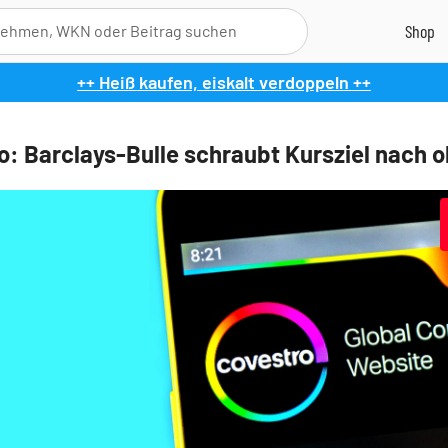
++ Heiß kaufen, eiskalt verdoppeln ++
o: Barclays-Bulle schraubt Kursziel nach 