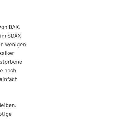
von DAX,
 im SDAX
von wenigen
ssiker
rstorbene
he nach
einfach
leiben.
ötige