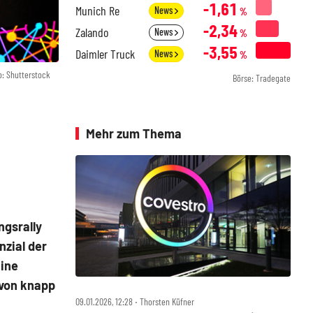
-1,61
Munich Re
News
%
-2,34
Zalando
News
%
-3,55
Daimler Truck
News
%
o: Shutterstock
Börse: Tradegate
Mehr zum Thema
ngsrally
nzial der
Eine
 von knapp
09.01.2026, 12:28 ‧ Thorsten Küfner