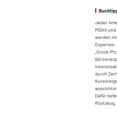
Buchtip
Jeder Anle
MDAX und 
werden nic
Experten. 
„Stock-Pi
Börsenexpe
interessa
durch Zert
Kurssteige
aussichtsr
Dafür lief
Rüstzeug.