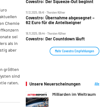
Covestro: Der Squeeze‑Out beginnt
Euro
11.12.2025, 06:41 ‧ Thorsten Küfner
aktuellen
Covestro: Übernahme abgesegnet –
62 Euro für die Anteilseigner
rten Chemie
offkonzern
18.11.2025, 06:44 ‧ Thorsten Küfner
Monate sei
Covestro: Der Countdown läuft
ers als in
stig aber
Mehr Covestro Empfehlungen
en größten
lysten sind
tie raten,
Unsere Neuerscheinungen
Alle
Neuerscheinungen
Milliarden im Weltraum