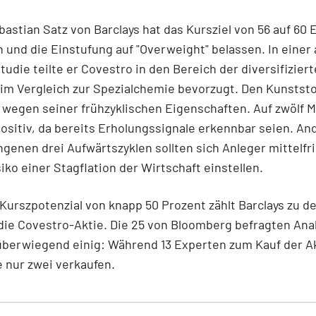
bastian Satz von Barclays hat das Kursziel von 56 auf 60 
und die Einstufung auf "Overweight" belassen. In einer 
udie teilte er Covestro in den Bereich der diversifizie
r im Vergleich zur Spezialchemie bevorzugt. Den Kunstst
 wegen seiner frühzyklischen Eigenschaften. Auf zwölf 
positiv, da bereits Erholungssignale erkennbar seien. And
genen drei Aufwärtszyklen sollten sich Anleger mittelfri
siko einer Stagflation der Wirtschaft einstellen.
Kurszpotenzial von knapp 50 Prozent zählt Barclays zu d
 die Covestro-Aktie. Die 25 von Bloomberg befragten Ana
überwiegend einig: Während 13 Experten zum Kauf der Ak
 nur zwei verkaufen.