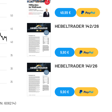
49,99 €
50
HEBELTRADER 142/26
45
40
9,90 €
35
HEBELTRADER 141/26
30
25
9,90 €
N: 606214)