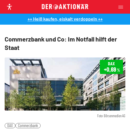
++ Heiß kaufen, eiskalt verdoppeln ++
Commerzbank und Co: Im Notfall hilft der
Staat
DAX
+0,69
%
Foto: Börsenmedien AG
DAX
Commerzbank