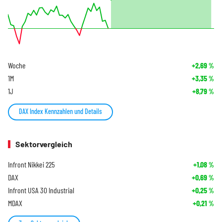
Woche
+2,69
%
1M
+3,35
%
1J
+8,79
%
DAX Index Kennzahlen und Details
Sektorvergleich
Infront Nikkei 225
+1,08
%
DAX
+0,69
%
Infront USA 30 Industrial
+0,25
%
MDAX
+0,21
%