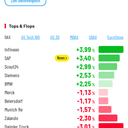
Zum Sektorvergleich
Tops & Flops
DAX
US Tech 100
US 30
MDAX
SDAX
EuroStoxx
+3,99
Infineon
%
+3,40
SAP
News
%
+2,99
Scout24
%
+2,53
Siemens
%
+2,25
BMW
%
-1,13
Merck
%
-1,17
Beiersdorf
%
-1,57
Munich Re
%
-2,30
Zalando
%
-3,01
Daimler Truck
%