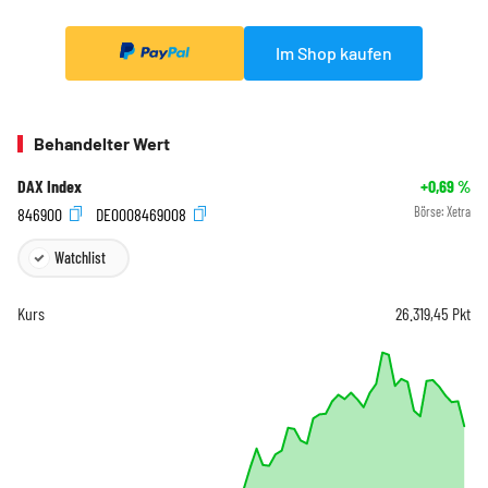
Im Shop kaufen
Behandelter Wert
DAX Index
+0,69
%
846900
DE0008469008
Börse:
Xetra
Watchlist
Kurs
26.319,45
Pkt