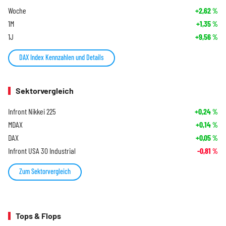
Woche
+2,62
%
1M
+1,35
%
1J
+9,56
%
DAX Index Kennzahlen und Details
Sektorvergleich
Infront Nikkei 225
+0,24
%
MDAX
+0,14
%
DAX
+0,05
%
Infront USA 30 Industrial
-0,81
%
Zum Sektorvergleich
Tops & Flops