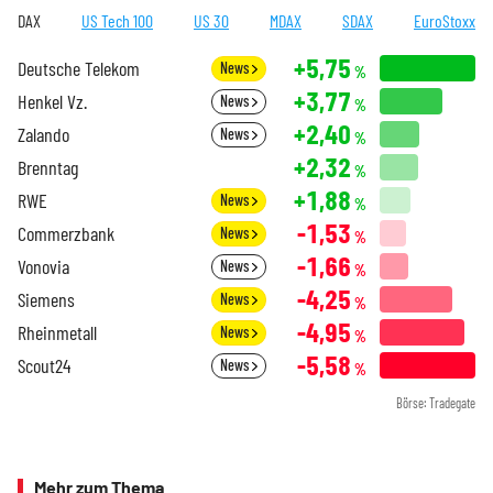
DAX
US Tech 100
US 30
MDAX
SDAX
EuroStoxx
+5,75
Deutsche Telekom
News
%
+3,77
Henkel Vz.
News
%
+2,40
Zalando
News
%
+2,32
Brenntag
%
+1,88
RWE
News
%
-1,53
Commerzbank
News
%
-1,66
Vonovia
News
%
-4,25
Siemens
News
%
-4,95
Rheinmetall
News
%
-5,58
Scout24
News
%
Börse: Tradegate
Mehr zum Thema