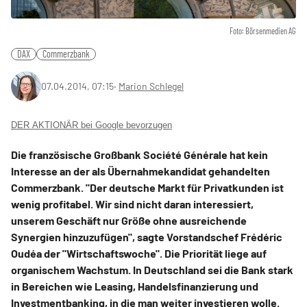
Foto: Börsenmedien AG
DAX
Commerzbank
07.04.2014, 07:15
‧
Marion Schlegel
DER AKTIONÄR bei Google bevorzugen
Die französische Großbank Société Générale hat kein
Interesse an der als Übernahmekandidat gehandelten
Commerzbank. "Der deutsche Markt für Privatkunden ist
wenig profitabel. Wir sind nicht daran interessiert,
unserem Geschäft nur Größe ohne ausreichende
Synergien hinzuzufügen", sagte Vorstandschef Frédéric
Oudéa der "Wirtschaftswoche". Die Priorität liege auf
organischem Wachstum. In Deutschland sei die Bank stark
in Bereichen wie Leasing, Handelsfinanzierung und
Investmentbanking, in die man weiter investieren wolle.