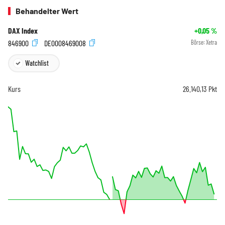
Behandelter Wert
DAX Index
+0,05
%
846900
DE0008469008
Börse:
Xetra
Watchlist
Kurs
26.140,13
Pkt