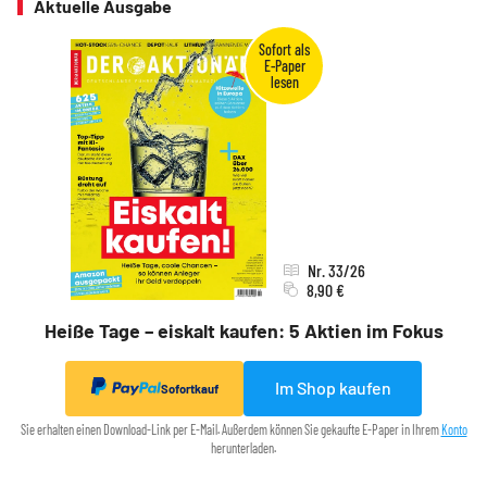
Aktuelle Ausgabe
Nr. 33/26
8,90 €
Heiße Tage – eiskalt kaufen: 5 Aktien im Fokus
Im Shop kaufen
Sofortkauf
Sie erhalten einen Download-Link per E-Mail. Außerdem können Sie gekaufte E-Paper in Ihrem
Konto
herunterladen.