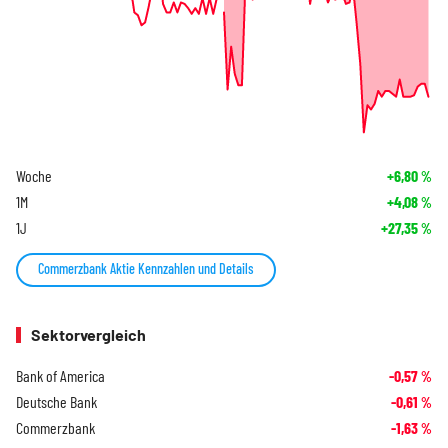
Woche
+6,80
%
1M
+4,08
%
1J
+27,35
%
Commerzbank Aktie Kennzahlen und Details
Sektorvergleich
Bank of America
-0,57
%
Deutsche Bank
-0,61
%
Commerzbank
-1,63
%