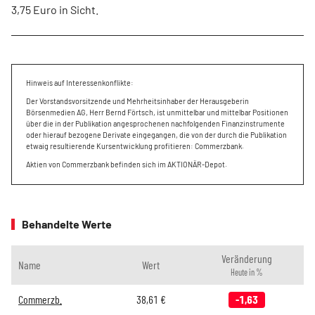
3,75 Euro in Sicht.
Hinweis auf Interessenkonflikte:
Der Vorstandsvorsitzende und Mehrheitsinhaber der Herausgeberin
Börsenmedien AG, Herr Bernd Förtsch, ist unmittelbar und mittelbar Positionen
über die in der Publikation angesprochenen nachfolgenden Finanzinstrumente
oder hierauf bezogene Derivate eingegangen, die von der durch die Publikation
etwaig resultierende Kursentwicklung profitieren: Commerzbank.
Aktien von Commerzbank befinden sich im AKTIONÄR-Depot.
Behandelte Werte
Veränderung
Name
Wert
Heute in %
Commerzb.
38,61
€
-1,63