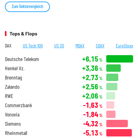
Zum Sektorvergleich
Tops & Flops
DAX
US Tech 100
US 30
MDAX
SDAX
EuroStoxx
+6,15
Deutsche Telekom
%
+3,36
Henkel Vz.
%
+2,73
Brenntag
%
+2,56
Zalando
%
+2,06
RWE
%
-1,63
Commerzbank
%
-1,84
Vonovia
%
-4,32
Siemens
%
-5,13
Rheinmetall
%