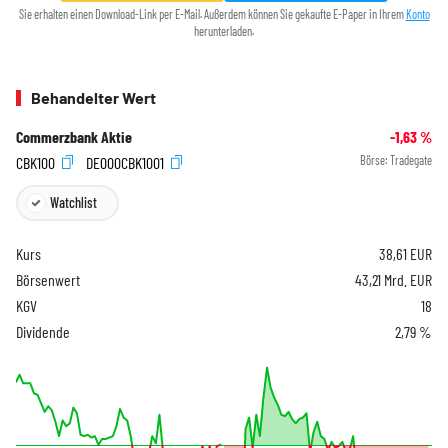
Sie erhalten einen Download-Link per E-Mail. Außerdem können Sie gekaufte E-Paper in Ihrem
Konto
herunterladen.
Behandelter Wert
Commerzbank Aktie
-1,63
%
CBK100
DE000CBK1001
Börse:
Tradegate
Watchlist
Kurs
38,61
EUR
Börsenwert
43,21 Mrd. EUR
KGV
18
Dividende
2,79 %