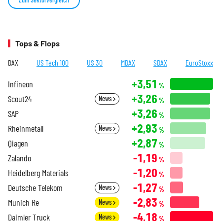
Tops & Flops
DAX
US Tech 100
US 30
MDAX
SDAX
EuroStoxx
+3,51
Infineon
%
+3,26
Scout24
News
%
+3,26
SAP
%
+2,93
Rheinmetall
News
%
+2,87
Qiagen
%
-1,19
Zalando
%
-1,20
Heidelberg Materials
%
-1,27
Deutsche Telekom
News
%
-2,83
Munich Re
News
%
-4,18
Daimler Truck
News
%