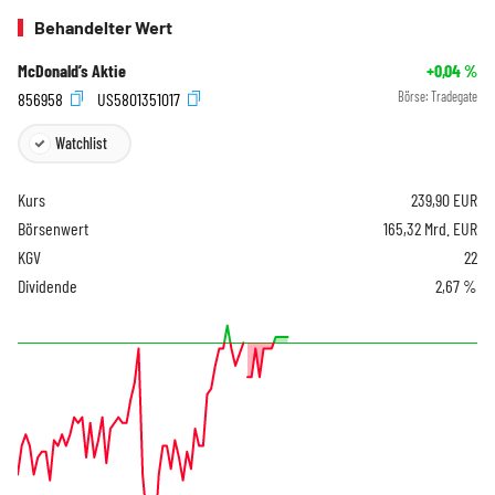
Behandelter Wert
McDonald’s Aktie
+0,04
%
856958
US5801351017
Börse:
Tradegate
Watchlist
Kurs
239,90
EUR
Börsenwert
165,32 Mrd. EUR
KGV
22
Dividende
2,67 %