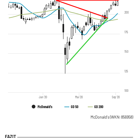
200
175
150
125
100
Jan '20
Mai '20
Sep '20
McDonald's
GD 50
GD 200
McDonald's
(WKN: 856958)