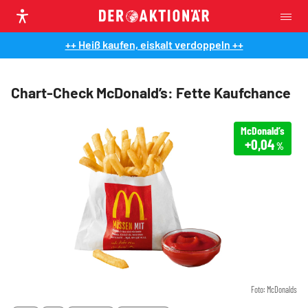
++ Heiß kaufen, eiskalt verdoppeln ++
Chart-Check McDonald’s: Fette Kaufchance
McDonald’s
+0,04
%
Foto: McDonalds