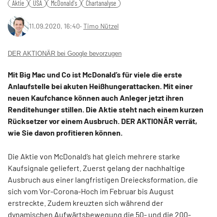
Aktie
USA
McDonald's
Chartanalyse
11.09.2020, 16:40
‧
Timo Nützel
DER AKTIONÄR bei Google bevorzugen
Mit Big Mac und Co ist McDonald’s für viele die erste
Anlaufstelle bei akuten Heißhungerattacken. Mit einer
neuen Kaufchance können auch Anleger jetzt ihren
Renditehunger stillen. Die Aktie steht nach einem kurzen
Rücksetzer vor einem Ausbruch. DER AKTIONÄR verrät,
wie Sie davon profitieren können.
Die Aktie von McDonald’s hat gleich mehrere starke
Kaufsignale geliefert. Zuerst gelang der nachhaltige
Ausbruch aus einer langfristigen Dreiecksformation, die
sich vom Vor-Corona-Hoch im Februar bis August
erstreckte. Zudem kreuzten sich während der
dynamischen Aufwärtsbewegung die 50- und die 200-