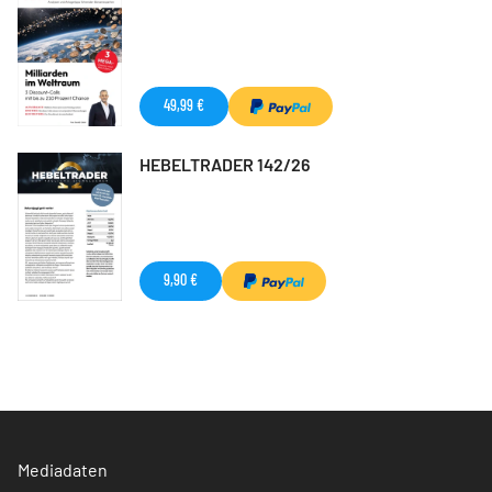
49,99 €
HEBELTRADER 142/26
9,90 €
Mediadaten