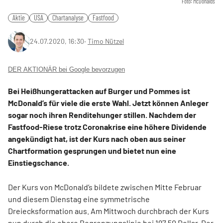
Foto: McDonalds
Aktie
USA
Chartanalyse
Fastfood
24.07.2020, 16:30
‧
Timo Nützel
DER AKTIONÄR bei Google bevorzugen
Bei Heißhungerattacken auf Burger und Pommes ist
McDonald’s für viele die erste Wahl. Jetzt können Anleger
sogar noch ihren Renditehunger stillen. Nachdem der
Fastfood-Riese trotz Coronakrise eine höhere Dividende
angekündigt hat, ist der Kurs nach oben aus seiner
Chartformation gesprungen und bietet nun eine
Einstiegschance.
Der Kurs von McDonald’s bildete zwischen Mitte Februar
und diesem Dienstag eine symmetrische
Dreiecksformation aus. Am Mittwoch durchbrach der Kurs
nun durch die obere Begrenzungslinie bei 197,50 Dollar. Der