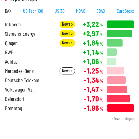
DAX
US Tech 100
US 30
MDAX
SDAX
EuroStoxx
+3,22
Infineon
News
%
+2,97
Siemens Energy
News
%
+1,84
Qiagen
News
%
+1,14
RWE
%
+1,06
Adidas
%
-1,25
Mercedes-Benz
News
%
-1,34
Deutsche Telekom
%
-1,47
Volkswagen Vz.
%
-1,70
Beiersdorf
%
-1,96
Brenntag
%
Börse: Tradegate