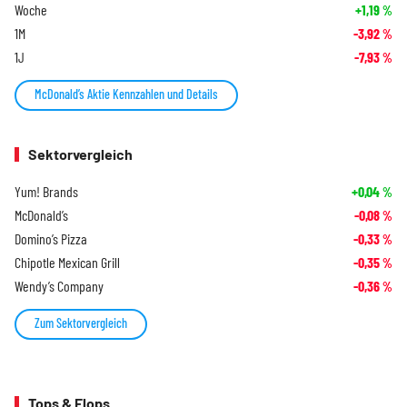
Woche
+1,19
%
1M
-3,92
%
1J
-7,93
%
McDonald’s Aktie Kennzahlen und Details
Sektorvergleich
Yum! Brands
+0,04
%
McDonald’s
-0,08
%
Domino’s Pizza
-0,33
%
Chipotle Mexican Grill
-0,35
%
Wendy’s Company
-0,36
%
Zum Sektorvergleich
Tops & Flops