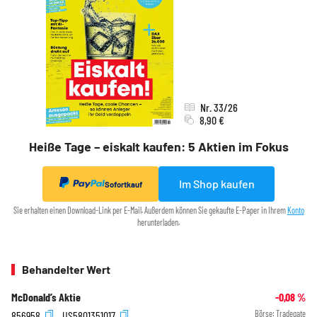
Nr. 33/26
8,90 €
Heiße Tage – eiskalt kaufen: 5 Aktien im Fokus
Im Shop kaufen
Sofortkauf
Sie erhalten einen Download-Link per E-Mail. Außerdem können Sie gekaufte E-Paper in Ihrem
Konto
herunterladen.
Behandelter Wert
McDonald’s Aktie
-0,08
%
856958
US5801351017
Börse:
Tradegate