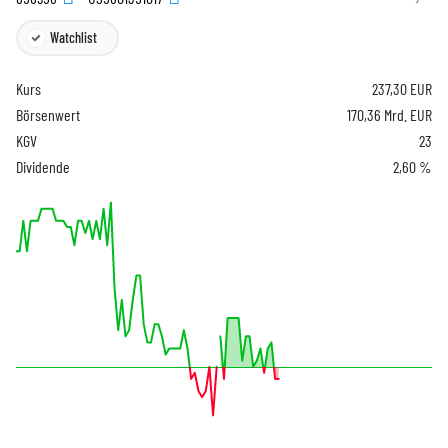
Watchlist
Kurs
237,30
EUR
Börsenwert
170,36 Mrd. EUR
KGV
23
Dividende
2,60 %