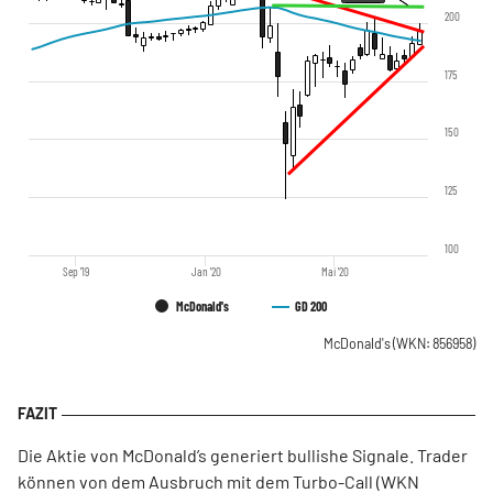
200
175
150
125
100
Sep '19
Jan '20
Mai '20
McDonald's
GD 200
McDonald's
(WKN: 856958)
Die Aktie von McDonald’s generiert bullishe Signale. Trader
können von dem Ausbruch mit dem Turbo-Call (WKN