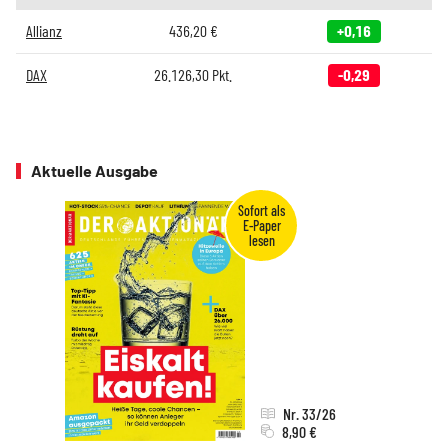
Allianz
436,20
€
+0,16
DAX
26.126,30
Pkt.
-0,29
Aktuelle Ausgabe
Nr. 33/26
8,90 €