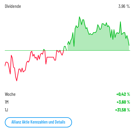
Dividende
3,96 %
Woche
+0,42
%
1M
+3,60
%
1J
+31,58
%
Allianz Aktie Kennzahlen und Details