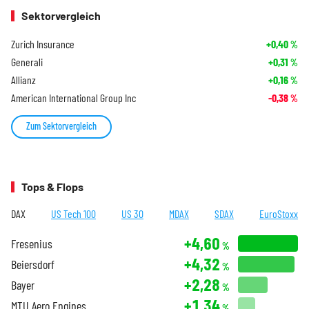
Sektorvergleich
Zurich Insurance
+0,40
%
Generali
+0,31
%
Allianz
+0,16
%
American International Group Inc
-0,38
%
Zum Sektorvergleich
Tops & Flops
DAX
US Tech 100
US 30
MDAX
SDAX
EuroStoxx
+4,60
Fresenius
%
+4,32
Beiersdorf
%
+2,28
Bayer
%
+1,34
MTU Aero Engines
%