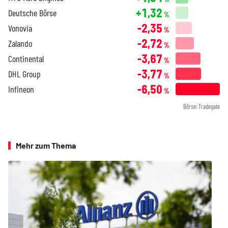
+1,32
Deutsche Börse
%
-2,35
Vonovia
%
-2,72
Zalando
%
-3,67
Continental
%
-3,77
DHL Group
%
-6,50
Infineon
%
Börse: Tradegate
Mehr zum Thema