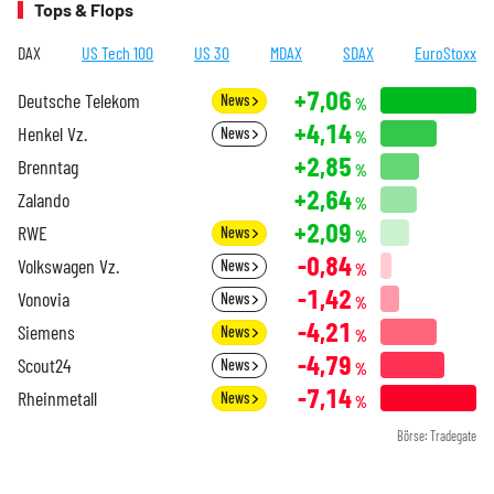
Tops & Flops
DAX
US Tech 100
US 30
MDAX
SDAX
EuroStoxx
+7,06
Deutsche Telekom
News
%
+4,14
Henkel Vz.
News
%
+2,85
Brenntag
%
+2,64
Zalando
%
+2,09
RWE
News
%
-0,84
Volkswagen Vz.
News
%
-1,42
Vonovia
News
%
-4,21
Siemens
News
%
-4,79
Scout24
News
%
-7,14
Rheinmetall
News
%
Börse: Tradegate