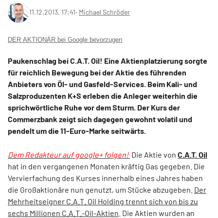
11.12.2013, 17:41
‧
Michael Schröder
DER AKTIONÄR bei Google bevorzugen
Paukenschlag bei C.A.T. Oil! Eine Aktienplatzierung sorgte
für reichlich Bewegung bei der Aktie des führenden
Anbieters von Öl- und Gasfeld-Services. Beim Kali- und
Salzproduzenten K+S erleben die Anleger weiterhin die
sprichwörtliche Ruhe vor dem Sturm. Der Kurs der
Commerzbank zeigt sich dagegen gewohnt volatil und
pendelt um die 11-Euro-Marke seitwärts.
Dem Redakteur auf google+ folgen!
Die Aktie von
C.A.T. Oil
hat in den vergangenen Monaten kräftig Gas gegeben. Die
Vervierfachung des Kurses innerhalb eines Jahres haben
die Großaktionäre nun genutzt, um Stücke abzugeben.
Der
Mehrheitseigner C.A.T. Oil Holding trennt sich von bis zu
sechs Millionen C.A.T.-Oil-Aktien
. Die Aktien wurden an