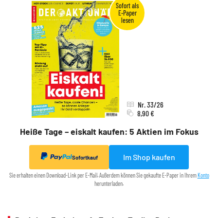
Nr. 33/26
8,90 €
Heiße Tage – eiskalt kaufen: 5 Aktien im Fokus
Im Shop kaufen
Sofortkauf
Sie erhalten einen Download-Link per E-Mail. Außerdem können Sie gekaufte E-Paper in Ihrem
Konto
herunterladen.