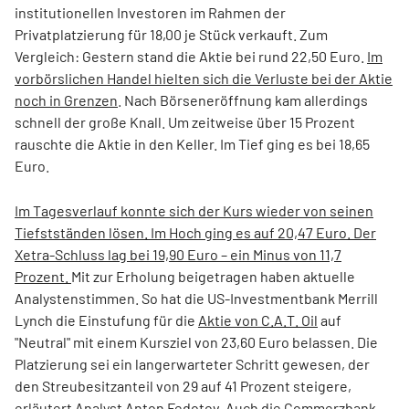
institutionellen Investoren im Rahmen der
Privatplatzierung für 18,00 je Stück verkauft. Zum
Vergleich: Gestern stand die Aktie bei rund 22,50 Euro.
Im
vorbörslichen Handel hielten sich die Verluste bei der Aktie
noch in Grenzen
. Nach Börseneröffnung kam allerdings
schnell der große Knall. Um zeitweise über 15 Prozent
rauschte die Aktie in den Keller. Im Tief ging es bei 18,65
Euro.
Im Tagesverlauf konnte sich der Kurs wieder von seinen
Tiefstständen lösen. Im Hoch ging es auf 20,47 Euro. Der
Xetra-Schluss lag bei 19,90 Euro – ein Minus von 11,7
Prozent.
Mit zur Erholung beigetragen haben aktuelle
Analystenstimmen. So hat die US-Investmentbank Merrill
Lynch die Einstufung für die
Aktie von C.A.T. Oil
auf
"Neutral" mit einem Kursziel von 23,60 Euro belassen. Die
Platzierung sei ein langerwarteter Schritt gewesen, der
den Streubesitzanteil von 29 auf 41 Prozent steigere,
erläutert Analyst Anton Fedotov. Auch die Commerzbank