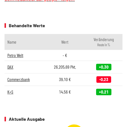
Behandelte Werte
Veränderung
Name
Wert
Heute in %
Petro Welt
-
€
DAX
26.205,69
Pkt.
+0,30
Commerzbank
39,10
€
-0,23
K+S
14,56
€
+0,21
Aktuelle Ausgabe