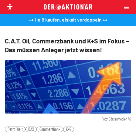
++ Heiß kaufen, eiskalt verdoppeln ++
C.A.T. Oil, Commerzbank und K+S im Fokus –
Das müssen Anleger jetzt wissen!
Foto: Börsenmedien AG
Petro Welt
DAX
Commerzbank
K+S