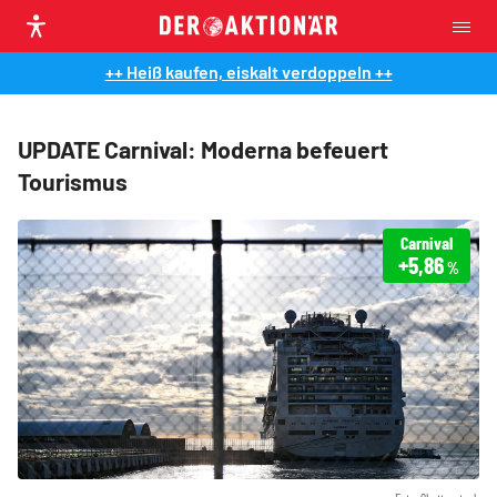
++ Heiß kaufen, eiskalt verdoppeln ++
UPDATE Carnival: Moderna befeuert
Tourismus
Carnival
+5,86
%