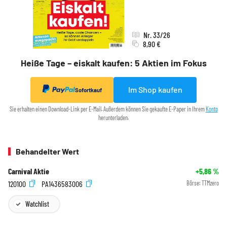
Nr. 33/26
8,90 €
Heiße Tage – eiskalt kaufen: 5 Aktien im Fokus
Im Shop kaufen
Sofortkauf
Sie erhalten einen Download-Link per E-Mail. Außerdem können Sie gekaufte E-Paper in Ihrem
Konto
herunterladen.
Behandelter Wert
Carnival Aktie
+5,86
%
120100
PA1436583006
Börse:
TTMzero
Watchlist