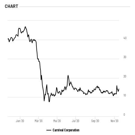
40
30
20
10
0
Jan '20
Mär '20
Mai '20
Jul '20
Sep '20
Nov '20
Carnival Corporation