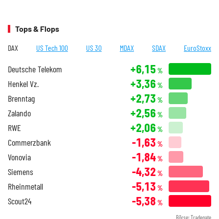
Tops & Flops
DAX
US Tech 100
US 30
MDAX
SDAX
EuroStoxx
+6,15
Deutsche Telekom
%
+3,36
Henkel Vz.
%
+2,73
Brenntag
%
+2,56
Zalando
%
+2,06
RWE
%
-1,63
Commerzbank
%
-1,84
Vonovia
%
-4,32
Siemens
%
-5,13
Rheinmetall
%
-5,38
Scout24
%
Börse: Tradegate