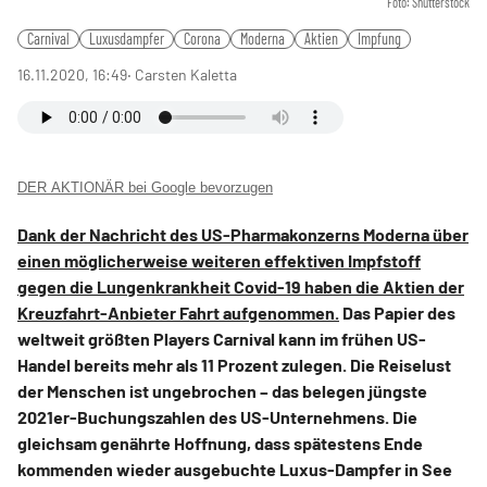
Foto: Shutterstock
Carnival
Luxusdampfer
Corona
Moderna
Aktien
Impfung
16.11.2020, 16:49
‧ Carsten Kaletta
DER AKTIONÄR bei Google bevorzugen
Dank der Nachricht des US-Pharmakonzerns Moderna über
einen möglicherweise weiteren effektiven Impfstoff
gegen die Lungenkrankheit Covid-19 haben die Aktien der
Kreuzfahrt-Anbieter Fahrt aufgenommen.
Das Papier des
weltweit größten Players Carnival kann im frühen US-
Handel bereits mehr als 11 Prozent zulegen. Die Reiselust
der Menschen ist ungebrochen – das belegen jüngste
2021er-Buchungszahlen des US-Unternehmens. Die
gleichsam genährte Hoffnung, dass spätestens Ende
kommenden wieder ausgebuchte Luxus-Dampfer in See