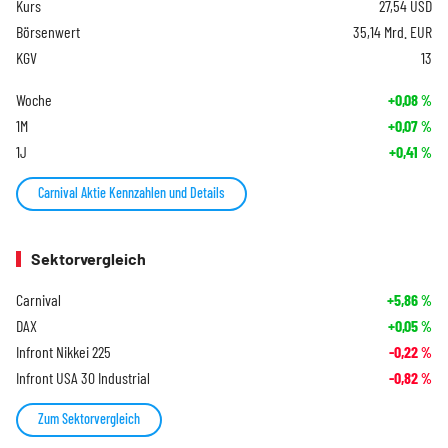
Kurs
27,54
USD
Börsenwert
35,14 Mrd. EUR
KGV
13
Woche
+0,08
%
1M
+0,07
%
1J
+0,41
%
Carnival Aktie Kennzahlen und Details
Sektorvergleich
Carnival
+5,86
%
DAX
+0,05
%
Infront Nikkei 225
-0,22
%
Infront USA 30 Industrial
-0,82
%
Zum Sektorvergleich