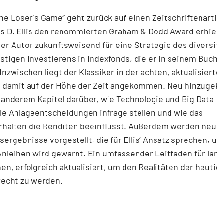
he Loser's Game“ geht zurück auf einen Zeitschriftenartik
s D. Ellis den renommierten Graham & Dodd Award erhiel
der Autor zukunftsweisend für eine Strategie des diversif
tigen Investierens in Indexfonds, die er in seinem Buch
Inzwischen liegt der Klassiker in der achten, aktualisier
st damit auf der Höhe der Zeit angekommen. Neu hinzu
 anderem Kapitel darüber, wie Technologie und Big Data
lle Anlageentscheidungen infrage stellen und wie das
rhalten die Renditen beeinflusst. Außerdem werden neu
ergebnisse vorgestellt, die für Ellis’ Ansatz sprechen, 
Anleihen wird gewarnt. Ein umfassender Leitfaden für lan
nen, erfolgreich aktualisiert, um den Realitäten der heut
recht zu werden.