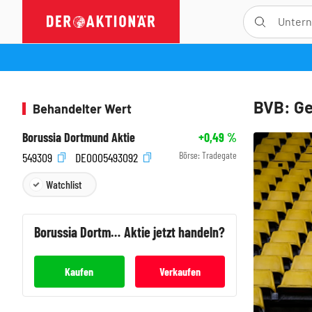
BVB: Ge
Behandelter Wert
Borussia Dortmund Aktie
+0,49
%
Börse:
Tradegate
549309
DE0005493092
Watchlist
Borussia Dortmund
Aktie jetzt handeln?
Kaufen
Verkaufen