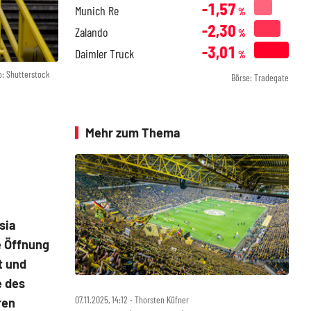
-1,57
Munich Re
%
-2,30
Zalando
%
-3,01
Daimler Truck
%
o: Shutterstock
Börse: Tradegate
Mehr zum Thema
sia
e Öffnung
t und
e des
07.11.2025, 14:12 ‧ Thorsten Küfner
ren