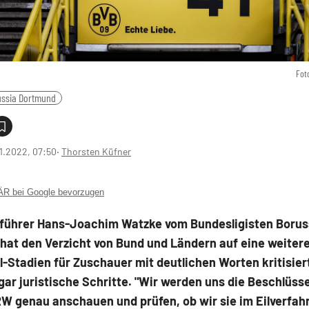
Fot
ussia Dortmund
1.2022, 07:50
‧
Thorsten Küfner
 bei Google bevorzugen
führer Hans-Joachim Watzke vom Bundesligisten Borus
hat den Verzicht von Bund und Ländern auf eine weiter
l-Stadien für Zuschauer mit deutlichen Worten kritisier
ar juristische Schritte. "Wir werden uns die Beschlüss
W genau anschauen und prüfen, ob wir sie im Eilverfah