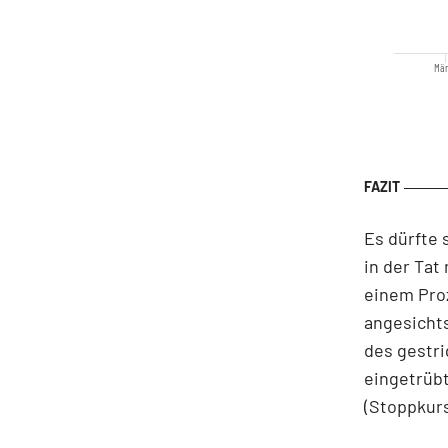
Mär
Es dürfte
in der Tat
einem Proz
angesichts
des gestri
eingetrübt
(Stoppkurs