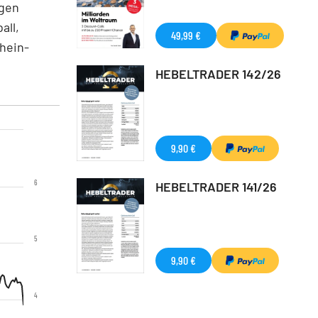
agen
all,
49,99 €
rhein-
HEBELTRADER 142/26
9,90 €
6
HEBELTRADER 141/26
5
9,90 €
4