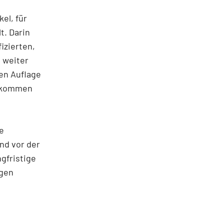
el, für
t. Darin
izierten,
 weiter
ten Auflage
gekommen
e
und vor der
gfristige
igen