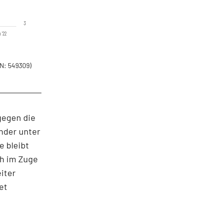
3
 '22
N: 549309)
gegen die
under unter
e bleibt
ch im Zuge
iter
et