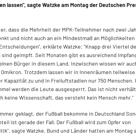
eren lassen", sagte Watzke am Montag der Deutschen Pre
tter, dass die Mehrheit der MPK-Teilnehmer nach zwei Ja
nkt und nicht auch an ein Mindestmaß an Möglichkeiten
Entscheidungen", erklärte Watzke: "Knapp drei Viertel de
sind geimpft. Seit Monaten gibt es ausreichend Impfan
elnen Bürger in diesem Land. Inzwischen wissen wir auc
Omikron. Trotzdem lassen wir in Innenräumen teilweise 
r Kapazität zu und in Freiluftstadien nur 750 Menschen.
mel werden die Leute ausgesperrt. Das ist nicht verhäl
ch keine Wissenschaft, das versteht kein Mensch mehr."
immer geklagt, der Fußball bekomme in Deutschland Son
teil ist gerade der Fall. Der Fußball wird zum Opfer von
tik", sagte Watzke. Bund und Länder hatten am Montag 