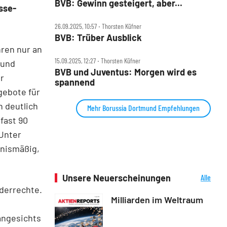
BVB: Gewinn gesteigert, aber...
sse-
26.09.2025, 10:57 ‧ Thorsten Küfner
BVB: Trüber Ausblick
hren nur an
15.09.2025, 12:27 ‧ Thorsten Küfner
 und
BVB und Juventus: Morgen wird es
r
spannend
gebote für
h deutlich
Mehr Borussia Dortmund Empfehlungen
fast 90
 Unter
tnismäßig,
Unsere Neuerscheinungen
Alle
Neuerscheinungen
derrechte.
Milliarden im Weltraum
angesichts