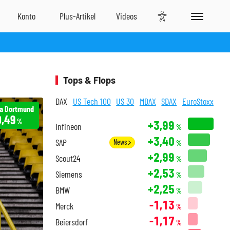
Tops & Flops
DAX
US Tech 100
US 30
MDAX
SDAX
EuroStoxx
ia Dortmund
0,49
%
+3,99
Infineon
%
+3,40
SAP
News
%
+2,99
Scout24
%
+2,53
Siemens
%
+2,25
BMW
%
-1,13
Merck
%
-1,17
Beiersdorf
%