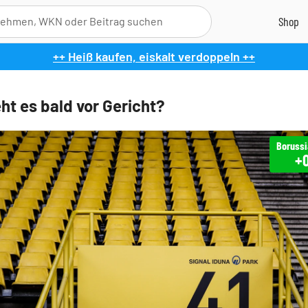
++ Heiß kaufen, eiskalt verdoppeln ++
ht es bald vor Gericht?
Boruss
+