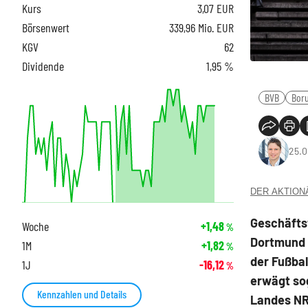
Kurs
3,07
EUR
Börsenwert
339,96 Mio. EUR
KGV
62
Dividende
1,95 %
BVB
Bor
25.0
DER AKTIONÄR
Geschäfts
Woche
+1,48
%
Dortmund 
1M
+1,82
%
der Fußbal
1J
-16,12
%
erwägt sog
Kennzahlen und Details
Landes NR