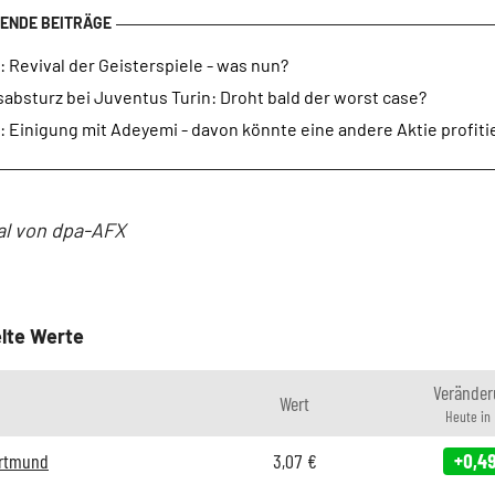
 Revival der Geisterspiele - was nun?
absturz bei Juventus Turin: Droht bald der worst case?
 Einigung mit Adeyemi - davon könnte eine andere Aktie profitie
al von dpa-AFX
lte Werte
Veränder
Wert
Heute in
ortmund
3,07
€
+0,4