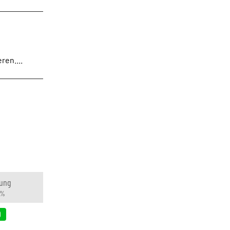
ren....
ung
 %
9