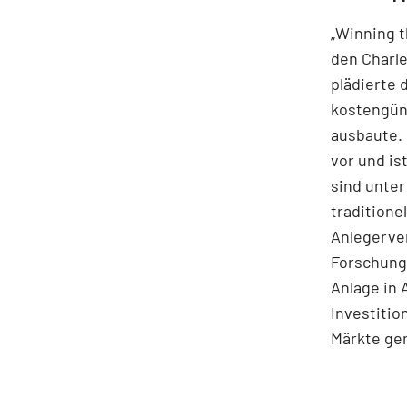
„Winning t
den Charle
plädierte 
kostengüns
ausbaute. 
vor und i
sind unter
traditione
Anlegerve
Forschungs
Anlage in 
Investitio
Märkte ge