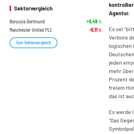
kontrolli
Sektorvergleich
Agentur.
Borussia Dortmund
+0,49
%
Es sei "bi
Manchester United PLC
-0,11
%
Verbote de
Zum Sektorvergleich
logischen 
Deutschen 
jeden einz
mehr über 
Prozent de
freiem Him
das ist au
Es werde 
"Das Gegen
Symbolpoli