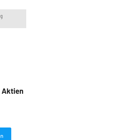
ng
5 Aktien
en