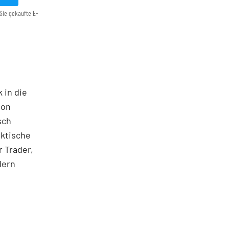
Sie gekaufte E-
 in die
ton
sch
aktische
 Trader,
dern