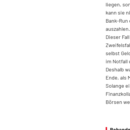
liegen, so
kann sie n
Bank-Run d
auszahlen.
Dieser Fal
Zweifelsfa
selbst Gel
im Notfall
Deshalb wa
Ende, als 
Solange ei
Finanzkoll
Börsen wei
Behande