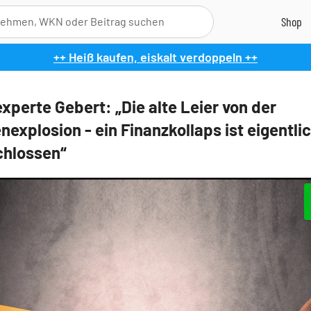
++ Heiß kaufen, eiskalt verdoppeln ++
xperte Gebert: „Die alte Leier von der
explosion - ein Finanzkollaps ist eigentli
hlossen“