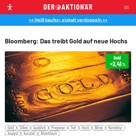
++ Heiß kaufen, eiskalt verdoppeln ++
Bloomberg: Das treibt Gold auf neue Hochs
Gold
+2,41
%
Gold
Silber
Ausblick
Prognose
Tief
Hoch
Börse
Korrektur
Analyst
Kursziel
Allzeithoch