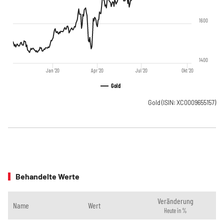
1600
1400
Jan '20
Apr '20
Jul '20
Okt '20
Gold
Gold
(ISIN: XC0009655157)
Behandelte Werte
Veränderung
Name
Wert
Heute in %