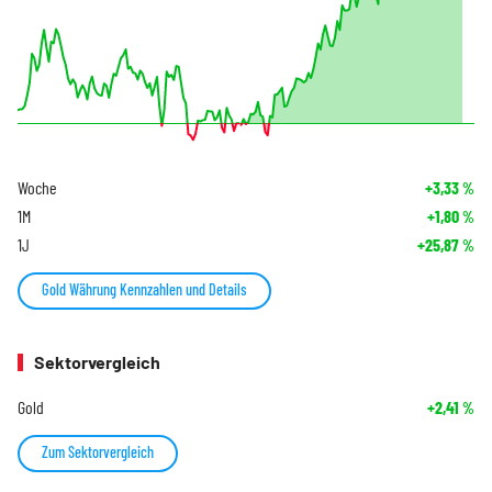
Woche
+3,33
%
1M
+1,80
%
1J
+25,87
%
Gold Währung Kennzahlen und Details
Sektorvergleich
Gold
+2,41
%
Zum Sektorvergleich