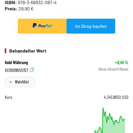
ISBN:
978-3-68932-087-4
Preis:
29,90 €
Im Shop kaufen
Behandelter Wert
Gold Währung
+2,41
%
XC0009655157
Börse:
Infront FX Market
Watchlist
Kurs
4.341,9850
USD