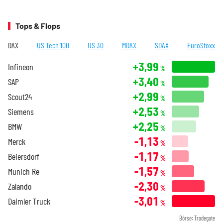
Tops & Flops
DAX
US Tech 100
US 30
MDAX
SDAX
EuroStoxx
+3,99
Infineon
%
+3,40
SAP
%
+2,99
Scout24
%
+2,53
Siemens
%
+2,25
BMW
%
-1,13
Merck
%
-1,17
Beiersdorf
%
-1,57
Munich Re
%
-2,30
Zalando
%
-3,01
Daimler Truck
%
Börse: Tradegate