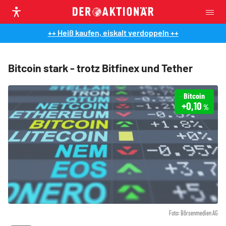
++ Heiß kaufen, eiskalt verdoppeln ++
Bitcoin stark - trotz Bitfinex und Tether
Bitcoin
+0,10
%
Foto: Börsenmedien AG