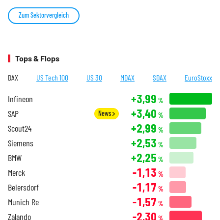
Zum Sektorvergleich
Tops & Flops
DAX
US Tech 100
US 30
MDAX
SDAX
EuroStoxx
+3,99
Infineon
%
+3,40
SAP
News
%
+2,99
Scout24
%
+2,53
Siemens
%
+2,25
BMW
%
-1,13
Merck
%
-1,17
Beiersdorf
%
-1,57
Munich Re
%
-2,30
Zalando
%