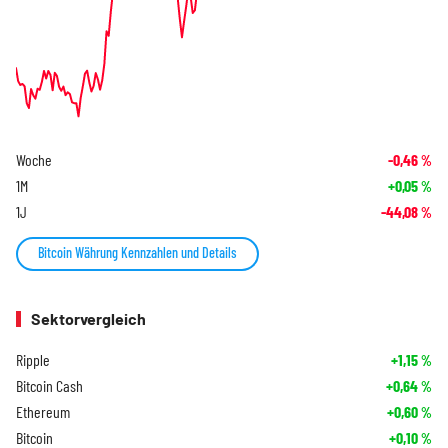
Woche
-0,46
%
1M
+0,05
%
1J
-44,08
%
Bitcoin Währung Kennzahlen und Details
Sektorvergleich
Ripple
+1,15
%
Bitcoin Cash
+0,64
%
Ethereum
+0,60
%
Bitcoin
+0,10
%