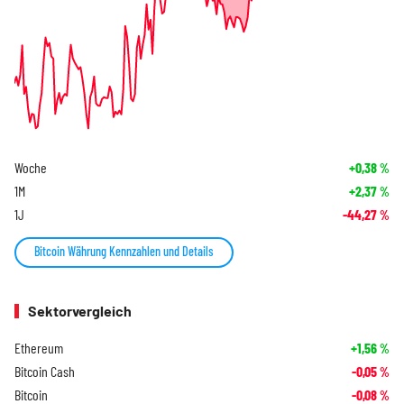
Woche
+0,38
%
1M
+2,37
%
1J
-44,27
%
Bitcoin Währung Kennzahlen und Details
Sektorvergleich
Ethereum
+1,56
%
Bitcoin Cash
-0,05
%
Bitcoin
-0,08
%