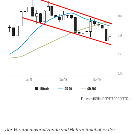
10k
7,5k
5k
2,5k
Jul '19
Sep '19
Nov '19
Bitcoin
GD 90
GD 200
Bitcoin
(ISIN: CRYPT0000BTC)
Der Vorstandsvorsitzende und Mehrheitsinhaber der