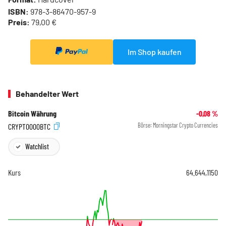
ISBN:
978-3-86470-957-9
Preis:
79,00 €
Im Shop kaufen
Behandelter Wert
Bitcoin Währung
-0,08
%
CRYPT0000BTC
Börse:
Morningstar Crypto Currencies
Watchlist
Kurs
64.644,1150