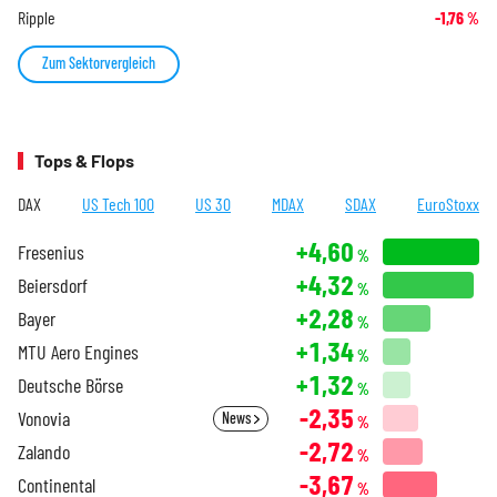
Ripple
-1,76
%
Zum Sektorvergleich
Tops & Flops
DAX
US Tech 100
US 30
MDAX
SDAX
EuroStoxx
+4,60
Fresenius
%
+4,32
Beiersdorf
%
+2,28
Bayer
%
+1,34
MTU Aero Engines
%
+1,32
Deutsche Börse
%
-2,35
Vonovia
News
%
-2,72
Zalando
%
-3,67
Continental
%