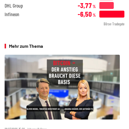
-3,77
DHL Group
%
-6,50
Infineon
%
Börse: Tradegate
Mehr zum Thema