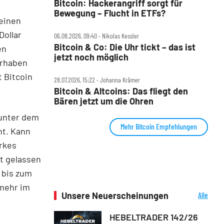
Bitcoin: Hackerangriff sorgt für
Bewegung – Flucht in ETFs?
einen
Dollar
06.08.2026, 09:40 ‧ Nikolas Kessler
Bitcoin & Co: Die Uhr tickt – das ist
en
jetzt noch möglich
orhaben
 Bitcoin
28.07.2026, 15:22 ‧ Johanna Krämer
Bitcoin & Altcoins: Das fliegt den
Bären jetzt um die Ohren
 unter dem
Mehr Bitcoin Empfehlungen
ht. Kann
rkes
ht gelassen
 bis zum
 mehr im
Unsere Neuerscheinungen
Alle
Neuerscheinungen
HEBELTRADER 142/26