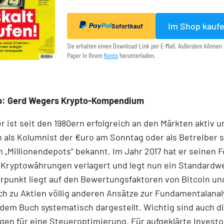
Im Shop kauf
Sofortkauf
Sie erhalten einen Download-Link per E-Mail. Außerdem können 
Paper in Ihrem
Konto
herunterladen.
p: Gerd Wegers Krypto-Kompendium
 ist seit den 1980ern erfolgreich an den Märkten aktiv u
 als Kolumnist der €uro am Sonntag oder als Betreiber 
 „Millionen­depots“ bekannt. Im Jahr 2017 hat er seinen 
 Kryptowährungen verlagert und legt nun ein Standardwe
punkt liegt auf den Bewertungsfaktoren von Bitcoin und
ich zu Aktien völlig anderen Ansätze zur Fundamentalanal
dem Buch systematisch dargestellt. Wichtig sind auch d
en für eine Steueroptimierung. Für aufgeklärte Invest