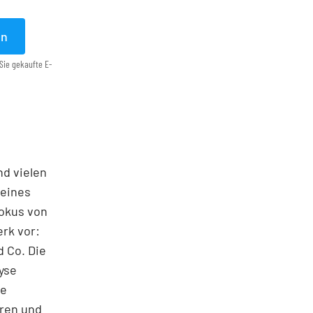
en
Sie gekaufte E-
nd vielen
seines
Fokus von
rk vor:
 Co. Die
yse
ie
oren und