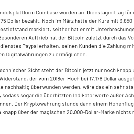
andelsplattform Coinbase wurden am Dienstagmittag für 
.175 Dollar bezahlt. Noch im März hatte der Kurs mit 3.850 
estiefstand markiert, seither hat er mit Unterbrechung
Besonderen Auftrieb hat der Bitcoin zuletzt durch das V
dienstes Paypal erhalten, seinen Kunden die Zahlung mit
en Digitalwährungen zu ermöglichen.
echnischer Sicht steht der Bitcoin jetzt nur noch knapp
iderstand, der vom 2018er-Hoch bei 17.178 Dollar ausge
ke nachhaltig überwunden werden, wäre das ein sehr sta
, sodass sogar die überhitzten Indikatorwerte außer Ac
nnen. Der Kryptowährung stünde dann einem Höhenflug
h knapp über der magischen 20.000-Dollar-Marke nichts