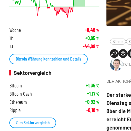
Woche
-0,46
%
1M
+0,05
%
Bitcoin
K
1J
-44,08
%
Bitcoin Währung Kennzahlen und Details
17.1
Sektorvergleich
DER AKTIONÄR
Bitcoin
+1,35
%
Bitcoin Cash
+1,17
Der starke
%
Ethereum
+0,92
Dienstag 
%
Ripple
-0,16
über die M
%
erreicht E
Zum Sektorvergleich
genommen 