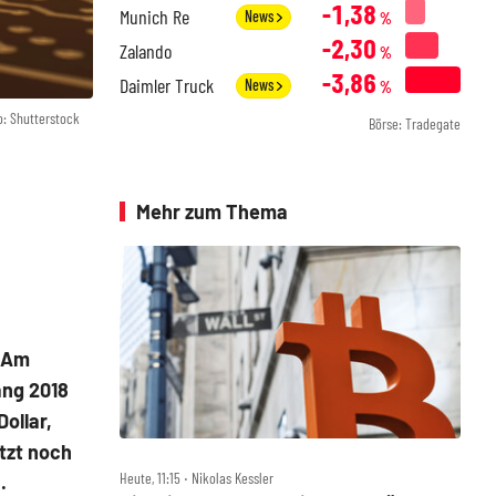
-1,38
Munich Re
News
%
-2,30
Zalando
%
-3,86
Daimler Truck
News
%
o: Shutterstock
Börse: Tradegate
Mehr zum Thema
. Am
ang 2018
ollar,
tzt noch
Heute, 11:15 ‧ Nikolas Kessler
.