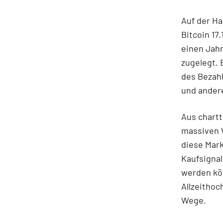
Auf der H
Bitcoin 17
einen Jahr
zugelegt. 
des Bezahl
und ander
Aus chartt
massiven W
diese Mar
Kaufsignal
werden kö
Allzeithoc
Wege.