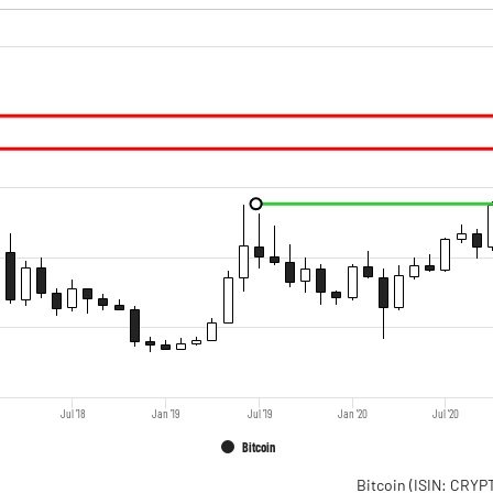
Jul '18
Jan '19
Jul '19
Jan '20
Jul '20
Bitcoin
Bitcoin
(ISIN: CRY