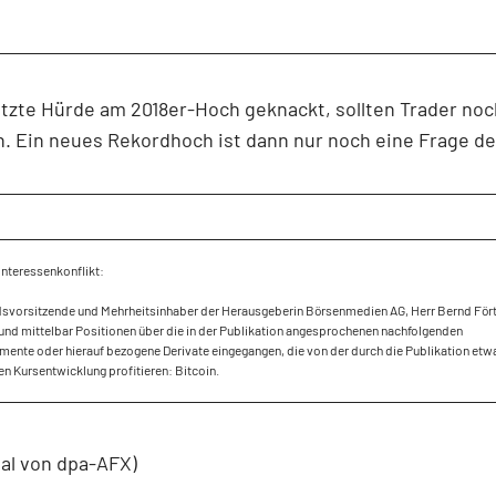
etzte Hürde am 2018er-Hoch geknackt, sollten Trader noc
. Ein neues Rekordhoch ist dann nur noch eine Frage der
Interessenkonflikt:
dsvorsitzende und Mehrheitsinhaber der Herausgeberin Börsenmedien AG, Herr Bernd Fört
und mittelbar Positionen über die in der Publikation angesprochenen nachfolgenden
mente oder hierauf bezogene Derivate eingegangen, die von der durch die Publikation etw
en Kursentwicklung profitieren: Bitcoin.
ial von dpa-AFX)