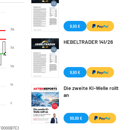
9,90 €
20k
HEBELTRADER 141/26
15k
10k
9,90 €
5k
Die zweite KI-Welle rollt
an
0
99,99 €
PT0000BTC)