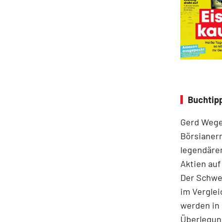
Buchtip
Gerd Weger
Börsianern
legendären
Aktien auf
Der Schwer
im Ver­gle
werden in 
Überlegung