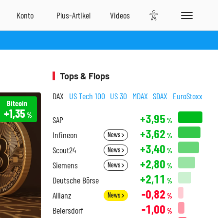
Tops & Flops
DAX
US Tech 100
US 30
MDAX
SDAX
EuroStoxx
Bitcoin
+1,35
%
+3,95
SAP
%
+3,62
Infineon
News
%
+3,40
Scout24
News
%
+2,80
Siemens
News
%
+2,11
Deutsche Börse
%
-0,82
Allianz
News
%
-1,00
Beiersdorf
%