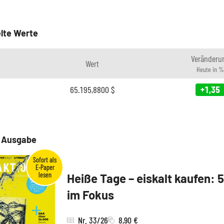
lte Werte
Veränderu
Wert
Heute in %
65.195,8800
$
+1,35
e Ausgabe
Heiße Tage – eiskalt kaufen: 
im Fokus
Nr. 33/26
8,90 €