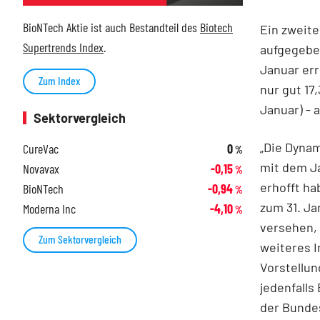
BioNTech Aktie ist auch Bestandteil des
Biotech
Ein zweite
Supertrends Index
.
aufgegeben
Januar er
Zum Index
nur gut 17
Januar) - 
Sektorvergleich
„Die Dynam
CureVac
0
%
mit dem Ja
Novavax
-0,15
%
erhofft ha
BioNTech
-0,94
%
zum 31. Ja
Moderna Inc
-4,10
%
versehen, 
Zum Sektorvergleich
weiteres I
Vorstellun
jedenfalls
der Bundes