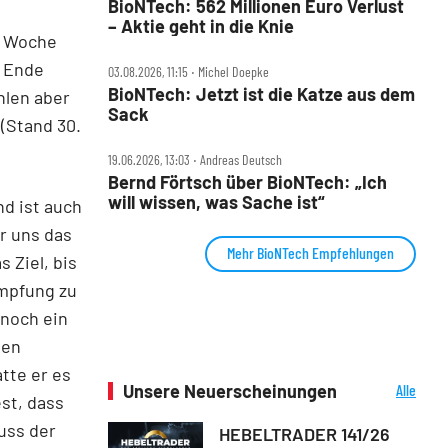
BioNTech: 562 Millionen Euro Verlust
– Aktie geht in die Knie
er Woche
s Ende
03.08.2026, 11:15 ‧ Michel Doepke
BioNTech: Jetzt ist die Katze aus dem
hlen aber
Sack
 (Stand 30.
19.06.2026, 13:03 ‧ Andreas Deutsch
Bernd Förtsch über BioNTech: „Ich
will wissen, was Sache ist“
nd ist auch
r uns das
Mehr BioNTech Empfehlungen
 Ziel, bis
Impfung zu
 noch ein
nen
tte er es
Unsere Neuerscheinungen
Alle
st, dass
Neuerscheinungen
uss der
HEBELTRADER 141/26