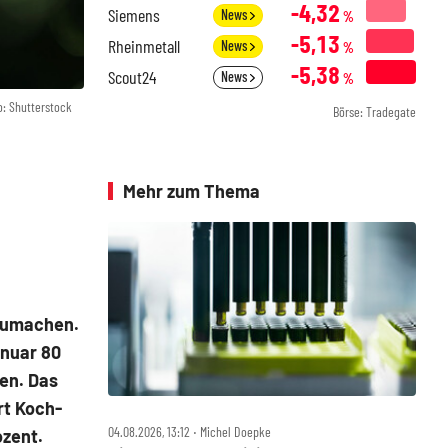
-4,32
Siemens
News
%
-5,13
Rheinmetall
News
%
-5,38
Scout24
News
%
o: Shutterstock
Börse: Tradegate
Mehr zum Thema
tzumachen.
anuar 80
en. Das
rt Koch-
04.08.2026, 13:12 ‧ Michel Doepke
ozent.