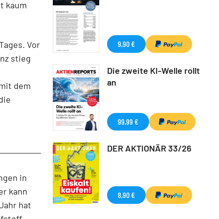
ht kaum
Tages. Vor
9,90 €
nz stieg
Die zweite KI-Welle rollt
an
 mit dem
die
99,99 €
DER AKTIONÄR 33/26
ngen in
er kann
8,90 €
Jahr hat
fstoff-