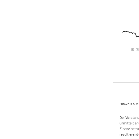
Mär '21
Hinweis auf 
Der Vorstan
unmittelbar 
Finanzinstru
resultierend