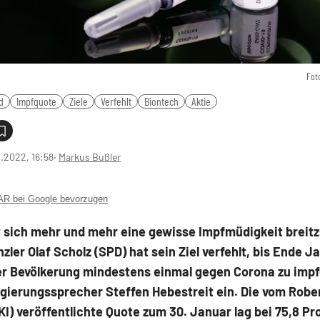
Fot
d
Impfquote
Ziele
Verfehlt
Biontech
Aktie
1.2022, 16:58
‧
Markus Bußler
 bei Google bevorzugen
t sich mehr und mehr eine gewisse Impfmüdigkeit brei
ler Olaf Scholz (SPD) hat sein Ziel verfehlt, bis Ende J
er Bevölkerung mindestens einmal gegen Corona zu impf
gierungssprecher Steffen Hebestreit ein. Die vom Robe
RKI) veröffentlichte Quote zum 30. Januar lag bei 75,8 Pr