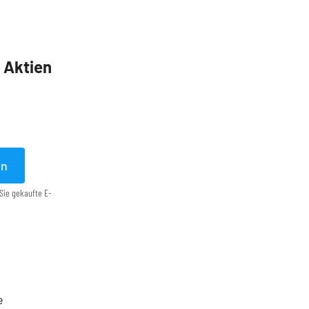
5 Aktien
en
Sie gekaufte E-
e