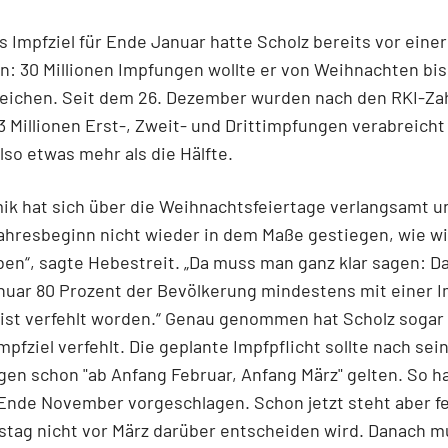
s Impfziel für Ende Januar hatte Scholz bereits vor ein
: 30 Millionen Impfungen wollte er von Weihnachten bi
reichen. Seit dem 26. Dezember wurden nach den RKI-Za
,3 Millionen Erst-, Zweit- und Drittimpfungen verabreicht
also etwas mehr als die Hälfte.
ik hat sich über die Weihnachtsfeiertage verlangsamt u
hresbeginn nicht wieder in dem Maße gestiegen, wie wi
ben“, sagte Hebestreit. „Da muss man ganz klar sagen: Das
nuar 80 Prozent der Bevölkerung mindestens mit einer 
ist verfehlt worden.“ Genau genommen hat Scholz sogar
mpfziel verfehlt. Die geplante Impfpflicht sollte nach sei
gen schon "ab Anfang Februar, Anfang März" gelten. So ha
 Ende November vorgeschlagen. Schon jetzt steht aber fe
tag nicht vor März darüber entscheiden wird. Danach m