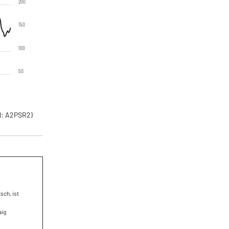
200
150
100
50
: A2PSR2)
sch, ist
aig