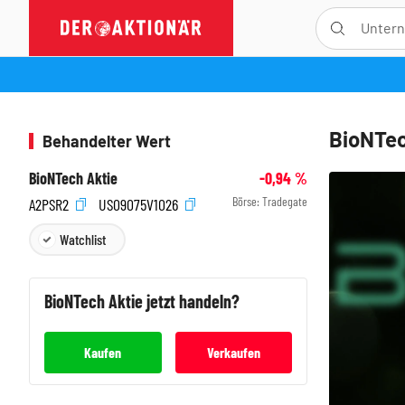
BioNTec
Behandelter Wert
BioNTech Aktie
-0,94
%
Börse:
Tradegate
A2PSR2
US09075V1026
Watchlist
BioNTech
Aktie jetzt handeln?
Kaufen
Verkaufen