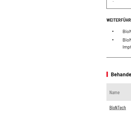
.
Bio
BioN
Impf
Behande
Name
BioNTech