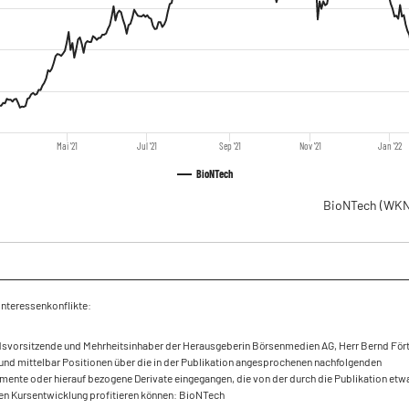
Mai '21
Jul '21
Sep '21
Nov '21
Jan '22
BioNTech
BioNTech
(WKN
Interessenkonflikte:
dsvorsitzende und Mehrheitsinhaber der Herausgeberin Börsenmedien AG, Herr Bernd Fört
und mittelbar Positionen über die in der Publikation angesprochenen nachfolgenden
mente oder hierauf bezogene Derivate eingegangen, die von der durch die Publikation etw
en Kursentwicklung profitieren können: BioNTech