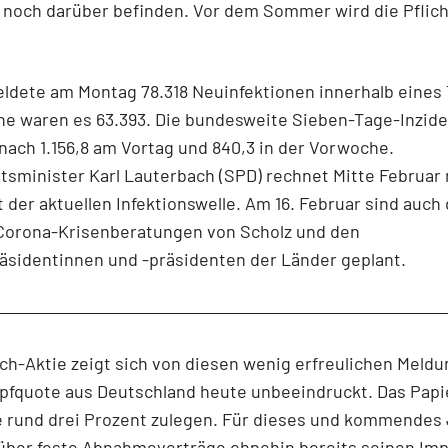
 noch darüber befinden. Vor dem Sommer wird die Pflic
ldete am Montag 78.318 Neuinfektionen innerhalb eines 
e waren es 63.393. Die bundesweite Sieben-Tage-Inzide
8 nach 1.156,8 am Vortag und 840,3 in der Vorwoche.
sminister Karl Lauterbach (SPD) rechnet Mitte Februar
der aktuellen Infektionswelle. Am 16. Februar sind auch 
Corona-Krisenberatungen von Scholz und den
äsidentinnen und -präsidenten der Länder geplant.
ch-Aktie zeigt sich von diesen wenig erfreulichen Meldu
pfquote aus Deutschland heute unbeeindruckt. Das Papi
 rund drei Prozent zulegen. Für dieses und kommendes 
über feste Abnahmeverträge ohnehin bereits seinen Imp