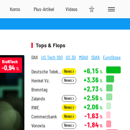
Tops & Flops
DAX
US Tech 100
US 30
MDAX
SDAX
EuroStoxx
BioNTech
-0,94
%
+6,15
Deutsche Telekom
News
%
+3,36
Henkel Vz.
News
%
+2,73
Brenntag
%
+2,56
Zalando
News
%
+2,06
RWE
News
%
-1,63
Commerzbank
News
%
-1,84
Vonovia
News
%