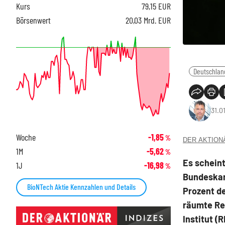
Kurs
79,15
EUR
Börsenwert
20,03 Mrd. EUR
Deutschlan
31.0
Woche
-1,85
%
DER AKTIONÄR
1M
-5,62
%
Es schein
1J
-16,98
%
Bundeskanz
BioNTech Aktie Kennzahlen und Details
Prozent d
räumte Re
Institut (