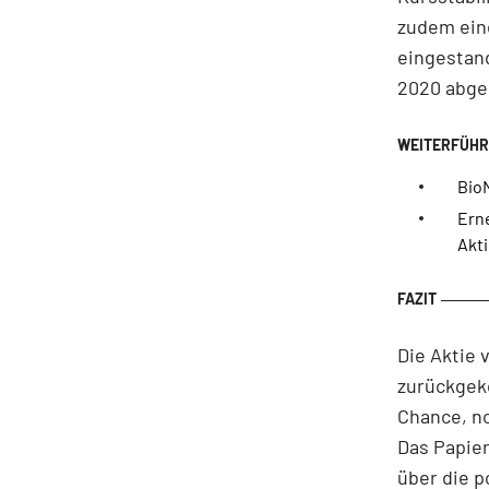
zudem ein
eingestand
2020 abge
Bio
Ern
Akt
Die Aktie 
zurückgek
Chance, n
Das Papier
über die p