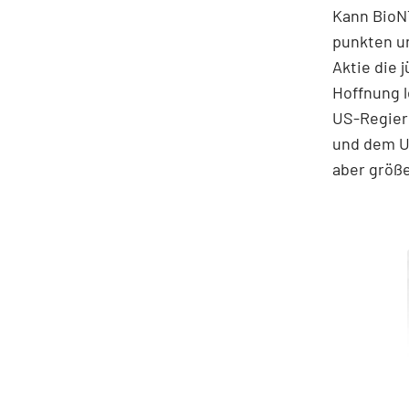
Kann BioNT
punkten un
Aktie die 
Hoffnung 
US-Regieru
und dem US
aber größ