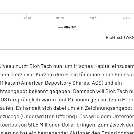
Jan '20
Mär '20
Mai '20
Jul '20
BioNTech
BioNTech
(WKN
iveau nutzt BioNTech nun, um frisches Kapital einzusa
ben hierzu vor Kurzem den Preis für seine neue Emissi
ifikaten (American Depository Shares, ADS) und ein
htsangebot bekannt gegeben. Demnach will BioNTech nu
ADS (ursprünglich waren fünf Millionen geplant) zum Preis
kaufen. Es handelt sich dabei um ein Zeichnungsangebot 
zusage (Underwritten Offering). Das wird dem Untern
toerlös von 511,5 Millionen Dollar bringen. Zum Zweck der
lisierung hat ein bestehender Aktionär den Emissionsba