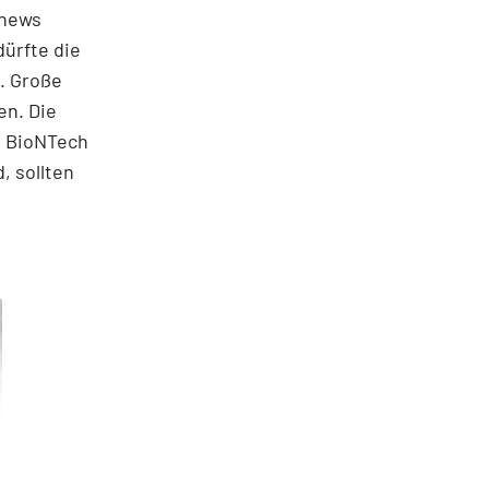
snews
dürfte die
. Große
en. Die
t BioNTech
, sollten