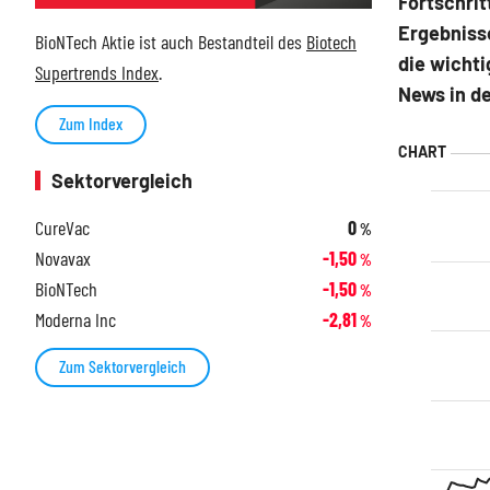
Fortschrit
Ergebnisse
BioNTech Aktie ist auch Bestandteil des
Biotech
die wichti
Supertrends Index
.
News in d
Zum Index
Sektorvergleich
CureVac
0
%
Novavax
-1,50
%
BioNTech
-1,50
%
Moderna Inc
-2,81
%
Zum Sektorvergleich