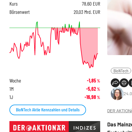
Kurs
78,60
EUR
Börsenwert
20,03 Mrd. EUR
BioNTech
Woche
-1,85
%
1M
-5,62
%
24.0
1J
-16,98
%
BioNTech Aktie Kennzahlen und Details
DER AKTIONÄR
Das Mainz