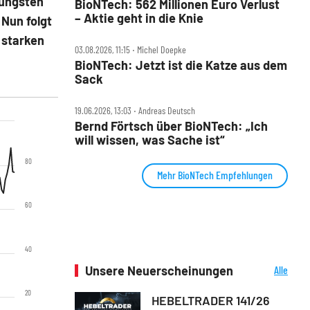
jüngsten
BioNTech: 562 Millionen Euro Verlust
– Aktie geht in die Knie
 Nun folgt
 starken
03.08.2026, 11:15 ‧ Michel Doepke
BioNTech: Jetzt ist die Katze aus dem
Sack
19.06.2026, 13:03 ‧ Andreas Deutsch
Bernd Förtsch über BioNTech: „Ich
will wissen, was Sache ist“
80
Mehr BioNTech Empfehlungen
60
40
Unsere Neuerscheinungen
Alle
Neuerscheinungen
20
HEBELTRADER 141/26