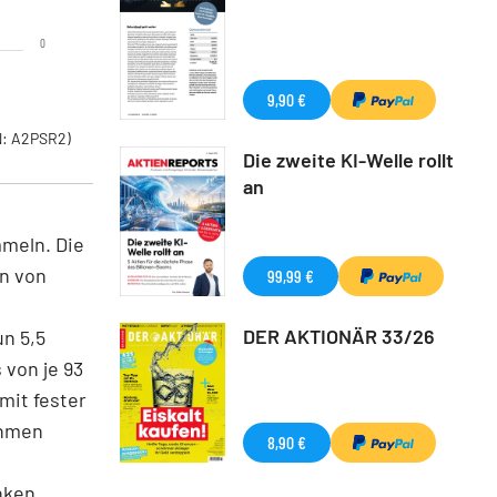
0
9,90 €
: A2PSR2)
Die zweite KI-Welle rollt
an
mmeln. Die
on von
99,99 €
DER AKTIONÄR 33/26
n 5,5
 von je 93
mit fester
ehmen
8,90 €
nken