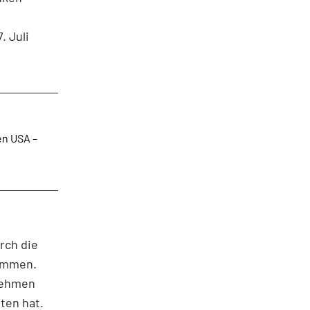
. Juli
en USA –
rch die
kommen.
rnehmen
ten hat.