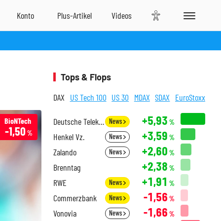
Tops & Flops
DAX
US Tech 100
US 30
MDAX
SDAX
EuroStoxx
+5,93
BioNTech
Deutsche Telekom
News
%
-1,50
+3,59
%
Henkel Vz.
News
%
+2,60
Zalando
News
%
+2,38
Brenntag
%
+1,91
RWE
News
%
-1,56
Commerzbank
News
%
-1,66
Vonovia
News
%