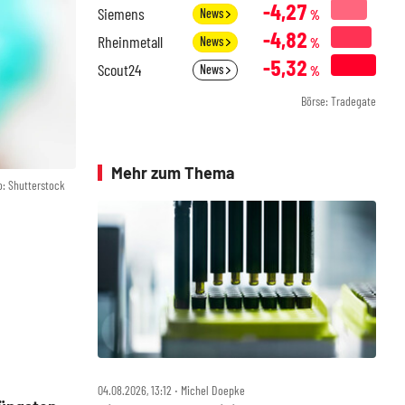
-4,27
Siemens
News
%
-4,82
Rheinmetall
News
%
-5,32
Scout24
News
%
Börse: Tradegate
Mehr zum Thema
o: Shutterstock
04.08.2026, 13:12 ‧ Michel Doepke