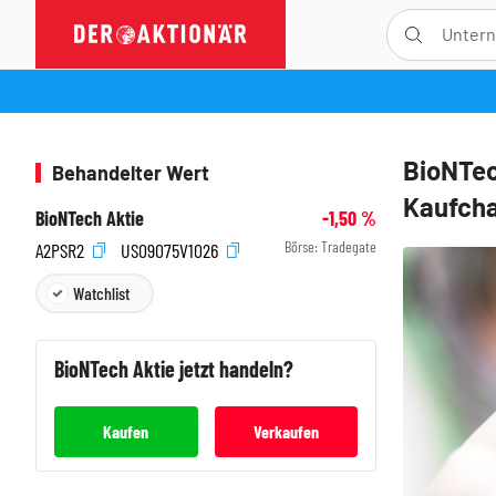
BioNTec
Behandelter Wert
Kaufcha
BioNTech Aktie
-1,50
%
Börse:
Tradegate
A2PSR2
US09075V1026
Watchlist
BioNTech
Aktie jetzt handeln?
Kaufen
Verkaufen