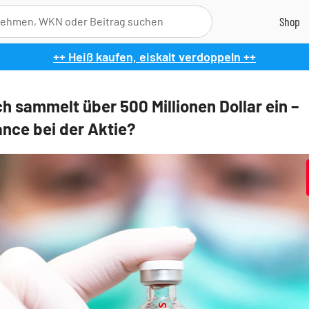
++ Heiß kaufen, eiskalt verdoppeln ++
h sammelt über 500 Millionen Dollar ein –
nce bei der Aktie?