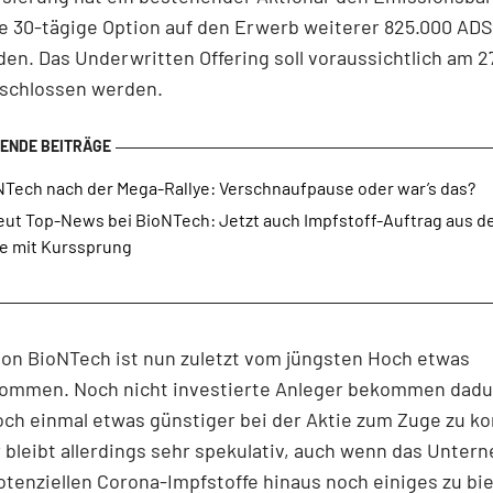
e 30-tägige Option auf den Erwerb weiterer 825.000 ADS
en. Das Underwritten Offering soll voraussichtlich am 27
schlossen werden.
NTech nach der Mega-Rallye: Verschnaufpause oder war’s das?
eut Top-News bei BioNTech: Jetzt auch Impfstoff-Auftrag aus d
ie mit Kurssprung
von BioNTech ist nun zuletzt vom jüngsten Hoch etwas
ommen. Noch nicht investierte Anleger bekommen dadu
och einmal etwas günstiger bei der Aktie zum Zuge zu 
 bleibt allerdings sehr spekulativ, auch wenn das Unte
otenziellen Corona-Impfstoffe hinaus noch einiges zu bie