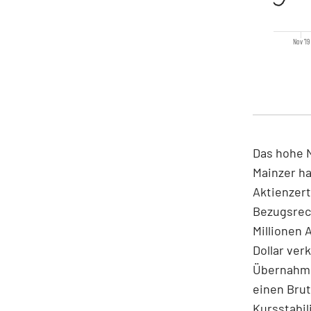
Nov '19
Das hohe N
Mainzer ha
Aktienzert
Bezugsrec
Millionen 
Dollar ver
Übernahme
einen Brut
Kursstabi