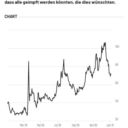
dass alle geimpft werden könnten, die dies wünschten.
100
80
60
40
20
Mär '20
Mai '20
Jul '20
Sep '20
Nov '20
Jan '21