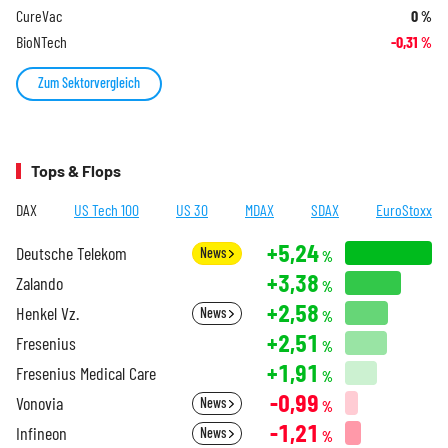
CureVac
0
%
BioNTech
-0,31
%
Zum Sektorvergleich
Tops & Flops
DAX
US Tech 100
US 30
MDAX
SDAX
EuroStoxx
+5,24
Deutsche Telekom
News
%
+3,38
Zalando
%
+2,58
Henkel Vz.
News
%
+2,51
Fresenius
%
+1,91
Fresenius Medical Care
%
-0,99
Vonovia
News
%
-1,21
Infineon
News
%