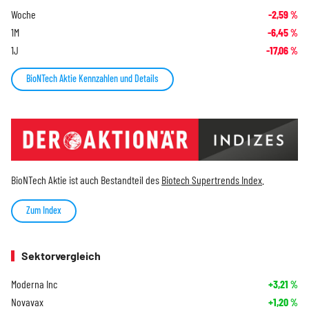
Woche
-2,59
%
1M
-6,45
%
1J
-17,06
%
BioNTech Aktie Kennzahlen und Details
BioNTech Aktie ist auch Bestandteil des
Biotech Supertrends Index
.
Zum Index
Sektorvergleich
Moderna Inc
+3,21
%
Novavax
+1,20
%