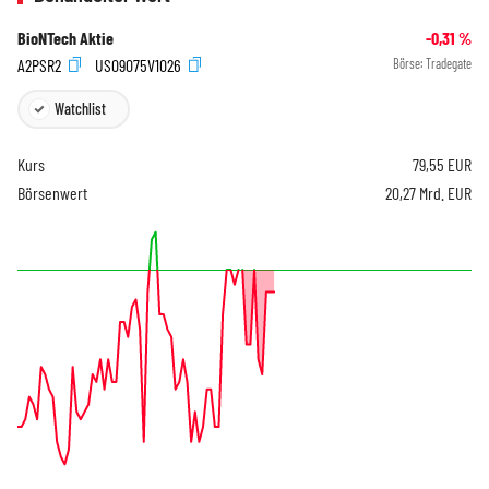
BioNTech Aktie
-0,31
%
A2PSR2
US09075V1026
Börse:
Tradegate
Watchlist
Kurs
79,55
EUR
Börsenwert
20,27 Mrd. EUR