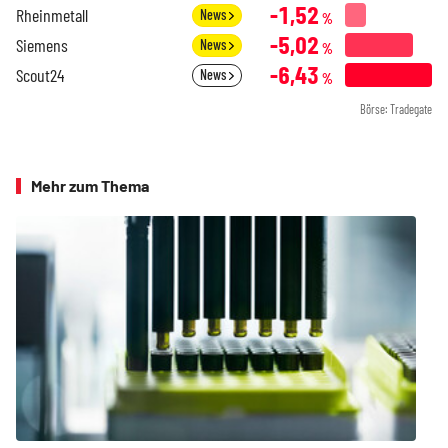
-1,52
Rheinmetall
News
%
-5,02
Siemens
News
%
-6,43
Scout24
News
%
Börse: Tradegate
Mehr zum Thema