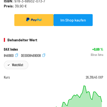
ISBN:
978-3-68932-073-7
Preis:
39,90 €
Im Shop kaufen
Behandelter Wert
DAX Index
+0,69
%
846900
DE0008469008
Börse:
Xetra
Watchlist
Kurs
26.319,45
XXP