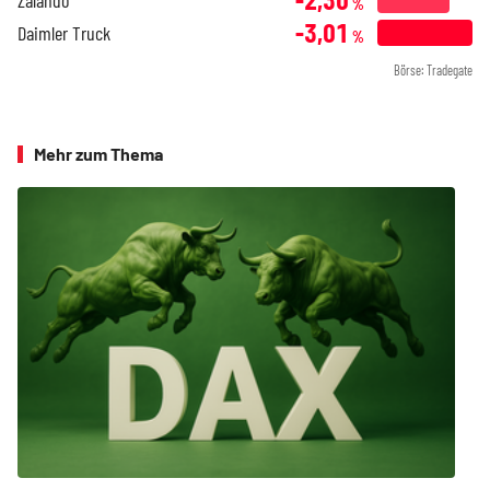
%
-3,01
Daimler Truck
%
Börse: Tradegate
Mehr zum Thema