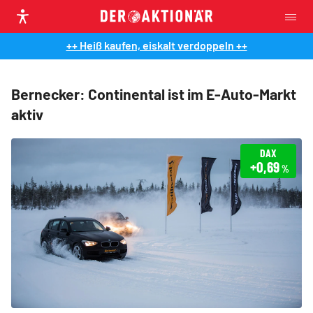
++ Heiß kaufen, eiskalt verdoppeln ++
Bernecker: Continental ist im E-Auto-Markt
aktiv
DAX
+0,69
%