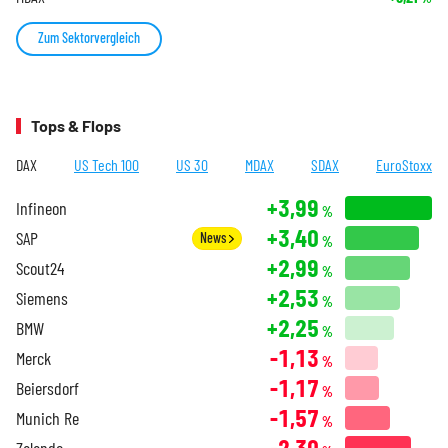
Zum Sektorvergleich
Tops & Flops
DAX
US Tech 100
US 30
MDAX
SDAX
EuroStoxx
+3,99
Infineon
%
+3,40
SAP
News
%
+2,99
Scout24
%
+2,53
Siemens
%
+2,25
BMW
%
-1,13
Merck
%
-1,17
Beiersdorf
%
-1,57
Munich Re
%
-2,30
Zalando