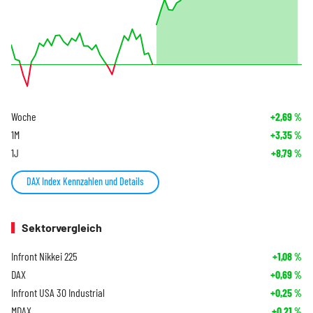
Woche
+2,69
%
1M
+3,35
%
1J
+8,79
%
DAX Index Kennzahlen und Details
Sektorvergleich
Infront Nikkei 225
+1,08
%
DAX
+0,69
%
Infront USA 30 Industrial
+0,25
%
MDAX
+0,21
%