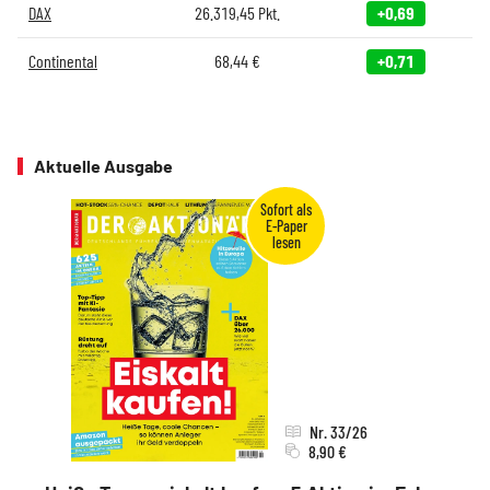
DAX
26.319,45
Pkt.
+0,69
Continental
68,44
€
+0,71
Aktuelle Ausgabe
Nr. 33/26
8,90 €