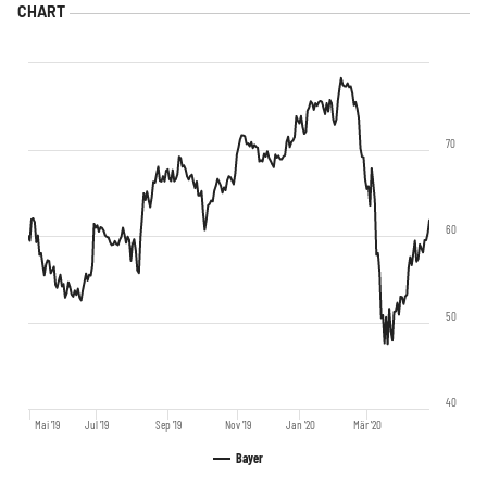
70
60
50
40
Mai '19
Jul '19
Sep '19
Nov '19
Jan '20
Mär '20
Bayer