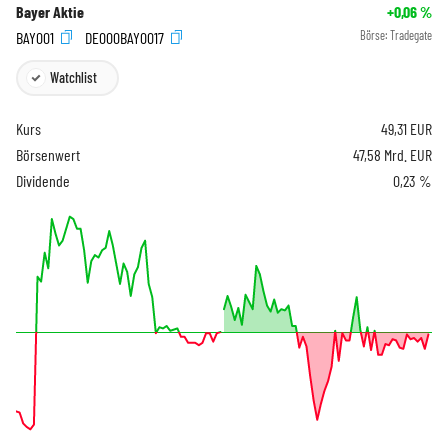
Bayer Aktie
+0,06
%
BAY001
DE000BAY0017
Börse:
Tradegate
Watchlist
Kurs
49,31
EUR
Börsenwert
47,58 Mrd. EUR
Dividende
0,23 %