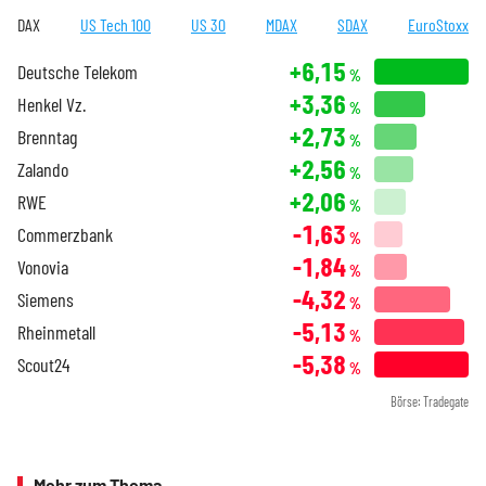
DAX
US Tech 100
US 30
MDAX
SDAX
EuroStoxx
+6,15
Deutsche Telekom
%
+3,36
Henkel Vz.
%
+2,73
Brenntag
%
+2,56
Zalando
%
+2,06
RWE
%
-1,63
Commerzbank
%
-1,84
Vonovia
%
-4,32
Siemens
%
-5,13
Rheinmetall
%
-5,38
Scout24
%
Börse: Tradegate
Mehr zum Thema