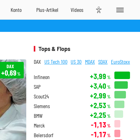
Tops & Flops
DAX
US Tech 100
US 30
MDAX
SDAX
EuroStoxx
DAX
+0,69
%
+3,99
Infineon
%
+3,40
SAP
%
+2,99
Scout24
%
+2,53
Siemens
%
+2,25
BMW
%
-1,13
Merck
%
-1,17
Beiersdorf
%