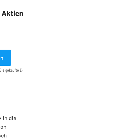
5 Aktien
en
Sie gekaufte E-
 in die
ton
sch