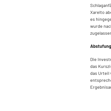
Schlaganfä
Xarelto ab
es hingeg
wurde nac
zugelasse
Abstufun
Die Invest
das Kurszi
das Urtei
entsprech
Ergebnisa