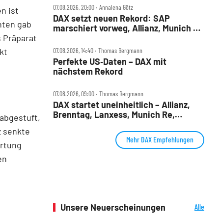
07.08.2026, 20:00 ‧ Annalena Götz
n ist
DAX setzt neuen Rekord: SAP
hten gab
marschiert vorweg, Allianz, Munich Re
 Präparat
& Daimler Truck patzen
kt
07.08.2026, 14:40 ‧ Thomas Bergmann
Perfekte US‑Daten – DAX mit
nächstem Rekord
07.08.2026, 09:00 ‧ Thomas Bergmann
DAX startet uneinheitlich – Allianz,
Brenntag, Lanxess, Munich Re,
 abgestuft,
Porsche SE, SUSS MicroTec im Check
z senkte
Mehr DAX Empfehlungen
ertung
en
Unsere Neuerscheinungen
Alle
Neuerscheinungen