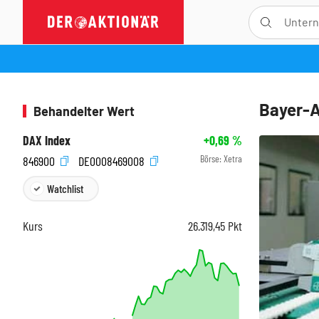
Bayer-A
Behandelter Wert
DAX Index
+0,69
%
Börse:
Xetra
846900
DE0008469008
Watchlist
Kurs
26.319,45
Pkt