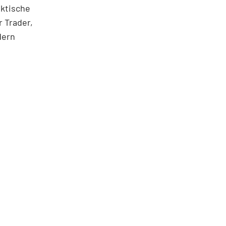
aktische
 Trader,
dern