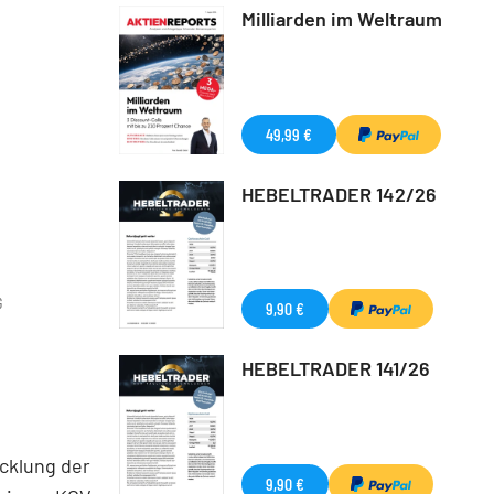
Milliarden im Weltraum
49,99 €
HEBELTRADER 142/26
G
9,90 €
HEBELTRADER 141/26
icklung der
9,90 €