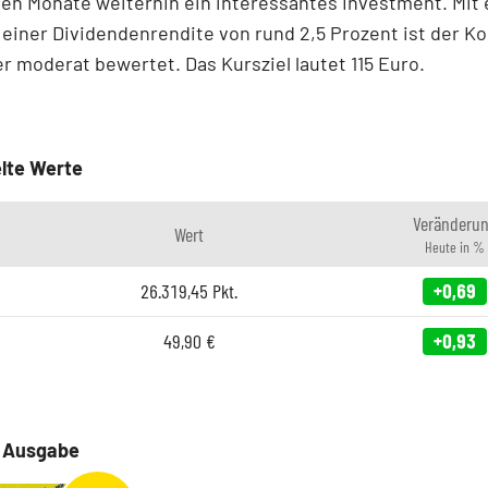
en Monate weiterhin ein interessantes Investment. Mit
 einer Dividendenrendite von rund 2,5 Prozent ist der K
 moderat bewertet. Das Kursziel lautet 115 Euro.
lte Werte
Veränderu
Wert
Heute in %
26.319,45
Pkt.
+0,69
49,90
€
+0,93
e Ausgabe