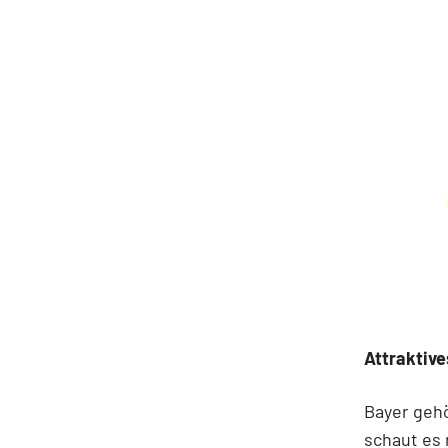
Attraktiv
Bayer geh
schaut es 