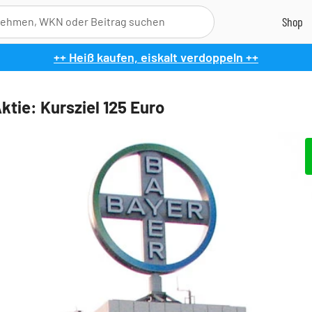
++ Heiß kaufen, eiskalt verdoppeln ++
ktie: Kursziel 125 Euro