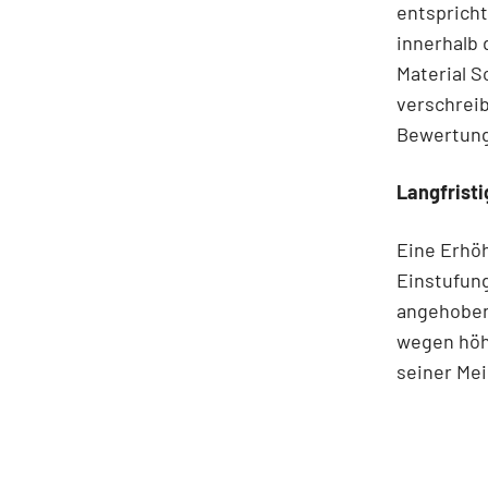
entspricht
innerhalb 
Material S
verschrei
Bewertung
Langfrist
Eine Erhöh
Einstufung
angehoben
wegen höh
seiner Me