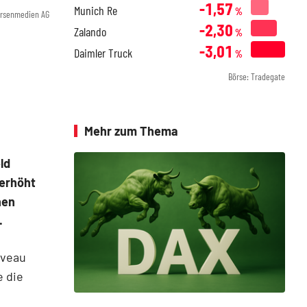
-1,57
Munich Re
%
örsenmedien AG
-2,30
Zalando
%
-3,01
Daimler Truck
%
Börse: Tradegate
Mehr zum Thema
ld
 erhöht
nen
.
iveau
e die
s