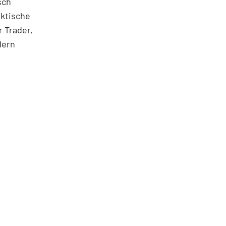
sch
aktische
 Trader,
dern