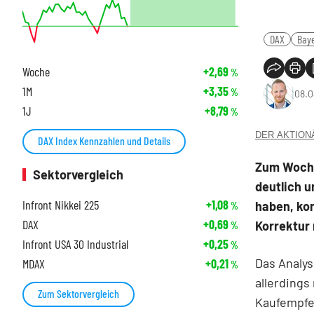
DAX
Bay
Woche
+2,69
%
1M
+3,35
%
08.0
1J
+8,79
%
DER AKTIONÄR
DAX Index Kennzahlen und Details
Zum Woche
Sektorvergleich
deutlich u
Infront Nikkei 225
+1,08
haben, ko
%
DAX
+0,69
Korrektur 
%
Infront USA 30 Industrial
+0,25
%
Das Analys
MDAX
+0,21
%
allerdings
Zum Sektorvergleich
Kaufempfeh