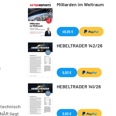
Milliarden im Weltraum
49,99 €
HEBELTRADER 142/26
G
9,90 €
HEBELTRADER 141/26
ttechnisch
ONÄR liegt
9,90 €