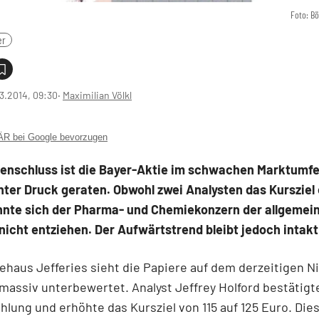
Foto: B
er
3.2014, 09:30
‧
Maximilian Völkl
 bei Google bevorzugen
nschluss ist die Bayer-Aktie im schwachen Marktumfe
nter Druck geraten. Obwohl zwei Analysten das Kursziel
nnte sich der Pharma- und Chemiekonzern der allgemei
nicht entziehen. Der Aufwärtstrend bleibt jedoch intakt
ehaus Jefferies sieht die Papiere auf dem derzeitigen N
 massiv unterbewertet. Analyst Jeffrey Holford bestätigt
lung und erhöhte das Kursziel von 115 auf 125 Euro. Die