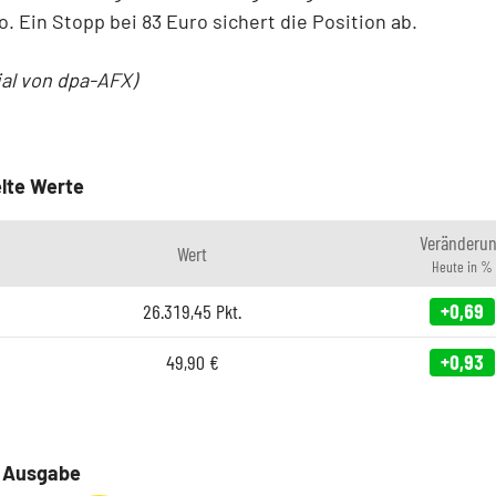
ro. Ein Stopp bei 83 Euro sichert die Position ab.
ial von dpa-AFX)
lte Werte
Veränderu
Wert
Heute in %
26.319,45
Pkt.
+0,69
49,90
€
+0,93
e Ausgabe