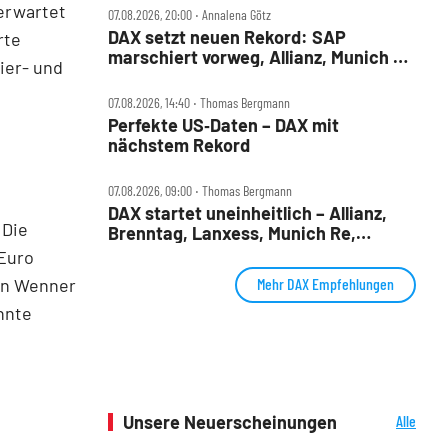
 erwartet
07.08.2026, 20:00 ‧ Annalena Götz
DAX setzt neuen Rekord: SAP
rte
marschiert vorweg, Allianz, Munich Re
ier- und
& Daimler Truck patzen
07.08.2026, 14:40 ‧ Thomas Bergmann
Perfekte US‑Daten – DAX mit
nächstem Rekord
07.08.2026, 09:00 ‧ Thomas Bergmann
DAX startet uneinheitlich – Allianz,
 Die
Brenntag, Lanxess, Munich Re,
Porsche SE, SUSS MicroTec im Check
 Euro
an Wenner
Mehr DAX Empfehlungen
nnte
Unsere Neuerscheinungen
Alle
Neuerscheinungen