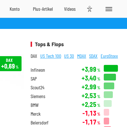
Tops & Flops
DAX
US Tech 100
US 30
MDAX
SDAX
EuroStoxx
DAX
+0,69
%
+3,99
Infineon
%
+3,40
SAP
%
+2,99
Scout24
%
+2,53
Siemens
%
+2,25
BMW
%
-1,13
Merck
%
-1,17
Beiersdorf
%