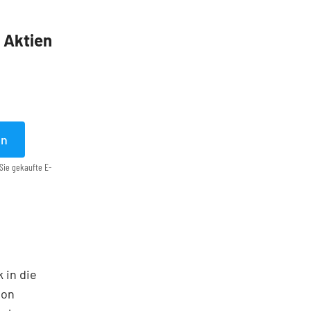
5 Aktien
en
Sie gekaufte E-
 in die
ton