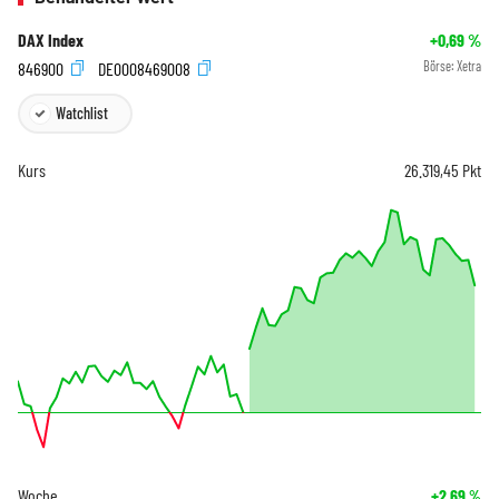
DAX Index
+0,69
%
846900
DE0008469008
Börse:
Xetra
Watchlist
Kurs
26.319,45
Pkt
Woche
+2,69
%