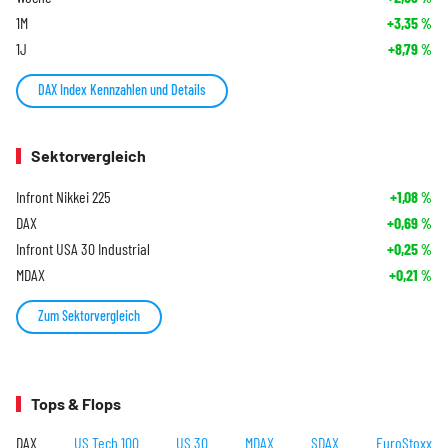
1M
+3,35
%
1J
+8,79
%
DAX Index Kennzahlen und Details
Sektorvergleich
Infront Nikkei 225
+1,08
%
DAX
+0,69
%
Infront USA 30 Industrial
+0,25
%
MDAX
+0,21
%
Zum Sektorvergleich
Tops & Flops
DAX
US Tech 100
US 30
MDAX
SDAX
EuroStoxx