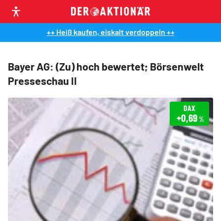
++ Heiß kaufen, eiskalt verdoppeln ++
Bayer AG: (Zu) hoch bewertet; Börsenwelt
Presseschau II
DAX
+0,69
%