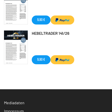
9,90 €
HEBELTRADER 141/26
9,90 €
Mediadaten
Impressum