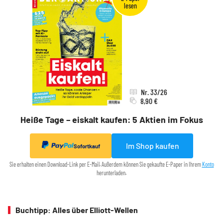
Nr. 33/26
8,90 €
Heiße Tage – eiskalt kaufen: 5 Aktien im Fokus
Im Shop kaufen
Sofortkauf
Sie erhalten einen Download-Link per E-Mail. Außerdem können Sie gekaufte E-Paper in Ihrem
Konto
herunterladen.
Buchtipp: Alles über Elliott-Wellen