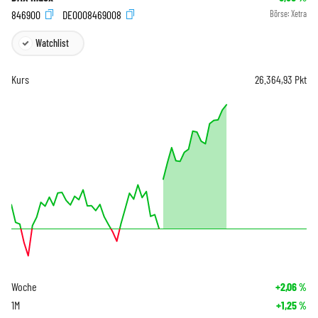
846900
DE0008469008
Börse:
Xetra
Watchlist
Kurs
26.364,93
Pkt
Woche
+2,06
%
1M
+1,25
%