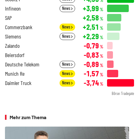
%
+3,99
Infineon
News
%
+2,58
SAP
%
+2,51
Commerzbank
News
%
+2,29
Siemens
News
%
-0,79
Zalando
%
-0,83
Beiersdorf
%
-0,89
Deutsche Telekom
News
%
-1,57
Munich Re
News
%
-3,74
Daimler Truck
News
%
Börse: Tradegate
Mehr zum Thema