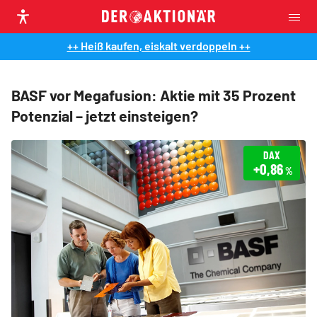
++ Heiß kaufen, eiskalt verdoppeln ++
BASF vor Megafusion: Aktie mit 35 Prozent
Potenzial – jetzt einsteigen?
DAX
+0,86
%