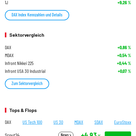
1J
+9,26
%
DAX Index Kennzahlen und Details
Sektorvergleich
DAX
+0,86
%
MDAX
+0,54
%
Infront Nikkei 225
+0,44
%
Infront USA 30 Industrial
+0,07
%
Zum Sektorvergleich
Tops & Flops
DAX
US Tech 100
US 30
MDAX
SDAX
EuroStoxx
+4,93
Scout24
News