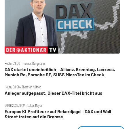
Heute, 09:00 ‧ Thomas Bergmann
DAX startet uneinheitlich – Allianz, Brenntag, Lanxess,
Munich Re, Porsche SE, SUSS MicroTec im Check
Heute, 08:58 ‧ Thorsten Küfner
Anleger aufgepasst: Dieser DAX‑Titel bricht aus
06.08.2026, 19:24 ‧ Lukas Meyer
Europas KI‑Profiteure auf Rekordjagd – DAX und Wall
Street treten auf die Bremse