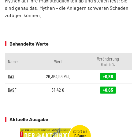
Mythen auf ihre Praxistauglichkeit ab und stellen fest: Sie
sind genau das: Mythen – die Anlegern schweren Schaden
zufügen können.
Behandelte Werte
Veränderung
Name
Wert
Heute in %
DAX
26.364,93
Pkt.
+0,86
BASF
51,42
€
+0,65
Aktuelle Ausgabe