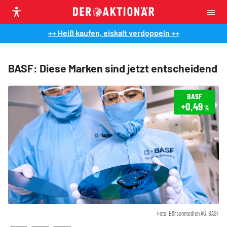
++ Heiß kaufen, eiskalt verdoppeln ++
BASF: Diese Marken sind jetzt entscheidend
BASF
+0,49
%
Foto: Börsenmedien AG, BASF