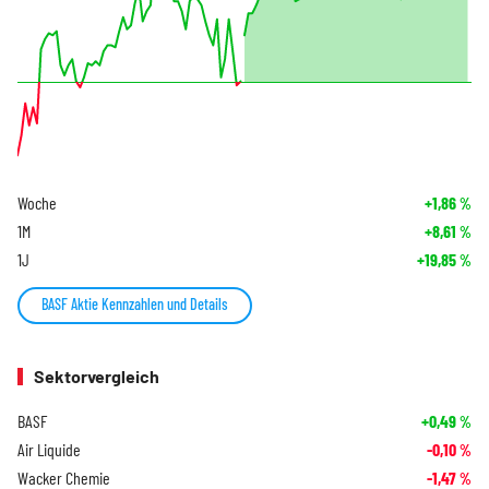
Woche
+1,86
%
1M
+8,61
%
1J
+19,85
%
BASF Aktie Kennzahlen und Details
Sektorvergleich
BASF
+0,49
%
Air Liquide
-0,10
%
Wacker Chemie
-1,47
%