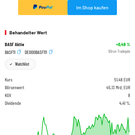
Im Shop kaufen
Behandelter Wert
BASF Aktie
+0,49
%
BASF11
DE000BASF111
Börse:
Tradegate
Watchlist
Kurs
51,48
EUR
Börsenwert
45,13 Mrd. EUR
KGV
8
Dividende
4,41 %