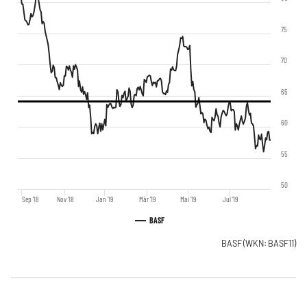
75
70
65
60
55
50
Sep '18
Nov '18
Jan '19
Mär '19
Mai '19
Jul '19
BASF
BASF
(WKN: BASF11)