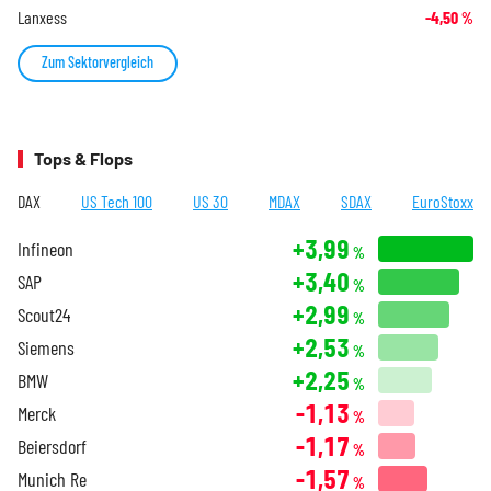
Lanxess
-4,50
%
Zum Sektorvergleich
Tops & Flops
DAX
US Tech 100
US 30
MDAX
SDAX
EuroStoxx
+3,99
Infineon
%
+3,40
SAP
%
+2,99
Scout24
%
+2,53
Siemens
%
+2,25
BMW
%
-1,13
Merck
%
-1,17
Beiersdorf
%
-1,57
Munich Re
%