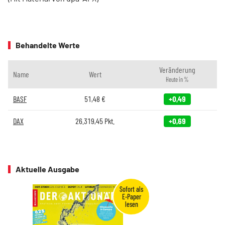
Behandelte Werte
Veränderung
Name
Wert
Heute in %
BASF
51,48
€
+0,49
DAX
26.319,45
Pkt.
+0,69
Aktuelle Ausgabe