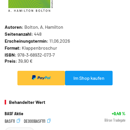
Autoren:
Bolton, A. Hamilton
Seitenanzahl:
448
Erscheinungstermin:
11.06.2026
Format:
Klappenbroschur
ISBN:
978-3-68932-073-7
Preis:
39,90 €
Im Shop kaufen
Behandelter Wert
BASF Aktie
+0,49
%
BASF11
DE000BASF111
Börse:
Tradegate