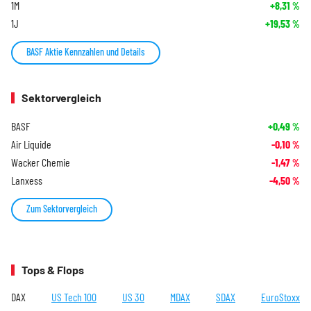
1M
+8,31
%
1J
+19,53
%
BASF Aktie Kennzahlen und Details
Sektorvergleich
BASF
+0,49
%
Air Liquide
-0,10
%
Wacker Chemie
-1,47
%
Lanxess
-4,50
%
Zum Sektorvergleich
Tops & Flops
DAX
US Tech 100
US 30
MDAX
SDAX
EuroStoxx