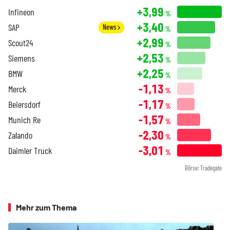
+3,99
Infineon
%
+3,40
SAP
News
%
+2,99
Scout24
%
+2,53
Siemens
%
+2,25
BMW
%
-1,13
Merck
%
-1,17
Beiersdorf
%
-1,57
Munich Re
%
-2,30
Zalando
%
-3,01
Daimler Truck
%
Börse: Tradegate
Mehr zum Thema