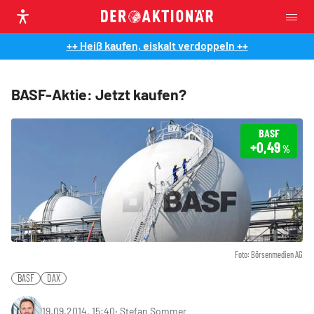
++ Heiß kaufen, eiskalt verdoppeln ++
BASF-Aktie: Jetzt kaufen?
BASF
+0,49
%
Foto: Börsenmedien AG
BASF
DAX
19.09.2014, 15:40
‧
Stefan Sommer