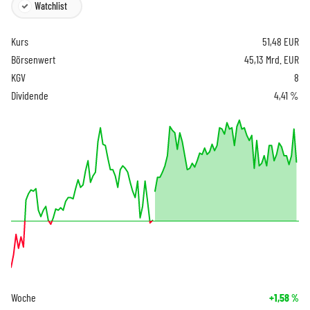
Watchlist
Kurs
51,48
EUR
Börsenwert
45,13 Mrd. EUR
KGV
8
Dividende
4,41 %
Woche
+1,58
%