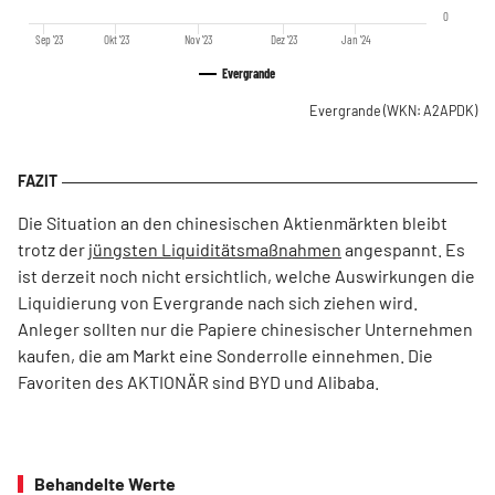
0
Sep '23
Okt '23
Nov '23
Dez '23
Jan '24
Evergrande
Evergrande
(WKN: A2APDK)
Die Situation an den chinesischen Aktienmärkten bleibt
trotz der
jüngsten Liquiditätsmaßnahmen
angespannt. Es
ist derzeit noch nicht ersichtlich, welche Auswirkungen die
Liquidierung von Evergrande nach sich ziehen wird.
Anleger sollten nur die Papiere chinesischer Unternehmen
kaufen, die am Markt eine Sonderrolle einnehmen. Die
Favoriten des AKTIONÄR sind BYD und Alibaba.
Behandelte Werte