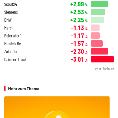
+2,99
Scout24
%
+2,53
Siemens
%
+2,25
BMW
%
-1,13
Merck
%
-1,17
Beiersdorf
%
-1,57
Munich Re
%
-2,30
Zalando
%
-3,01
Daimler Truck
%
Börse: Tradegate
Mehr zum Thema