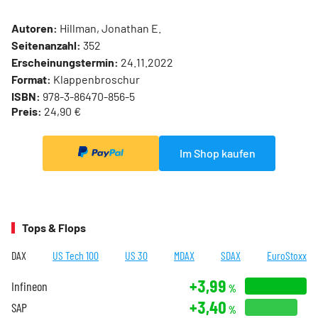
Autoren:
Hillman, Jonathan E.
Seitenanzahl:
352
Erscheinungstermin:
24.11.2022
Format:
Klappenbroschur
ISBN:
978-3-86470-856-5
Preis:
24,90 €
Im Shop kaufen
Tops & Flops
DAX
US Tech 100
US 30
MDAX
SDAX
EuroStoxx
+3,99
Infineon
%
+3,40
SAP
%