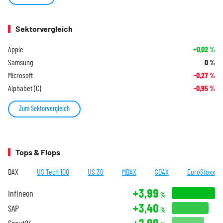
Sektorvergleich
Apple
+0,02
%
Samsung
0
%
Microsoft
-0,27
%
Alphabet (C)
-0,95
%
Zum Sektorvergleich
Tops & Flops
DAX
US Tech 100
US 30
MDAX
SDAX
EuroStoxx
+3,99
Infineon
%
+3,40
SAP
%
+2,99
Scout24