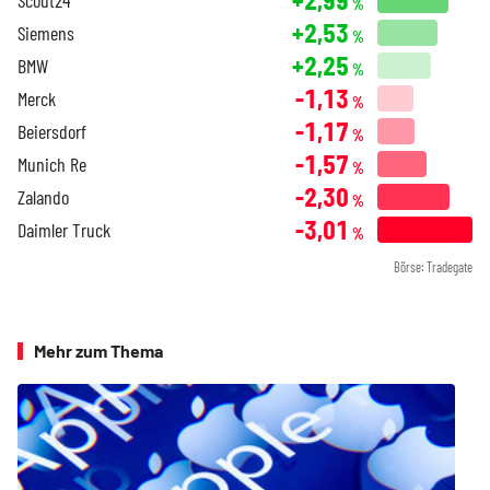
%
+2,53
Siemens
%
+2,25
BMW
%
-1,13
Merck
%
-1,17
Beiersdorf
%
-1,57
Munich Re
%
-2,30
Zalando
%
-3,01
Daimler Truck
%
Börse: Tradegate
Mehr zum Thema