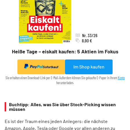
Nr. 33/26
8,90 €
Heiße Tage – eiskalt kaufen: 5 Aktien im Fokus
Im Shop kaufen
Sofortkauf
Sie erhalten einen Download-Link per E-Mail. Außerdem können Sie gekaufte E-Paper in Ihrem
Konto
herunterladen.
Buchtipp: Alles, was Sie über Stock-Picking wissen
müssen
Es ist der Traum eines jeden Anlegers: die nächste
Amazon, Apple, Tesla oder Google vor allen anderen zu