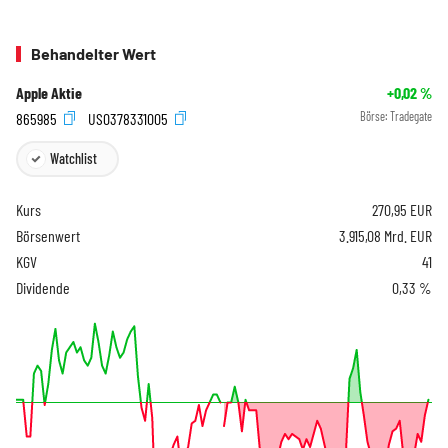
Behandelter Wert
Apple Aktie
+0,02
%
865985
US0378331005
Börse:
Tradegate
Watchlist
Kurs
270,95
EUR
Börsenwert
3.915,08 Mrd. EUR
KGV
41
Dividende
0,33 %