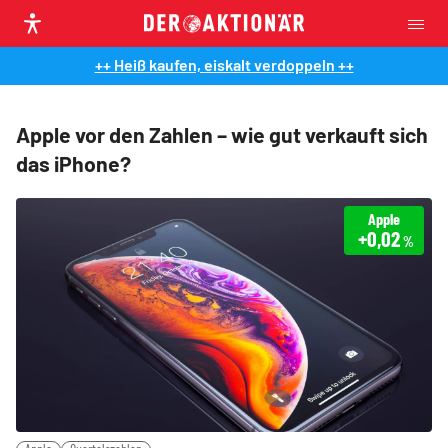
++ Heiß kaufen, eiskalt verdoppeln ++
Apple vor den Zahlen – wie gut verkauft sich
das iPhone?
Apple
+0,02
%