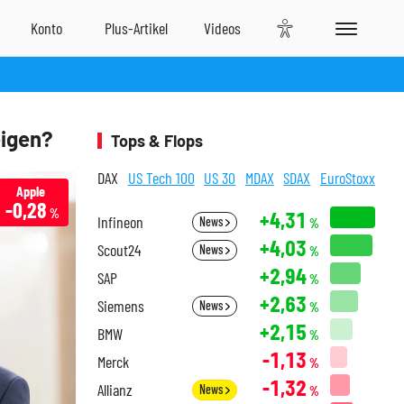
eigen?
Tops & Flops
DAX
US Tech 100
US 30
MDAX
SDAX
EuroStoxx
Apple
-0,28
%
+4,31
Infineon
News
%
+4,03
Scout24
News
%
+2,94
SAP
%
+2,63
Siemens
News
%
+2,15
BMW
%
-1,13
Merck
%
-1,32
Allianz
News
%