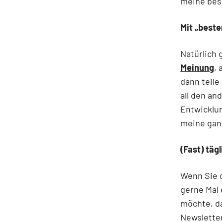
meine bes
Mit „best
Natürlich 
Meinung
,
dann teile
all den an
Entwicklun
meine gan
(Fast) täg
Wenn Sie 
gerne Mal
möchte, da
Newslette