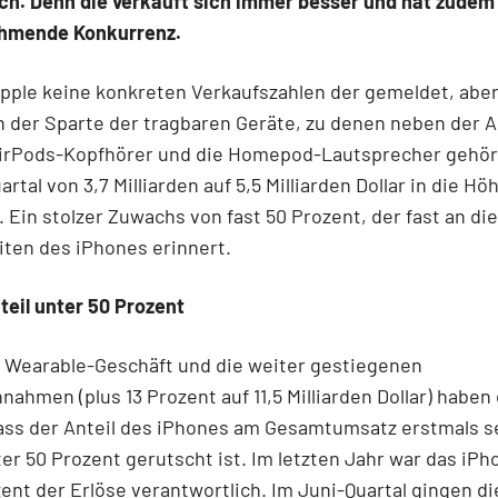
ch. Denn die verkauft sich immer besser und hat zude
hmende Konkurrenz.
pple keine konkreten Verkaufszahlen der gemeldet, aber
 der Sparte der tragbaren Geräte, zu denen neben der 
AirPods-Kopfhörer und die Homepod-Lautsprecher gehör
rtal von 3,7 Milliarden auf 5,5 Milliarden Dollar in die Hö
. Ein stolzer Zuwachs von fast 50 Prozent, der fast an die
ten des iPhones erinnert.
eil unter 50 Prozent
e Wearable-Geschäft und die weiter gestiegenen
nahmen (plus 13 Prozent auf 11,5 Milliarden Dollar) haben
ass der Anteil des iPhones am Gesamtumsatz erstmals se
er 50 Prozent gerutscht ist. Im letzten Jahr war das iP
zent der Erlöse verantwortlich. Im Juni-Quartal gingen di