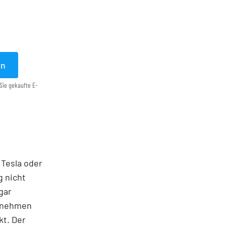
en
Sie gekaufte E-
 Tesla oder
g nicht
gar
ernehmen
kt. Der