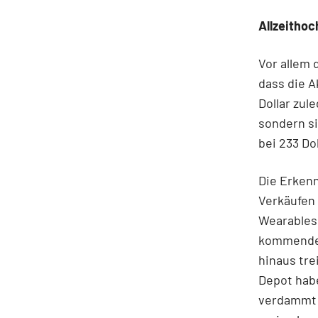
Allzeithoc
Vor allem 
dass die A
Dollar zul
sondern si
bei 233 Do
Die Erken
Verkäufen 
Wearables 
kommenden
hinaus tre
Depot habe
verdammt 