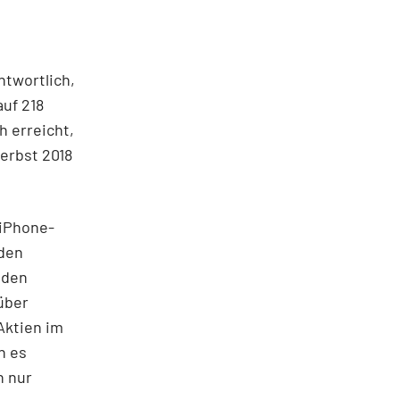
ntwortlich,
uf 218
h erreicht,
Herbst 2018
 iPhone-
 den
 den
über
Aktien im
n es
n nur