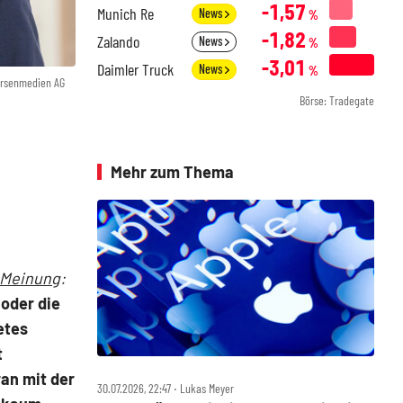
-1,57
Munich Re
News
%
-1,82
Zalando
News
%
-3,01
Daimler Truck
News
%
örsenmedien AG
Börse: Tradegate
Mehr zum Thema
 Meinung
:
oder die
etes
t
an mit der
30.07.2026, 22:47 ‧ Lukas Meyer