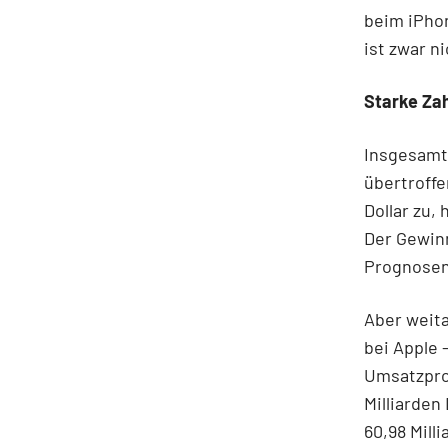
beim iPhon
ist zwar n
Starke Zah
Insgesamt
übertroffe
Dollar zu,
Der Gewinn
Prognosen 
Aber weita
bei Apple 
Umsatzpro
Milliarden
60,98 Milli