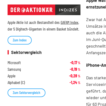
Apple Wat
ernstzune
Zwar hat A
Apple Aktie ist auch Bestandteil des
GAFAM Index
,
Umsätze in
der 5 Digitech-Giganten in einem Basket bündelt.
auch die 
im Juni-Qua
Zum Index
geschnellt
Sektorvergleich
Anfangszei
Microsoft
-0,17
%
iPhone-Ant
Samsung
-0,19
%
Apple
-0,28
%
Das stark
Alphabet (C)
-1,24
%
Serviceein
geführt, d
Zum Sektorvergleich
wieder unt
für 63 Pro