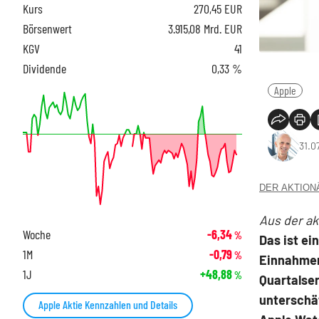
Kurs
270,45
EUR
Börsenwert
3.915,08 Mrd. EUR
KGV
41
Dividende
0,33 %
Apple
31.0
DER AKTIONÄR
Aus der a
Woche
-6,34
%
Das ist e
1M
-0,79
%
Einnahmen
1J
+48,88
%
Quartalser
unterschä
Apple Aktie Kennzahlen und Details