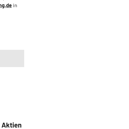
ng.de
in
5 Aktien