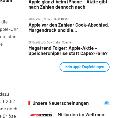
m kaum
Apple glänzt beim iPhone – Aktie gibt
nach Zahlen dennoch nach
30.07.2026, 21:04 ‧ Lukas Meyer
 die
Apple vor den Zahlen: Cook‑Abschied,
Apple-Uhr
Margendruck und die
5‑Billionen‑Frage
en, sind
28.07.2026, 07:59 ‧ Stefan Sommer
he
Megatrend Folger: Apple‑Aktie –
Speicherchipkrise statt Capex‑Falle?
Mehr Apple Empfehlungen
 dazu
it 2012
Unsere Neuerscheinungen
Alle
Neuerscheinungen
hone noch
Milliarden im Weltraum
e Erlöse