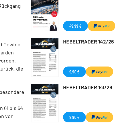
 Rückgang
49,99 €
HEBELTRADER 142/26
nd Gewinn
liarden
 worden.
zurück, die
9,90 €
HEBELTRADER 141/26
nsbesondere
 61 bis 64
en von
9,90 €