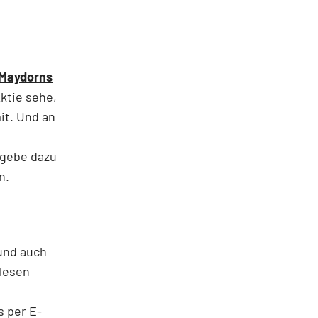
Maydorns
ktie sehe,
it. Und an
 gebe dazu
n.
und auch
lesen
 per E-