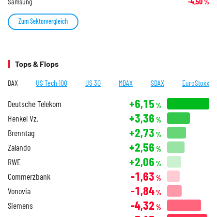
Samsung
-4,50
%
Zum Sektorvergleich
Tops & Flops
DAX
US Tech 100
US 30
MDAX
SDAX
EuroStoxx
+6,15
Deutsche Telekom
%
+3,36
Henkel Vz.
%
+2,73
Brenntag
%
+2,56
Zalando
%
+2,06
RWE
%
-1,63
Commerzbank
%
-1,84
Vonovia
%
-4,32
Siemens
%