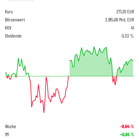
Kurs
271,20
EUR
Börsenwert
3.915,08 Mrd. EUR
KGV
41
Dividende
0,33 %
Woche
-8,64
%
1M
+0,65
%