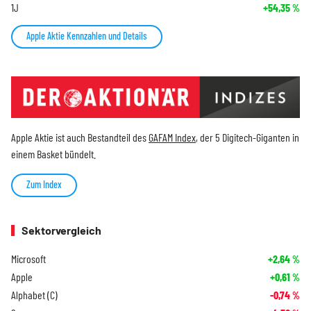
1J
+54,35
%
Apple Aktie Kennzahlen und Details
Apple Aktie ist auch Bestandteil des
GAFAM Index
, der 5 Digitech-Giganten in
einem Basket bündelt.
Zum Index
Sektorvergleich
Microsoft
+2,64
%
Apple
+0,61
%
Alphabet (C)
-0,74
%