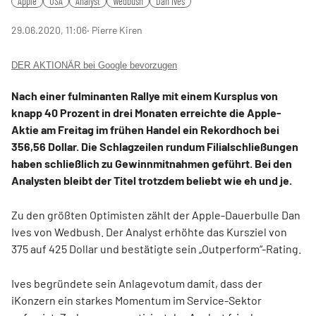
Apple
USA
Analyst
Wedbush
Dan Ives
29.06.2020, 11:06
‧ Pierre Kiren
DER AKTIONÄR bei Google bevorzugen
Nach einer fulminanten Rallye mit einem Kursplus von
knapp 40 Prozent in drei Monaten erreichte die Apple-
Aktie am Freitag im frühen Handel ein Rekordhoch bei
356,56 Dollar. Die Schlagzeilen rundum Filialschließungen
haben schließlich zu Gewinnmitnahmen geführt. Bei den
Analysten bleibt der Titel trotzdem beliebt wie eh und je.
Zu den größten Optimisten zählt der Apple-Dauerbulle Dan
Ives von Wedbush. Der Analyst erhöhte das Kursziel von
375 auf 425 Dollar und bestätigte sein „Outperform“-Rating.
Ives begründete sein Anlagevotum damit, dass der
iKonzern ein starkes Momentum im Service-Sektor