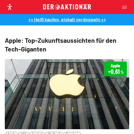
++ Heiß kaufen, eiskalt verdoppeln ++
Apple: Top-Zukunftsaussichten für den
Tech-Giganten
Apple
+0,61
%