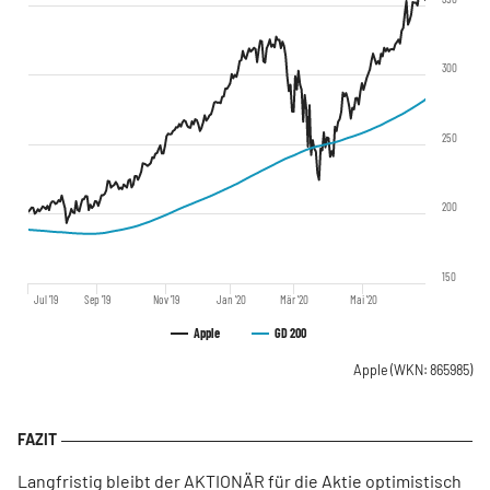
300
250
200
150
Jul '19
Sep '19
Nov '19
Jan '20
Mär '20
Mai '20
Apple
GD 200
Apple
(WKN: 865985)
Langfristig bleibt der AKTIONÄR für die Aktie optimistisch