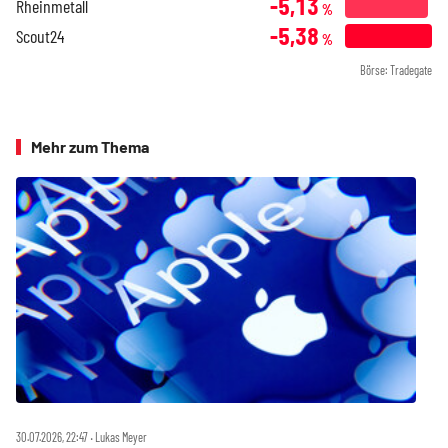
-5,13
Rheinmetall
%
-5,38
Scout24
%
Börse: Tradegate
Mehr zum Thema
30.07.2026, 22:47 ‧ Lukas Meyer