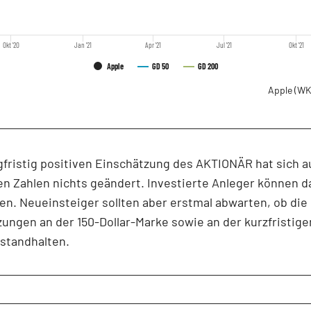
Okt '20
Jan '21
Apr '21
Jul '21
Okt '21
Apple
GD 50
GD 200
Apple
(WK
gfristig positiven Einschätzung des AKTIONÄR hat sich 
en Zahlen nichts geändert. Investierte Anleger können d
en. Neueinsteiger sollten aber erstmal abwarten, ob die
ungen an der 150-Dollar-Marke sowie an der kurzfristige
 standhalten.