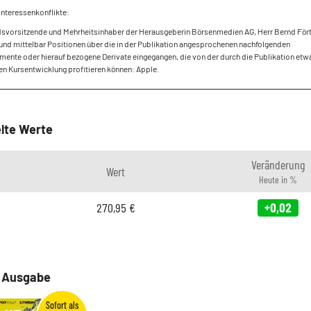
Interessenkonflikte:
dsvorsitzende und Mehrheitsinhaber der Herausgeberin Börsenmedien AG, Herr Bernd Fört
und mittelbar Positionen über die in der Publikation angesprochenen nachfolgenden
mente oder hierauf bezogene Derivate eingegangen, die von der durch die Publikation etw
en Kursentwicklung profitieren können: Apple.
lte Werte
Veränderung
Wert
Heute in %
270,95
€
+0,02
e Ausgabe