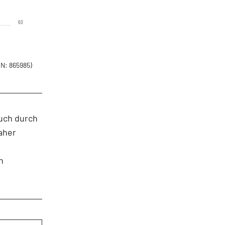
60
N: 865985)
auch durch
aher
n