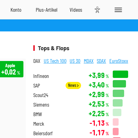
Tops & Flops
DAX
US Tech 100
US 30
MDAX
SDAX
EuroStoxx
Apple
+0,02
%
+3,99
Infineon
%
+3,40
SAP
News
%
+2,99
Scout24
%
+2,53
Siemens
%
+2,25
BMW
%
-1,13
Merck
%
-1,17
Beiersdorf
%