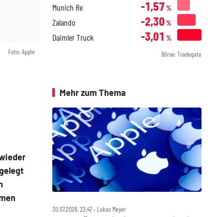
-1,57
Munich Re
%
-2,30
Zalando
%
-3,01
Daimler Truck
%
Foto: Apple
Börse: Tradegate
Mehr zum Thema
wieder
gelegt
m
hmen
30.07.2026, 22:47 ‧ Lukas Meyer