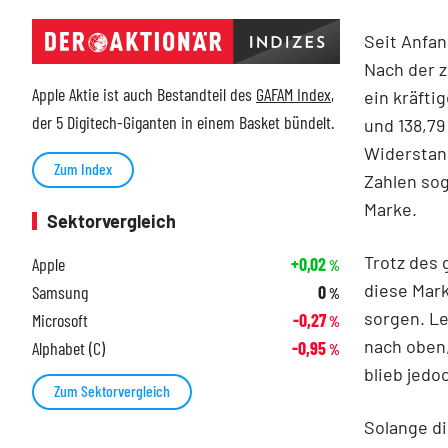
Seit Anfan
Nach der z
Apple Aktie ist auch Bestandteil des
GAFAM Index
,
ein kräfti
der 5 Digitech-Giganten in einem Basket bündelt.
und 138,79
Widerstand
Zum Index
Zahlen sog
Marke.
Sektorvergleich
Trotz des 
Apple
+0,02
%
diese Mark
Samsung
0
%
sorgen. Le
Microsoft
-0,27
%
nach oben
Alphabet (C)
-0,95
%
blieb jedo
Zum Sektorvergleich
Solange di