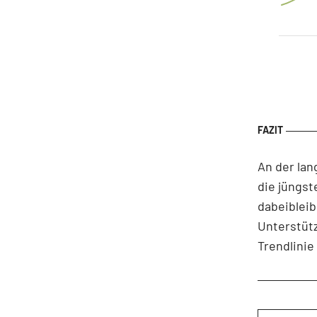
An der lan
die jüngst
dabeibleib
Unterstütz
Trendlinie