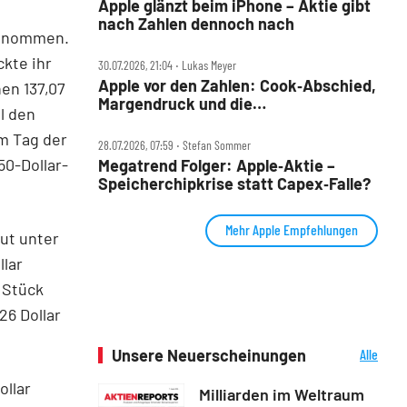
Apple glänzt beim iPhone – Aktie gibt
nach Zahlen dennoch nach
fgenommen.
kte ihr
30.07.2026, 21:04 ‧ Lukas Meyer
Apple vor den Zahlen: Cook‑Abschied,
en 137,07
Margendruck und die
l den
5‑Billionen‑Frage
m Tag der
28.07.2026, 07:59 ‧ Stefan Sommer
50-Dollar-
Megatrend Folger: Apple‑Aktie –
Speicherchipkrise statt Capex‑Falle?
Mehr Apple Empfehlungen
ut unter
llar
 Stück
26 Dollar
Unsere Neuerscheinungen
Alle
Neuerscheinungen
ollar
Milliarden im Weltraum