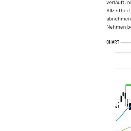
verläuft, 
Allzeithoc
abnehmend
Nehmen be