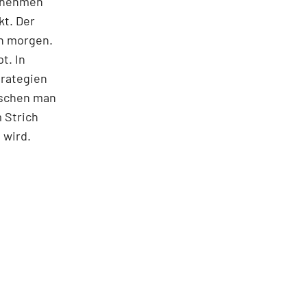
ernehmen
kt. Der
on morgen.
t. In
trategien
ischen man
 Strich
 wird.