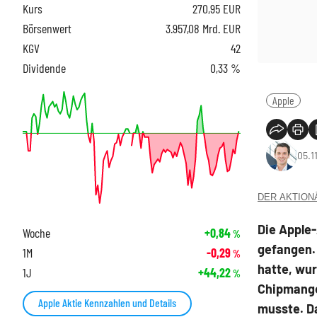
Kurs
270,95
EUR
Börsenwert
3.957,08 Mrd. EUR
KGV
42
Dividende
0,33 %
Apple
05.1
DER AKTIONÄR
Die Apple
Woche
+0,84
%
gefangen.
1M
-0,29
%
hatte, wu
1J
+44,22
%
Chipmange
Apple Aktie Kennzahlen und Details
musste. Da