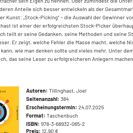
tfacher sein Eigen zu nennen. Oder zumindest die Unt
 deren Anteile sich besser entwickeln als der Gesamtmar
r Kunst: „Stock-Picking“ – die Auswahl der Gewinner v
nghast ist einer der erfolgreichsten Stock-Picker überhaup
h teilt er seine Gedanken, seine Methoden und seine S
ser. Er zeigt, welche Fehler die Masse macht, welche N
kann, wie man denken sollte und vieles mehr. Unter dem
ch, das seine Leser zu erfolgreicheren Anlegern machen
Autoren:
Tillinghast, Joel
Seitenanzahl:
384
Erscheinungstermin:
24.07.2025
Format:
Taschenbuch
ISBN:
978-3-68932-065-2
Preis:
12,90 €