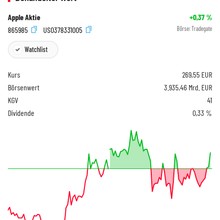
Apple Aktie
+0,37
%
865985
US0378331005
Börse:
Tradegate
Watchlist
Kurs
269,55
EUR
Börsenwert
3.935,46 Mrd. EUR
KGV
41
Dividende
0,33 %