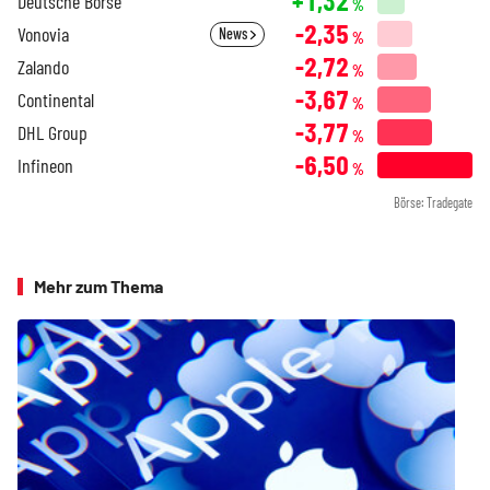
+1,32
Deutsche Börse
%
-2,35
Vonovia
News
%
-2,72
Zalando
%
-3,67
Continental
%
-3,77
DHL Group
%
-6,50
Infineon
%
Börse: Tradegate
Mehr zum Thema