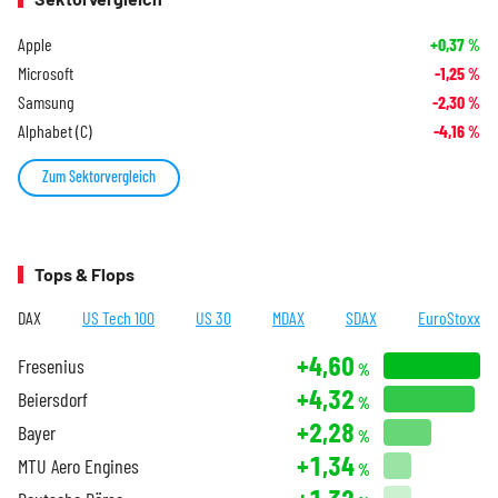
Apple
+0,37
%
Microsoft
-1,25
%
Samsung
-2,30
%
Alphabet (C)
-4,16
%
Zum Sektorvergleich
Tops & Flops
DAX
US Tech 100
US 30
MDAX
SDAX
EuroStoxx
+4,60
Fresenius
%
+4,32
Beiersdorf
%
+2,28
Bayer
%
+1,34
MTU Aero Engines
%