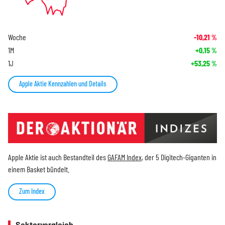
Woche
-10,21
%
1M
+0,15
%
1J
+53,25
%
Apple Aktie Kennzahlen und Details
Apple Aktie ist auch Bestandteil des
GAFAM Index
, der 5 Digitech-Giganten in
einem Basket bündelt.
Zum Index
Sektorvergleich