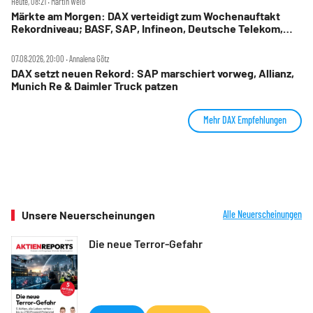
Heute, 08:21 ‧ Martin Weiß
Märkte am Morgen: DAX verteidigt zum Wochenauftakt
Rekordniveau; BASF, SAP, Infineon, Deutsche Telekom,
Hensoldt, Suss Microtec im Fokus
07.08.2026, 20:00 ‧ Annalena Götz
DAX setzt neuen Rekord: SAP marschiert vorweg, Allianz,
Munich Re & Daimler Truck patzen
Mehr DAX Empfehlungen
Unsere Neuerscheinungen
Alle Neuerscheinungen
Die neue Terror-Gefahr