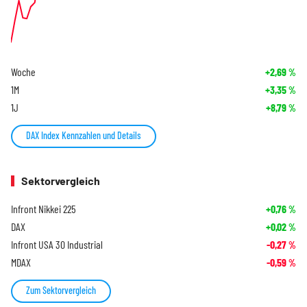
Woche
+2,69
%
1M
+3,35
%
1J
+8,79
%
DAX Index Kennzahlen und Details
Sektorvergleich
Infront Nikkei 225
+0,76
%
DAX
+0,02
%
Infront USA 30 Industrial
-0,27
%
MDAX
-0,59
%
Zum Sektorvergleich