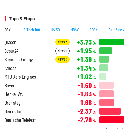
Tops & Flops
DAX
US Tech 100
US 30
MDAX
SDAX
EuroStoxx
+3,73
Qiagen
News
%
+1,95
Scout24
News
%
+1,39
Siemens Energy
News
%
+1,34
Adidas
%
+1,02
MTU Aero Engines
%
-1,60
Bayer
%
-1,63
Henkel Vz.
%
-1,68
Brenntag
%
-2,37
Beiersdorf
%
-2,79
Deutsche Telekom
%