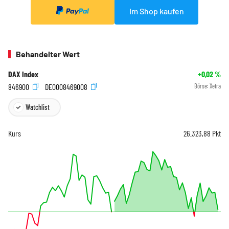
Im Shop kaufen
Behandelter Wert
DAX Index
+0,02
%
846900
DE0008469008
Börse:
Xetra
Watchlist
Kurs
26.323,88
Pkt