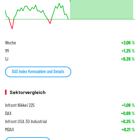
Woche
+2,06
%
1M
+1,25
%
1J
+9,26
%
DAX Index Kennzahlen und Details
Sektorvergleich
Infront Nikkei 225
+1,08
%
DAX
+0,69
%
Infront USA 30 Industrial
+0,25
%
MDAX
+0,21
%