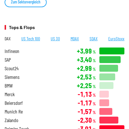
Zum Sektorvergleich
Tops & Flops
DAX
US Tech 100
US 30
MDAX
SDAX
EuroStoxx
+3,99
Infineon
%
+3,40
SAP
%
+2,99
Scout24
%
+2,53
Siemens
%
+2,25
BMW
%
-1,13
Merck
%
-1,17
Beiersdorf
%
-1,57
Munich Re
%
-2,30
Zalando
%
-3,01
Daimler Truck