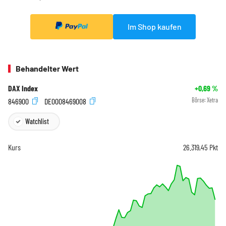
Im Shop kaufen
Behandelter Wert
DAX Index
+0,69
%
846900
DE0008469008
Börse:
Xetra
Watchlist
Kurs
26.319,45
Pkt