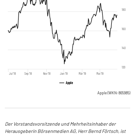
180
160
140
120
Jul '18
Sep '18
Nov '18
Jan '19
Mär '19
Mai '19
Apple
Apple
(WKN: 865985)
Der Vorstandsvorsitzende und Mehrheitsinhaber der
Herausgeberin Börsenmedien AG, Herr Bernd Förtsch, ist