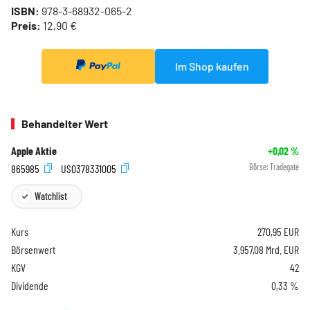
ISBN:
978-3-68932-065-2
Preis:
12,90 €
Im Shop kaufen
Behandelter Wert
Apple Aktie
+0,02
%
865985
US0378331005
Börse:
Tradegate
Watchlist
Kurs
270,95
EUR
Börsenwert
3.957,08 Mrd. EUR
KGV
42
Dividende
0,33 %