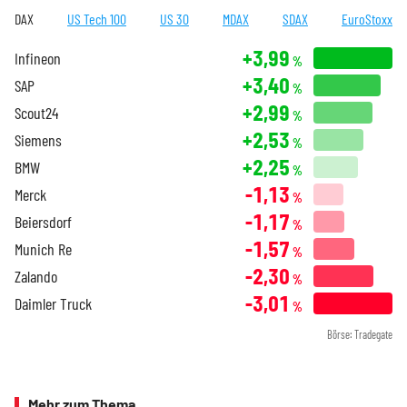
DAX
US Tech 100
US 30
MDAX
SDAX
EuroStoxx
+3,99
Infineon
%
+3,40
SAP
%
+2,99
Scout24
%
+2,53
Siemens
%
+2,25
BMW
%
-1,13
Merck
%
-1,17
Beiersdorf
%
-1,57
Munich Re
%
-2,30
Zalando
%
-3,01
Daimler Truck
%
Börse: Tradegate
Mehr zum Thema