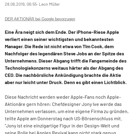
28.06.2019, 06:55
‧ Leon Müller
DER AKTIONÄR bei Google bevorzugen
Eine Ära neigt sich dem Ende. Der iPhone-Riese Apple
verliert einen seiner wichtigsten und bekanntesten
Manager. Die Rede ist nicht etwa von TIm Cook, dem
Nachfolger des legendären Steve Jobs an der Spitze des
Unternehmens. Dieser Abgang trifft die Fangemeinde des
Technologiekonzerns weitaus härter als der Abgang des
CEO. Die nachbörsliche Ankündigung brachte die Aktie
aber nur leicht unter Druck. Denn es gibt einen Lichtblick.
Diese Nachricht werden weder Apple-Fans noch Apple-
Aktionäre gern hören: Chefdesigner Jony Ive werde das
Unternehmen verlassen, um eine eigene Firma zu gründen,
teilte Apple am Donnerstag nach US-Börsenschluss mit.
"Jony ist eine einzigartige Figur in der Design-Welt und
seine Rolle bei Apples Revival kann nicht stark genug