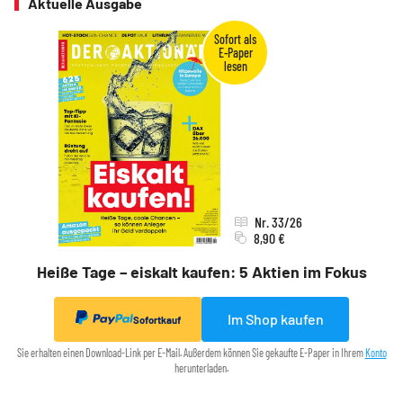
Aktuelle Ausgabe
Nr. 33/26
8,90 €
Heiße Tage – eiskalt kaufen: 5 Aktien im Fokus
Im Shop kaufen
Sofortkauf
Sie erhalten einen Download-Link per E-Mail. Außerdem können Sie gekaufte E-Paper in Ihrem
Konto
herunterladen.