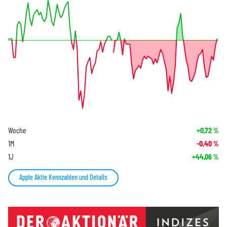
Woche
+0,72
%
1M
-0,40
%
1J
+44,06
%
Apple Aktie Kennzahlen und Details