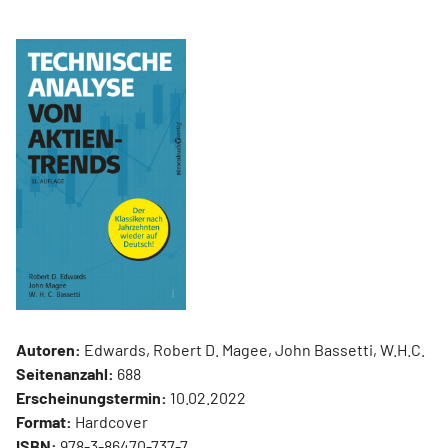
Autoren:
Edwards, Robert D. Magee, John Bassetti, W.H.C.
Seitenanzahl:
688
Erscheinungstermin:
10.02.2022
Format:
Hardcover
ISBN:
978-3-86470-737-7