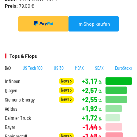
Preis:
79,00 €
Im Shop kaufen
Tops & Flops
DAX
US Tech 100
US 30
MDAX
SDAX
EuroStoxx
+3,17
Infineon
News
%
+2,57
Qiagen
News
%
+2,55
Siemens Energy
News
%
+1,92
Adidas
%
+1,72
Daimler Truck
%
-1,44
Bayer
%
-1,48
Rheinmetall
News