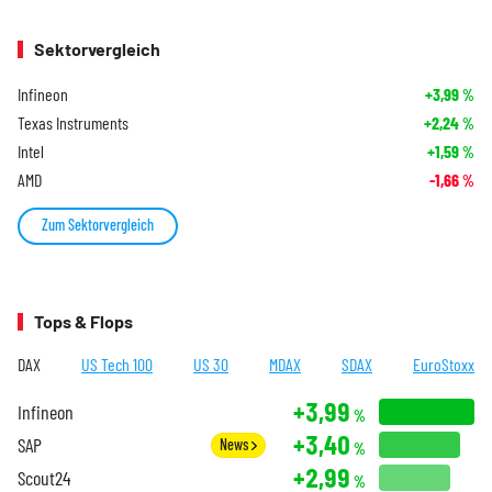
Sektorvergleich
Infineon
+3,99
%
Texas Instruments
+2,24
%
Intel
+1,59
%
AMD
-1,66
%
Zum Sektorvergleich
Tops & Flops
DAX
US Tech 100
US 30
MDAX
SDAX
EuroStoxx
+3,99
Infineon
%
+3,40
SAP
News
%
+2,99
Scout24
%