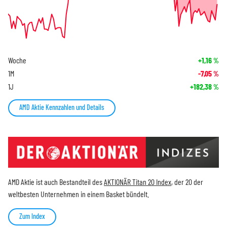
Woche
+1,16
%
1M
-7,05
%
1J
+182,38
%
AMD Aktie Kennzahlen und Details
AMD Aktie ist auch Bestandteil des
AKTIONÄR Titan 20 Index
, der 20 der
weltbesten Unternehmen in einem Basket bündelt.
Zum Index