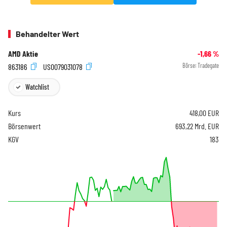
Behandelter Wert
AMD Aktie
-1,66
%
863186
US0079031078
Börse:
Tradegate
Watchlist
Kurs
418,00
EUR
Börsenwert
693,22 Mrd. EUR
KGV
183