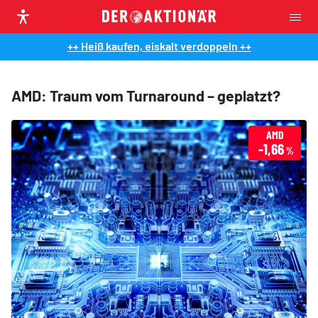
++ Heiß kaufen, eiskalt verdoppeln ++
AMD: Traum vom Turnaround – geplatzt?
AMD
-1,66
%