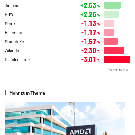
+2,53
Siemens
%
+2,25
BMW
%
-1,13
Merck
%
-1,17
Beiersdorf
%
-1,57
Munich Re
%
-2,30
Zalando
%
-3,01
Daimler Truck
%
Börse: Tradegate
Mehr zum Thema