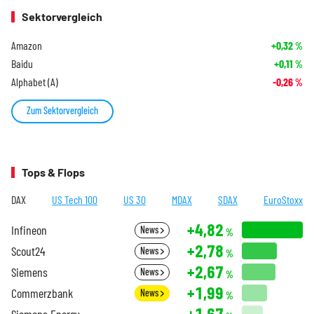
Sektorvergleich
Amazon
+0,32
%
Baidu
+0,11
%
Alphabet (A)
-0,26
%
Zum Sektorvergleich
Tops & Flops
DAX
US Tech 100
US 30
MDAX
SDAX
EuroStoxx
+4,82
Infineon
News
%
+2,78
Scout24
News
%
+2,67
Siemens
News
%
+1,99
Commerzbank
News
%
+1,67