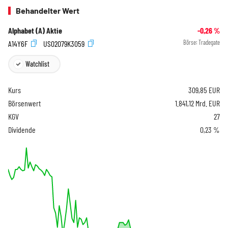
Behandelter Wert
Alphabet (A) Aktie
-0,26
%
A14Y6F
US02079K3059
Börse:
Tradegate
Watchlist
Kurs
309,85
EUR
Börsenwert
1.841,12 Mrd. EUR
KGV
27
Dividende
0,23 %