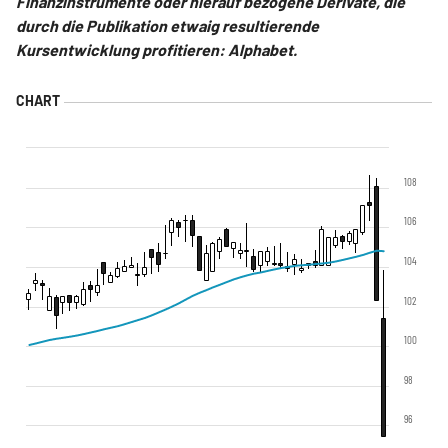
Finanzinstrumente oder hierauf bezogene Derivate, die
durch die Publikation etwaig resultierende
Kursentwicklung profitieren: Alphabet.
108
106
104
102
100
98
96