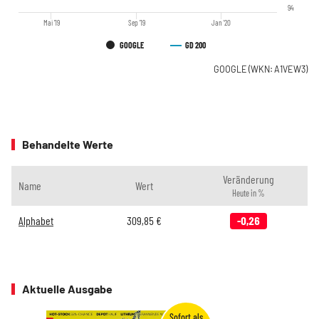
94
Mai '19
Sep '19
Jan '20
GOOGLE
GD 200
GOOGLE
(WKN: A1VEW3)
Behandelte Werte
Veränderung
Name
Wert
Heute in %
Alphabet
309,85
€
-0,26
Aktuelle Ausgabe