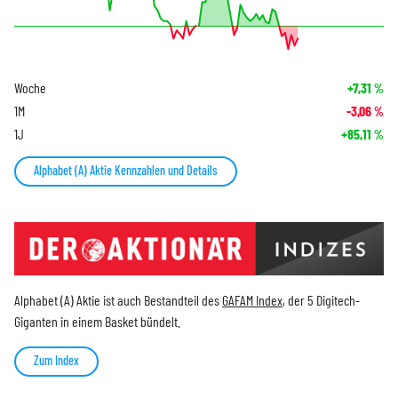
Woche
+7,31
%
1M
-3,06
%
1J
+85,11
%
Alphabet (A) Aktie Kennzahlen und Details
Alphabet (A) Aktie ist auch Bestandteil des
GAFAM Index
, der 5 Digitech-
Giganten in einem Basket bündelt.
Zum Index