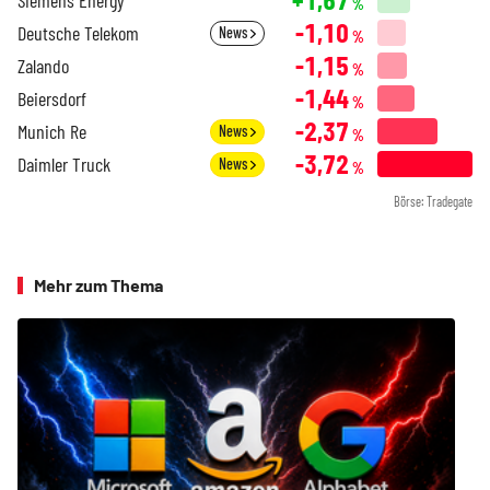
Siemens Energy
%
-1,10
Deutsche Telekom
News
%
-1,15
Zalando
%
-1,44
Beiersdorf
%
-2,37
Munich Re
News
%
-3,72
Daimler Truck
News
%
Börse: Tradegate
Mehr zum Thema