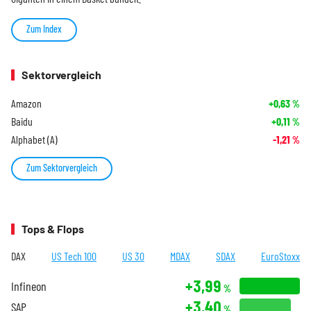
Zum Index
Sektorvergleich
Amazon
+0,63
%
Baidu
+0,11
%
Alphabet (A)
-1,21
%
Zum Sektorvergleich
Tops & Flops
DAX
US Tech 100
US 30
MDAX
SDAX
EuroStoxx
+3,99
Infineon
%
+3,40
SAP
%