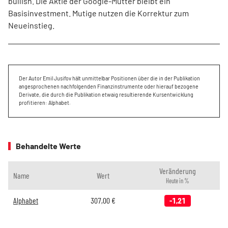
bullish. Die Aktie der Google-Mutter bleibt ein
Basisinvestment. Mutige nutzen die Korrektur zum
Neueinstieg.
Der Autor Emil Jusifov hält unmittelbar Positionen über die in der Publikation
angesprochenen nachfolgenden Finanzinstrumente oder hierauf bezogene
Derivate, die durch die Publikation etwaig resultierende Kursentwicklung
profitieren: Alphabet.
Behandelte Werte
Veränderung
Name
Wert
Heute in %
Alphabet
307,00
€
-1,21