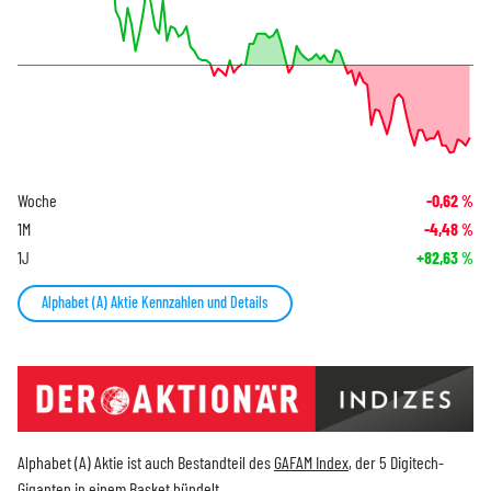
Woche
-0,62
%
1M
-4,48
%
1J
+82,63
%
Alphabet (A) Aktie Kennzahlen und Details
Alphabet (A) Aktie ist auch Bestandteil des
GAFAM Index
, der 5 Digitech-
Giganten in einem Basket bündelt.