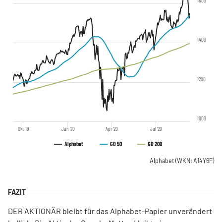
1600
1400
1200
1000
Okt '19
Jan '20
Apr '20
Jul '20
Alphabet
GD 50
GD 200
Alphabet
(WKN: A14Y6F)
DER AKTIONÄR bleibt für das Alphabet-Papier unverändert