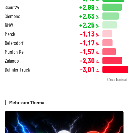
+2,99
Scout24
%
+2,53
Siemens
%
+2,25
BMW
%
-1,13
Merck
%
-1,17
Beiersdorf
%
-1,57
Munich Re
%
-2,30
Zalando
%
-3,01
Daimler Truck
%
Börse: Tradegate
Mehr zum Thema