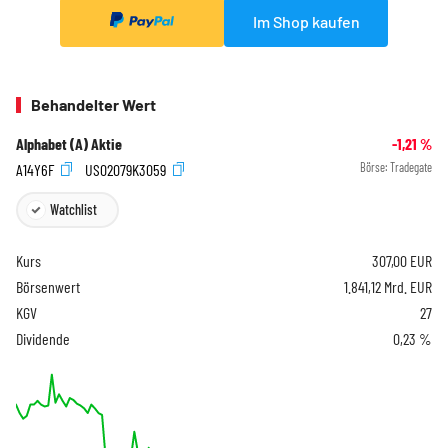
Im Shop kaufen
Behandelter Wert
Alphabet (A) Aktie
-1,21
%
A14Y6F
US02079K3059
Börse:
Tradegate
Watchlist
Kurs
307,00
EUR
Börsenwert
1.841,12 Mrd. EUR
KGV
27
Dividende
0,23 %